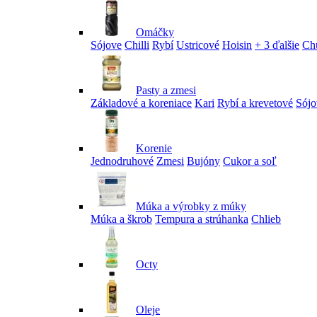
Omáčky
Sójove
Chilli
Rybí
Ustricové
Hoisin
+ 3 ďalšie
Ch
Pasty a zmesi
Základové a koreniace
Kari
Rybí a krevetové
Sójo
Korenie
Jednodruhové
Zmesi
Bujóny
Cukor a soľ
Múka a výrobky z múky
Múka a škrob
Tempura a strúhanka
Chlieb
Octy
Oleje