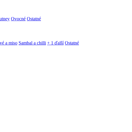
utney
Ovocné
Ostatné
vé a miso
Sambal a chilli
+ 1 ďalší
Ostatné