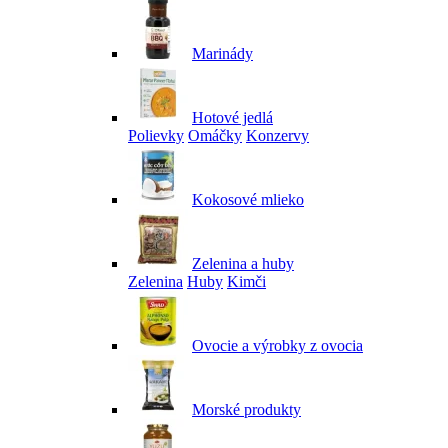
Marinády
Hotové jedlá
Polievky
Omáčky
Konzervy
Kokosové mlieko
Zelenina a huby
Zelenina
Huby
Kimči
Ovocie a výrobky z ovocia
Morské produkty