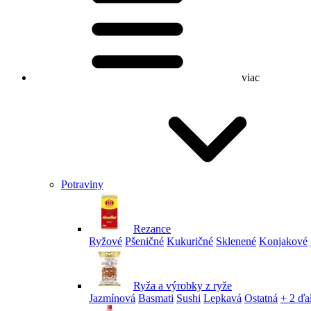
viac
Potraviny
Rezance
Ryžové
Pšeničné
Kukuričné
Sklenené
Konjakové
Ryža a výrobky z ryže
Jazmínová
Basmati
Sushi
Lepkavá
Ostatná
+ 2 ďa