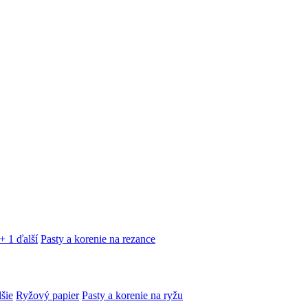
+ 1 ďalší
Pasty a korenie na rezance
lšie
Ryžový papier
Pasty a korenie na ryžu