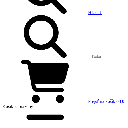
Hľadať
Prejsť na košík
0 €
0
Košík
je prázdny