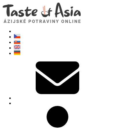
TasteOfAsia.sk
Neváhajte sa opýtať. Som tu pre vás!