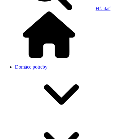
Hľadať
Domáce potreby