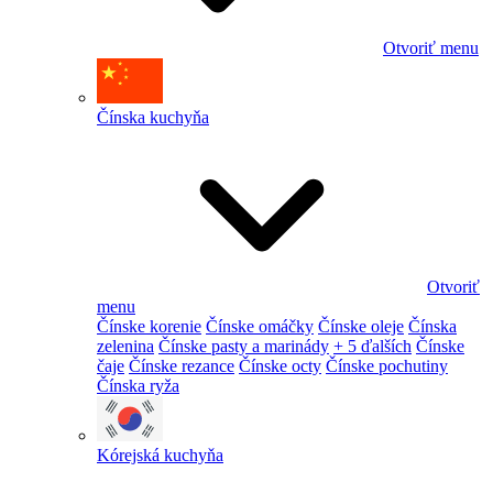
Otvoriť menu
Čínska kuchyňa
Otvoriť
menu
Čínske korenie
Čínske omáčky
Čínske oleje
Čínska
zelenina
Čínske pasty a marinády
+ 5 ďalších
Čínske
čaje
Čínske rezance
Čínske octy
Čínske pochutiny
Čínska ryža
Kórejská kuchyňa