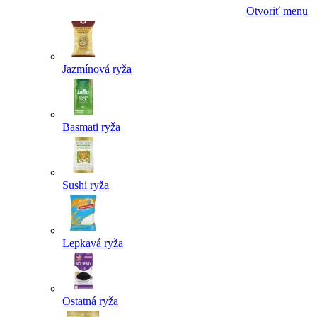
Otvoriť menu
Jazmínová ryža
Basmati ryža
Sushi ryža
Lepkavá ryža
Ostatná ryža