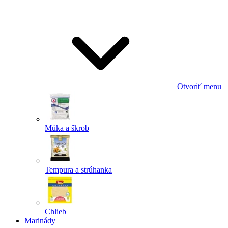
Odoslať
Powered by chaterimo
Otvoriť menu
Múka a škrob
Tempura a strúhanka
Chlieb
Marinády