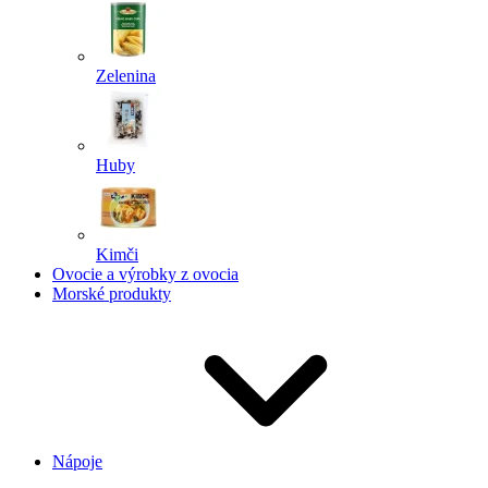
Zelenina
Huby
Kimči
Ovocie a výrobky z ovocia
Morské produkty
Nápoje