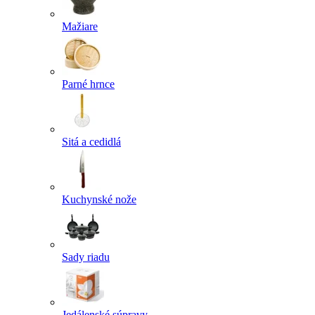
Mažiare
Parné hrnce
Sitá a cedidlá
Kuchynské nože
Sady riadu
Jedálenské súpravy