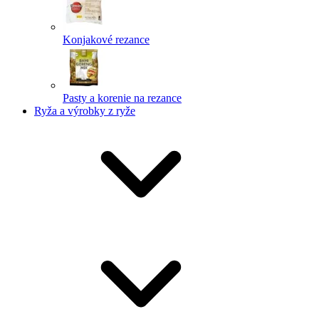
Konjakové rezance
Pasty a korenie na rezance
Ryža a výrobky z ryže