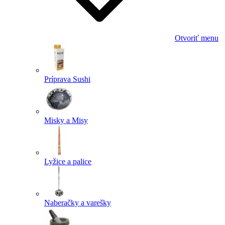
Otvoriť menu
Príprava Sushi
Misky a Misy
Lyžice a palice
Naberačky a varešky