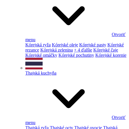
Otvoriť
menu
Kórejská ryža
Kórejské oleje
Kórejské pasty
Kórejské
rezance
Kórejská zelenina
+ 4 ďalšie
Kórejské čaje
Kórejské omáčky
Kórejské pochutiny
Kórejské korenie
Thajská kuchyňa
Otvoriť
menu
Thajská ryža
Thajské octy
Thajské ovocie
Thajská