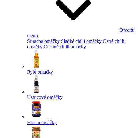
Otvoriť
menu
Sriracha omáčky
Sladké chilli omáčky
Ostré chilli
omáčky
Ostatné chilli omáčky
Rybí omáčky
Ustricové omáčky
Hoisin omáčky