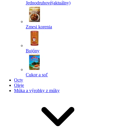
Jednodruhové
(aktuálny)
Zmesi korenia
Bujóny
Cukor a soľ
Octy
Oleje
Múka a výrobky z múky