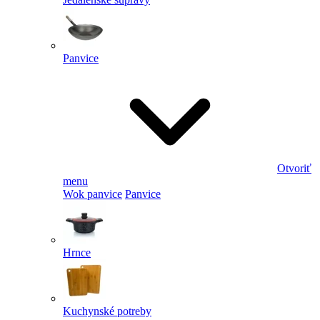
Panvice
Otvoriť
menu
Wok panvice
Panvice
Hrnce
Kuchynské potreby