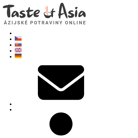
TasteOfAsia.sk
Neváhajte sa opýtať. Som tu pre vás!