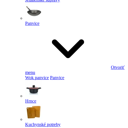
Panvice
Otvoriť
menu
Wok panvice
Panvice
Hrnce
Kuchynské potreby