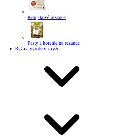
Konjakové rezance
Pasty a korenie na rezance
Ryža a výrobky z ryže