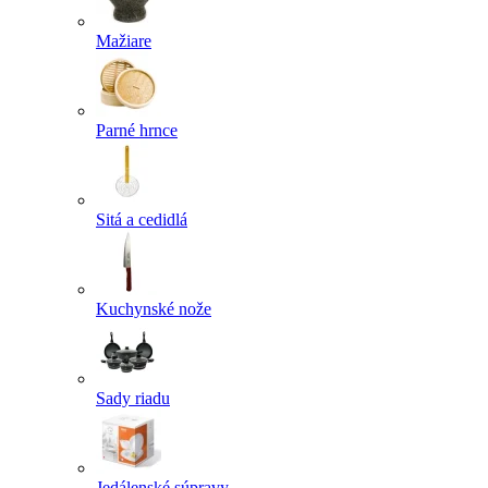
Mažiare
Parné hrnce
Sitá a cedidlá
Kuchynské nože
Sady riadu
Jedálenské súpravy