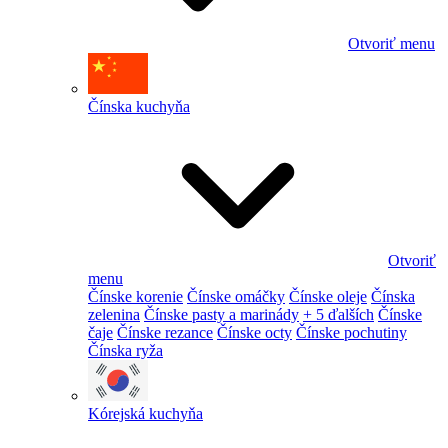
Otvoriť menu
Čínska kuchyňa
Otvoriť
menu
Čínske korenie
Čínske omáčky
Čínske oleje
Čínska
zelenina
Čínske pasty a marinády
+ 5 ďalších
Čínske
čaje
Čínske rezance
Čínske octy
Čínske pochutiny
Čínska ryža
Kórejská kuchyňa