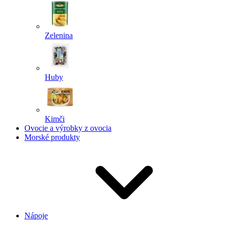
Zelenina
Huby
Kimči
Ovocie a výrobky z ovocia
Morské produkty
Nápoje