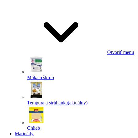
Odoslať
Powered by chaterimo
Otvoriť menu
Múka a škrob
Tempura a strúhanka
(aktuálny)
Chlieb
Marinády