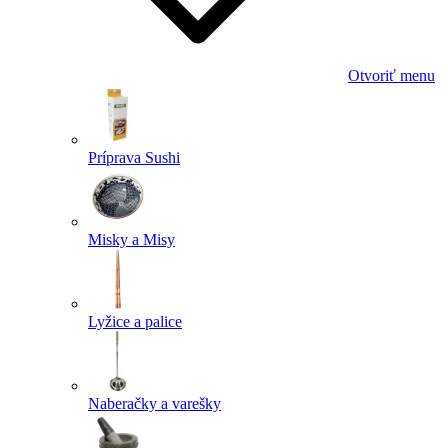
Otvoriť menu
Príprava Sushi
Misky a Misy
Lyžice a palice
Naberačky a varešky