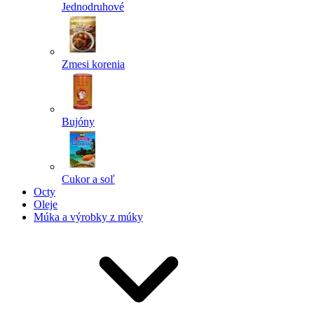
Jednodruhové
Zmesi korenia
Bujóny
Cukor a soľ
Octy
Oleje
Múka a výrobky z múky