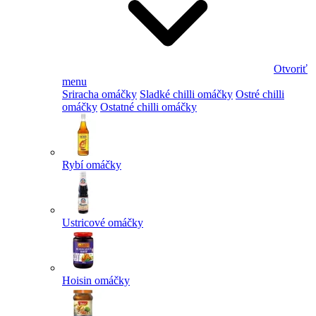
Otvoriť
menu
Sriracha omáčky
Sladké chilli omáčky
Ostré chilli
omáčky
Ostatné chilli omáčky
Rybí omáčky
Ustricové omáčky
Hoisin omáčky