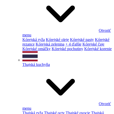
Otvoriť
menu
Kórejská ryža
Kórejské oleje
Kórejské pasty
Kórejské
rezance
Kórejská zelenina
+ 4 ďalšie
Kórejské čaje
Kórejské omáčky
Kórejské pochutiny
Kórejské korenie
Thajská kuchyňa
Otvoriť
menu
Thajská ryža
Thajské octy
Thajské ovocie
Thajská