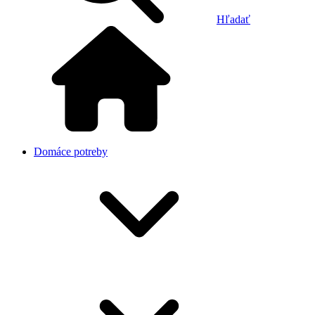
Hľadať
Domáce potreby