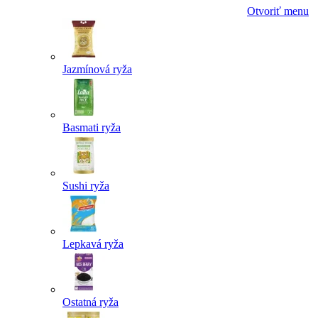
Otvoriť menu
Jazmínová ryža
Basmati ryža
Sushi ryža
Lepkavá ryža
Ostatná ryža