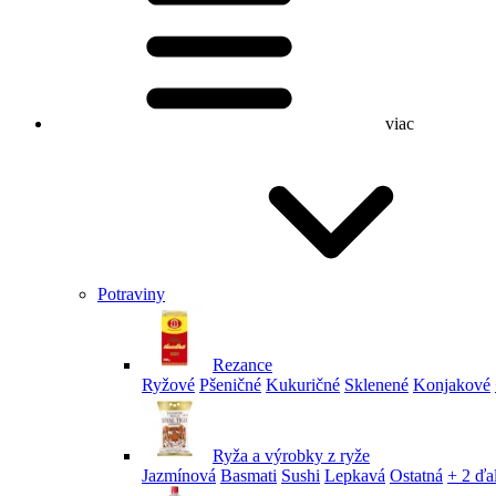
viac
Potraviny
Rezance
Ryžové
Pšeničné
Kukuričné
Sklenené
Konjakové
Ryža a výrobky z ryže
Jazmínová
Basmati
Sushi
Lepkavá
Ostatná
+ 2 ďa