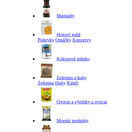
Marinády
Hotové jedlá
Polievky
Omáčky
Konzervy
Kokosové mlieko
Zelenina a huby
Zelenina
Huby
Kimči
Ovocie a výrobky z ovocia
Morské produkty