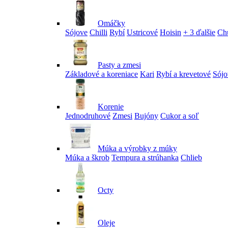
Omáčky
Sójove
Chilli
Rybí
Ustricové
Hoisin
+ 3 ďalšie
Ch
Pasty a zmesi
Základové a koreniace
Kari
Rybí a krevetové
Sójo
Korenie
Jednodruhové
Zmesi
Bujóny
Cukor a soľ
Múka a výrobky z múky
Múka a škrob
Tempura a strúhanka
Chlieb
Octy
Oleje