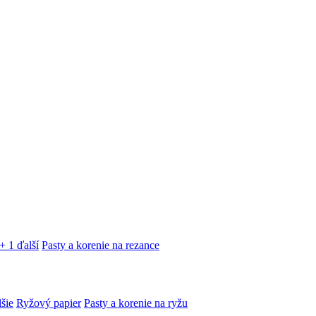
+ 1 ďalší
Pasty a korenie na rezance
lšie
Ryžový papier
Pasty a korenie na ryžu