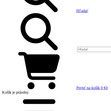
Hľadať
Prejsť na košík
0 €
0
Košík
je prázdny