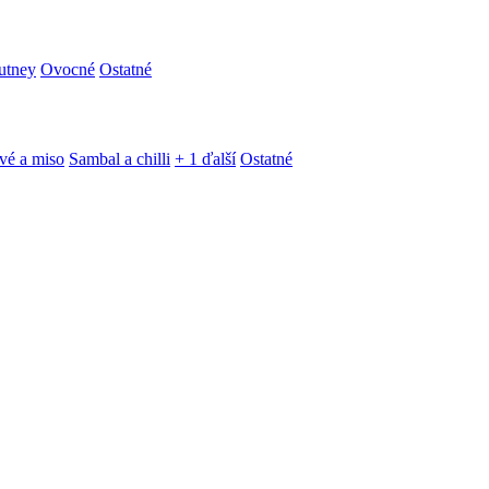
utney
Ovocné
Ostatné
vé a miso
Sambal a chilli
+ 1 ďalší
Ostatné