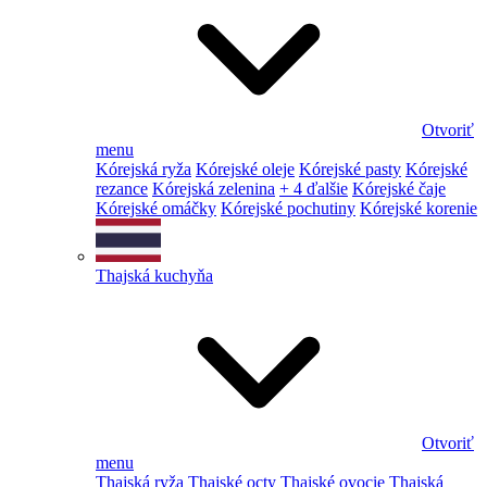
Otvoriť
menu
Kórejská ryža
Kórejské oleje
Kórejské pasty
Kórejské
rezance
Kórejská zelenina
+ 4 ďalšie
Kórejské čaje
Kórejské omáčky
Kórejské pochutiny
Kórejské korenie
Thajská kuchyňa
Otvoriť
menu
Thajská ryža
Thajské octy
Thajské ovocie
Thajská