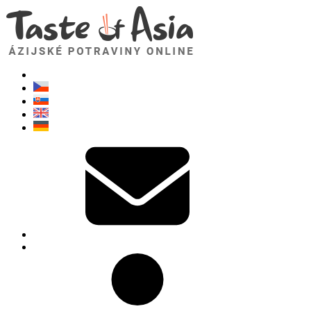
TasteOfAsia.sk
Neváhajte sa opýtať. Som tu pre vás!