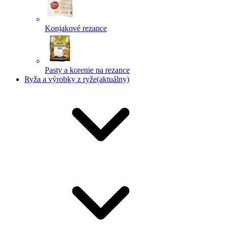
Konjakové rezance
Pasty a korenie na rezance
Ryža a výrobky z ryže
(aktuálny)