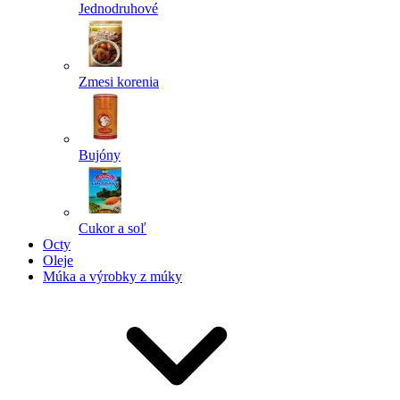
Jednodruhové
Zmesi korenia
Bujóny
Cukor a soľ
Octy
Oleje
Múka a výrobky z múky