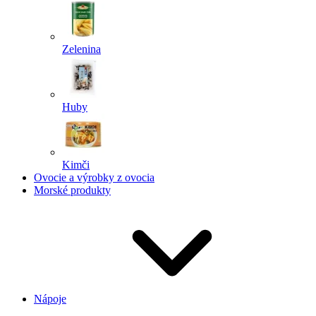
Zelenina
Huby
Kimči
Ovocie a výrobky z ovocia
Morské produkty
Nápoje