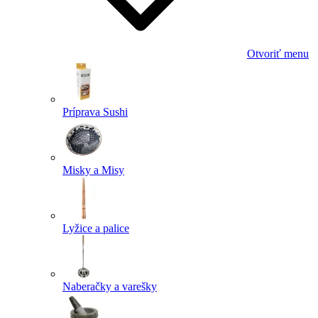
Otvoriť menu
Príprava Sushi
Misky a Misy
Lyžice a palice
Naberačky a varešky