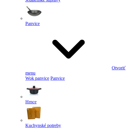
Panvice
Otvoriť
menu
Wok panvice
Panvice
Hrnce
Kuchynské potreby