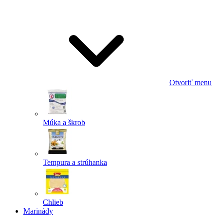
Odoslať
Powered by chaterimo
Otvoriť menu
Múka a škrob
Tempura a strúhanka
Chlieb
Marinády