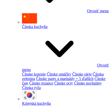
Otvoriť menu
Čínska kuchyňa
Otvoriť
menu
Čínske korenie
Čínske omáčky
Čínske oleje
Čínska
zelenina
Čínske pasty a marinády
+ 5 ďalších
Čínske
čaje
Čínske rezance
Čínske octy
Čínske pochutiny
Čínska ryža
Kórejská kuchyňa