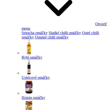
Otvoriť
menu
Sriracha omáčky
Sladké chilli omáčky
Ostré chilli
omáčky
Ostatné chilli omáčky
Rybí omáčky
Ustricové omáčky
Hoisin omáčky