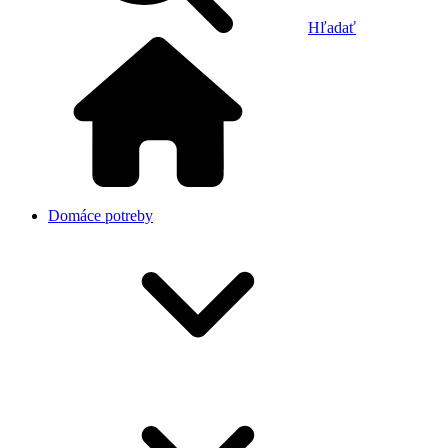
Hľadať
Domáce potreby