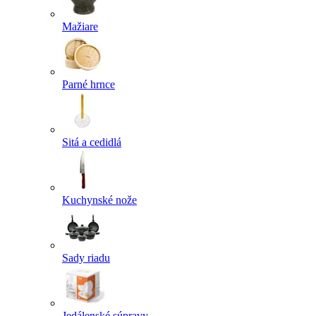
Mažiare
Parné hrnce
Sitá a cedidlá
Kuchynské nože
Sady riadu
Jedálenské súpravy