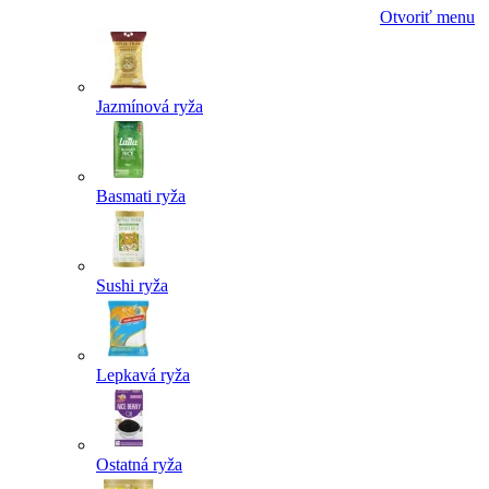
Otvoriť menu
Jazmínová ryža
Basmati ryža
Sushi ryža
Lepkavá ryža
Ostatná ryža