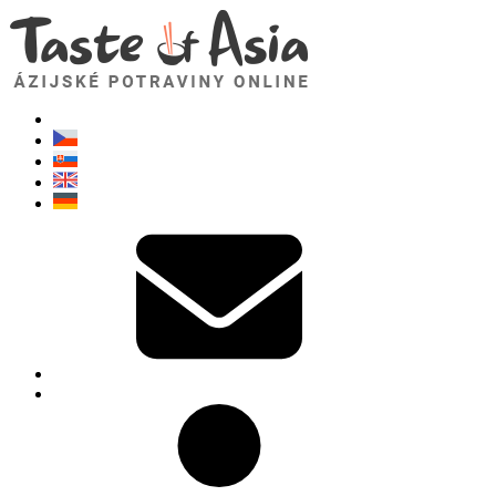
TasteOfAsia.sk
Neváhajte sa opýtať. Som tu pre vás!