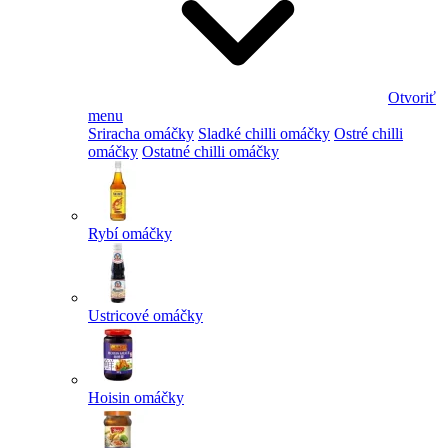
Otvoriť
menu
Sriracha omáčky
Sladké chilli omáčky
Ostré chilli
omáčky
Ostatné chilli omáčky
Rybí omáčky
Ustricové omáčky
Hoisin omáčky