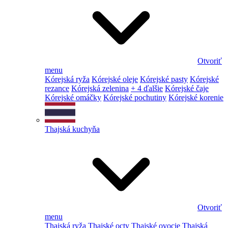
Otvoriť
menu
Kórejská ryža
Kórejské oleje
Kórejské pasty
Kórejské
rezance
Kórejská zelenina
+ 4 ďalšie
Kórejské čaje
Kórejské omáčky
Kórejské pochutiny
Kórejské korenie
Thajská kuchyňa
Otvoriť
menu
Thajská ryža
Thajské octy
Thajské ovocie
Thajská