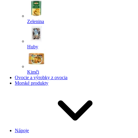
Zelenina
Huby
Kimči
Ovocie a výrobky z ovocia
Morské produkty
Nápoje