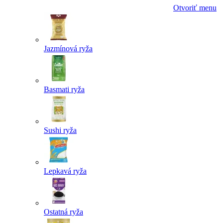
Otvoriť menu
Jazmínová ryža
Basmati ryža
Sushi ryža
Lepkavá ryža
Ostatná ryža