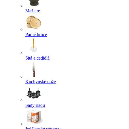
Mažiare
Parné hrnce
Sitá a cedidlá
Kuchynské nože
Sady riadu
Jedálenské súpravy