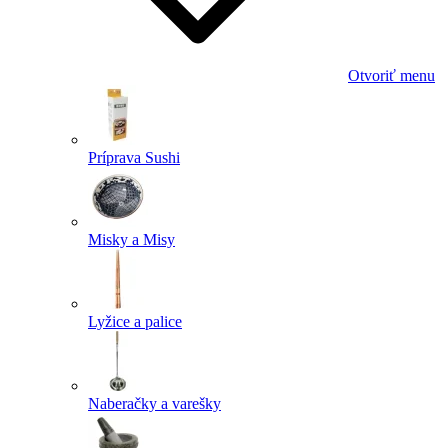
Otvoriť menu
Príprava Sushi
Misky a Misy
Lyžice a palice
Naberačky a varešky