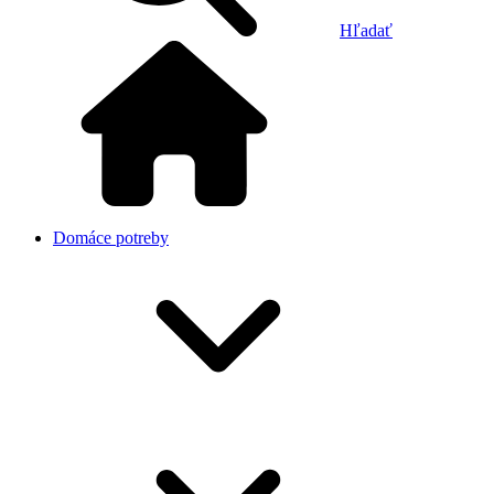
Hľadať
Domáce potreby