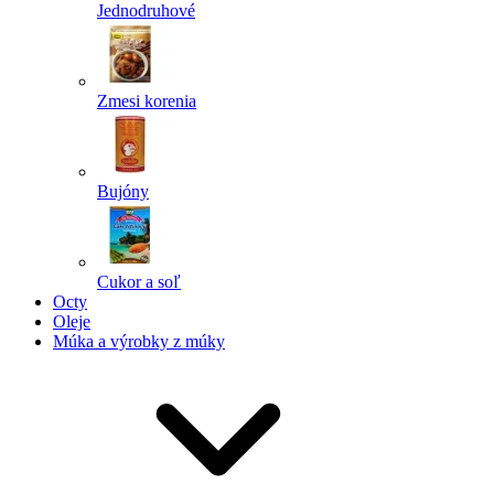
Jednodruhové
Zmesi korenia
Bujóny
Cukor a soľ
Octy
Oleje
Múka a výrobky z múky