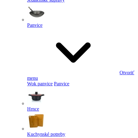
Panvice
Otvoriť
menu
Wok panvice
Panvice
Hrnce
Kuchynské potreby