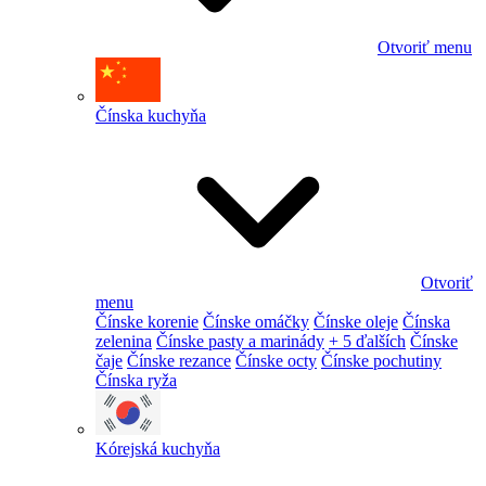
Otvoriť menu
Čínska kuchyňa
Otvoriť
menu
Čínske korenie
Čínske omáčky
Čínske oleje
Čínska
zelenina
Čínske pasty a marinády
+ 5 ďalších
Čínske
čaje
Čínske rezance
Čínske octy
Čínske pochutiny
Čínska ryža
Kórejská kuchyňa