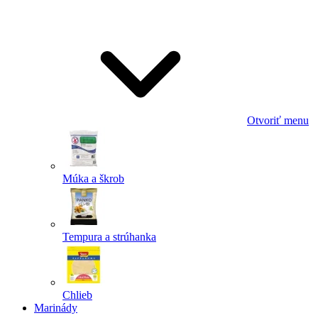
Odoslať
Powered by chaterimo
Otvoriť menu
Múka a škrob
Tempura a strúhanka
Chlieb
Marinády