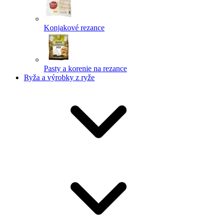
Konjakové rezance
Pasty a korenie na rezance
Ryža a výrobky z ryže