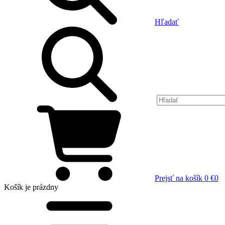
Hľadať
Prejsť na košík
0 €
0
Košík
je prázdny