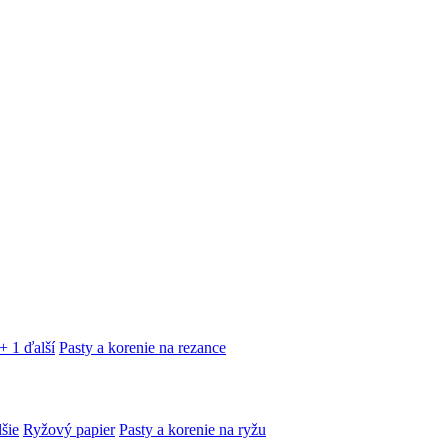
+ 1 ďalší
Pasty a korenie na rezance
lšie
Ryžový papier
Pasty a korenie na ryžu