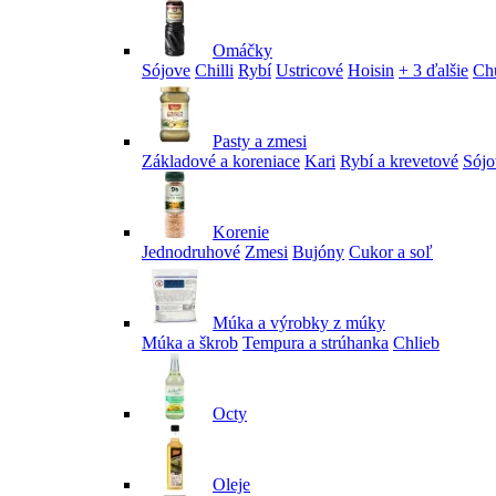
Omáčky
Sójove
Chilli
Rybí
Ustricové
Hoisin
+ 3 ďalšie
Ch
Pasty a zmesi
Základové a koreniace
Kari
Rybí a krevetové
Sójo
Korenie
Jednodruhové
Zmesi
Bujóny
Cukor a soľ
Múka a výrobky z múky
Múka a škrob
Tempura a strúhanka
Chlieb
Octy
Oleje