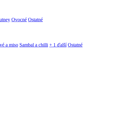
utney
Ovocné
Ostatné
vé a miso
Sambal a chilli
+ 1 ďalší
Ostatné