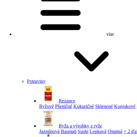
viac
Potraviny
Rezance
Ryžové
Pšeničné
Kukuričné
Sklenené
Konjakové
Ryža a výrobky z ryže
Jazmínová
Basmati
Sushi
Lepkavá
Ostatná
+ 2 ďa