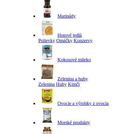
Marinády
Hotové jedlá
Polievky
Omáčky
Konzervy
Kokosové mlieko
Zelenina a huby
Zelenina
Huby
Kimči
Ovocie a výrobky z ovocia
Morské produkty