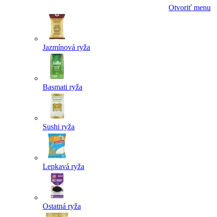
Otvoriť menu
Jazmínová ryža
Basmati ryža
Sushi ryža
Lepkavá ryža
Ostatná ryža