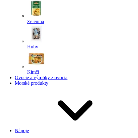
Zelenina
Huby
Kimči
Ovocie a výrobky z ovocia
Morské produkty
Nápoje