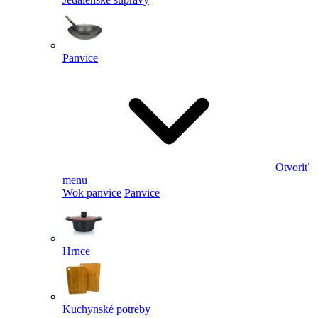
Panvice
Otvoriť
menu
Wok panvice
Panvice
Hrnce
Kuchynské potreby