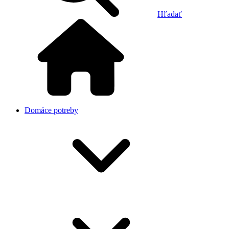
Hľadať
Domáce potreby