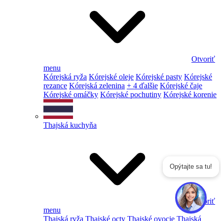
Otvoriť
menu
Kórejská ryža
Kórejské oleje
Kórejské pasty
Kórejské
rezance
Kórejská zelenina
+ 4 ďalšie
Kórejské čaje
Kórejské omáčky
Kórejské pochutiny
Kórejské korenie
Thajská kuchyňa
Opýtajte sa tu!
Otvoriť
menu
Thajská ryža
Thajské octy
Thajské ovocie
Thajská