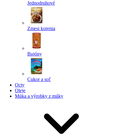
Jednodruhové
Zmesi korenia
Bujóny
Cukor a soľ
Octy
Oleje
Múka a výrobky z múky