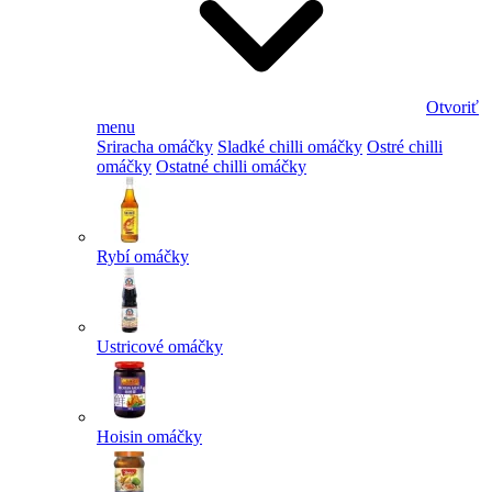
Otvoriť
menu
Sriracha omáčky
Sladké chilli omáčky
Ostré chilli
omáčky
Ostatné chilli omáčky
Rybí omáčky
Ustricové omáčky
Hoisin omáčky