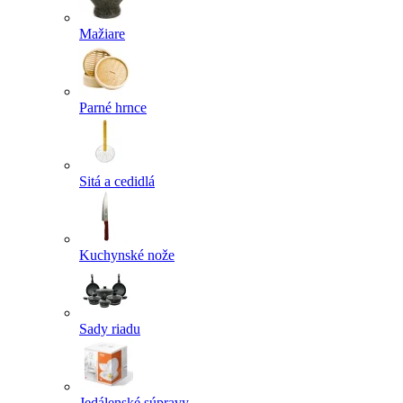
Mažiare
Parné hrnce
Sitá a cedidlá
Kuchynské nože
Sady riadu
Jedálenské súpravy