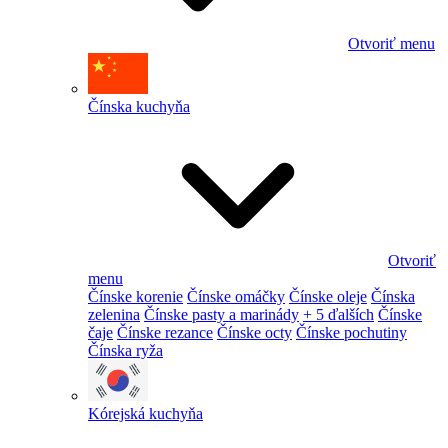
Otvoriť menu
Čínska kuchyňa
Otvoriť
menu
Čínske korenie
Čínske omáčky
Čínske oleje
Čínska
zelenina
Čínske pasty a marinády
+ 5 ďalších
Čínske
čaje
Čínske rezance
Čínske octy
Čínske pochutiny
Čínska ryža
Kórejská kuchyňa