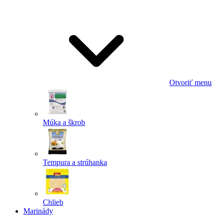
Odoslať
Powered by chaterimo
Otvoriť menu
Múka a škrob
Tempura a strúhanka
Chlieb
Marinády