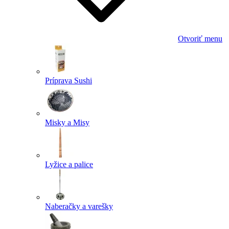
Otvoriť menu
Príprava Sushi
Misky a Misy
Lyžice a palice
Naberačky a varešky