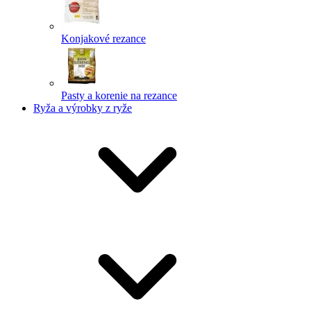
Konjakové rezance
Pasty a korenie na rezance
Ryža a výrobky z ryže