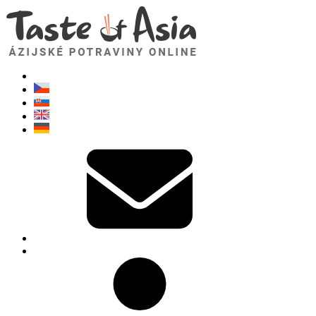
TasteOfAsia.sk
Neváhajte sa opýtať. Som tu pre vás!