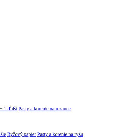
+ 1 ďalší
Pasty a korenie na rezance
lšie
Ryžový papier
Pasty a korenie na ryžu