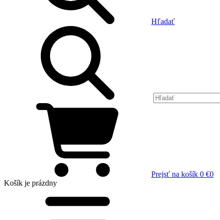
Hľadať
Prejsť na košík
0 €
0
Košík
je prázdny