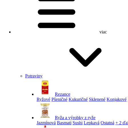
viac
Potraviny
Rezance
Ryžové
Pšeničné
Kukuričné
Sklenené
Konjakové
Ryža a výrobky z ryže
Jazmínová
Basmati
Sushi
Lepkavá
Ostatná
+ 2 ďa