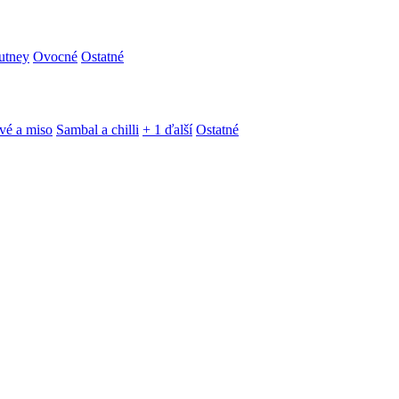
utney
Ovocné
Ostatné
vé a miso
Sambal a chilli
+ 1 ďalší
Ostatné