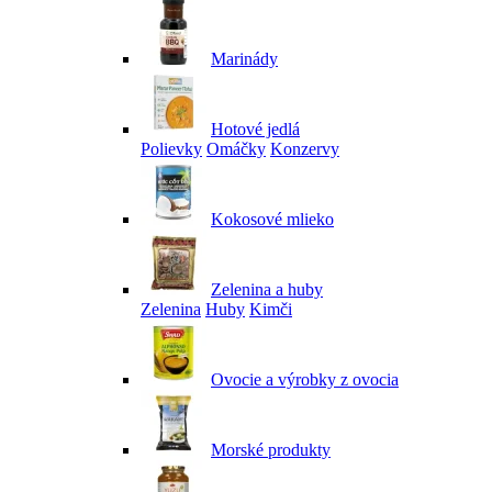
Marinády
Hotové jedlá
Polievky
Omáčky
Konzervy
Kokosové mlieko
Zelenina a huby
Zelenina
Huby
Kimči
Ovocie a výrobky z ovocia
Morské produkty