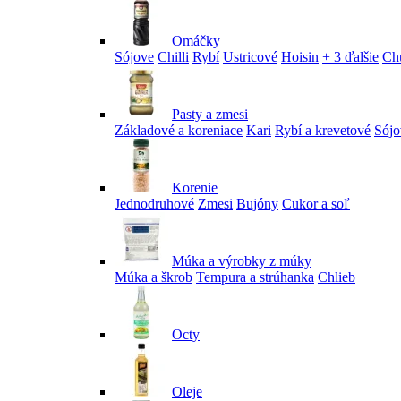
Omáčky
Sójove
Chilli
Rybí
Ustricové
Hoisin
+ 3 ďalšie
Ch
Pasty a zmesi
Základové a koreniace
Kari
Rybí a krevetové
Sójo
Korenie
Jednodruhové
Zmesi
Bujóny
Cukor a soľ
Múka a výrobky z múky
Múka a škrob
Tempura a strúhanka
Chlieb
Octy
Oleje