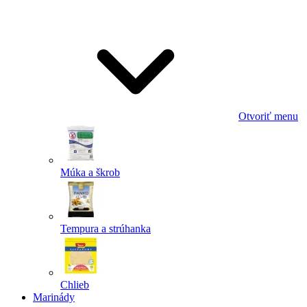
Odoslať
Powered by chaterimo
Otvoriť menu
Múka a škrob
Tempura a strúhanka
Chlieb
Marinády