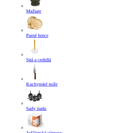
Mažiare
Parné hrnce
Sitá a cedidlá
Kuchynské nože
Sady riadu
Jedálenské súpravy