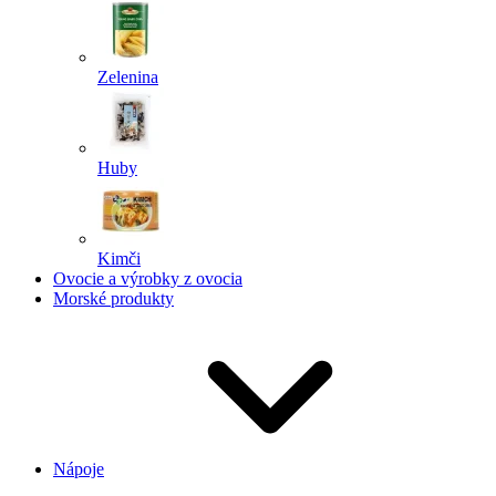
Zelenina
Huby
Kimči
Ovocie a výrobky z ovocia
Morské produkty
Nápoje