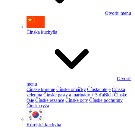
Otvoriť menu
Čínska kuchyňa
Otvoriť
menu
Čínske korenie
Čínske omáčky
Čínske oleje
Čínska
zelenina
Čínske pasty a marinády
+ 5 ďalších
Čínske
čaje
Čínske rezance
Čínske octy
Čínske pochutiny
Čínska ryža
Kórejská kuchyňa