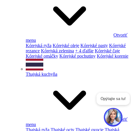
Otvoriť
menu
Kórejská ryža
Kórejské oleje
Kórejské pasty
Kórejské
rezance
Kórejská zelenina
+ 4 ďalšie
Kórejské čaje
Kórejské omáčky
Kórejské pochutiny
Kórejské korenie
Thajská kuchyňa
Opýtajte sa tu!
Otvoriť
menu
Thajská ryža
Thajské octy
Thajské ovocie
Thajská