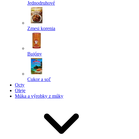
Jednodruhové
Zmesi korenia
Bujóny
Cukor a soľ
Octy
Oleje
Múka a výrobky z múky