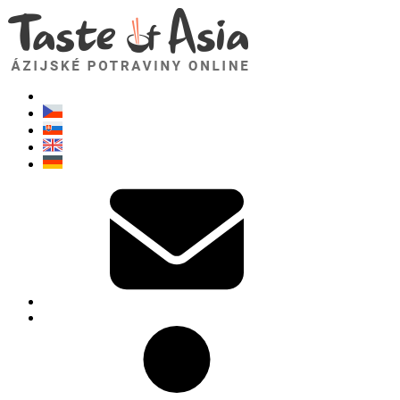
TasteOfAsia.sk
Neváhajte sa opýtať. Som tu pre vás!