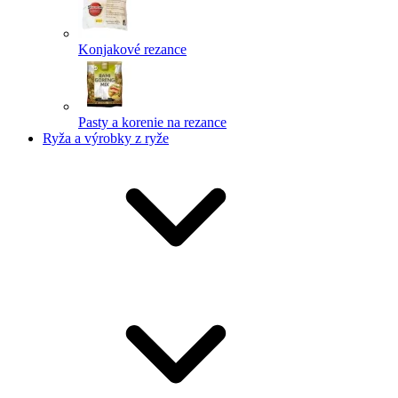
Konjakové rezance
Pasty a korenie na rezance
Ryža a výrobky z ryže