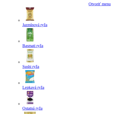
Otvoriť menu
Jazmínová ryža
Basmati ryža
Sushi ryža
Lepkavá ryža
Ostatná ryža