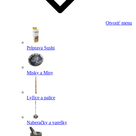
Otvoriť menu
Príprava Sushi
Misky a Misy
Lyžice a palice
Naberačky a varešky