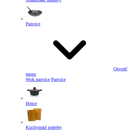
Panvice
Otvoriť
menu
Wok panvice
Panvice
Hrnce
Kuchynské potreby