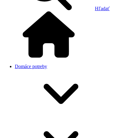
Hľadať
Domáce potreby