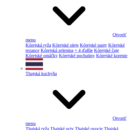
Otvoriť
menu
Kórejská ryža
Kórejské oleje
Kórejské pasty
Kórejské
rezance
Kórejská zelenina
+ 4 ďalšie
Kórejské čaje
Kórejské omáčky
Kórejské pochutiny
Kórejské korenie
Thajská kuchyňa
Otvoriť
menu
Thajská ryža
Thajské octy
Thajské ovocie
Thajská