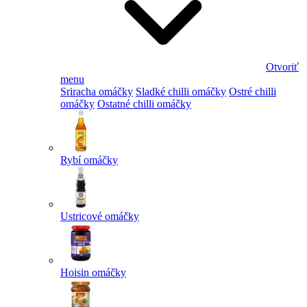
Otvoriť
menu
Sriracha omáčky
Sladké chilli omáčky
Ostré chilli
omáčky
Ostatné chilli omáčky
Rybí omáčky
Ustricové omáčky
Hoisin omáčky