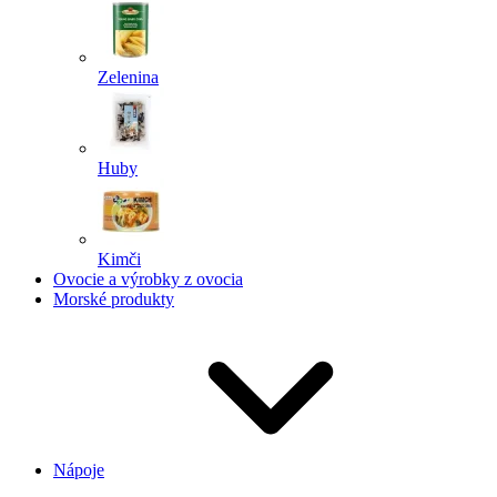
Zelenina
Huby
Kimči
Ovocie a výrobky z ovocia
Morské produkty
Nápoje