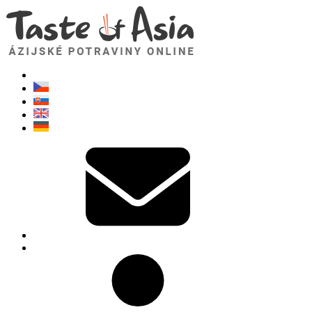
TasteOfAsia.sk
Neváhajte sa opýtať. Som tu pre vás!