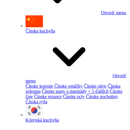
Otvoriť menu
Čínska kuchyňa
Otvoriť
menu
Čínske korenie
Čínske omáčky
Čínske oleje
Čínska
zelenina
Čínske pasty a marinády
+ 5 ďalších
Čínske
čaje
Čínske rezance
Čínske octy
Čínske pochutiny
Čínska ryža
Kórejská kuchyňa