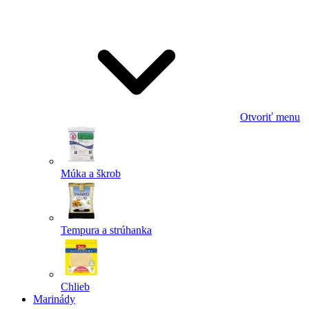
Odoslať
Powered by chaterimo
Otvoriť menu
Múka a škrob
Tempura a strúhanka
Chlieb
Marinády