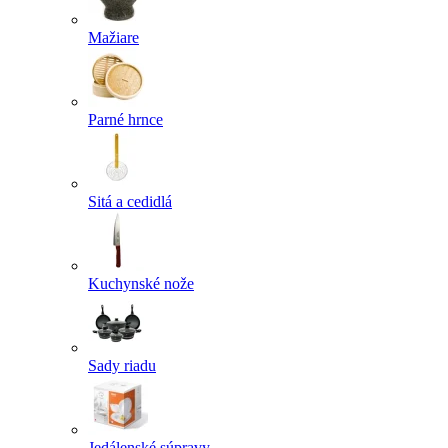
Mažiare
Parné hrnce
Sitá a cedidlá
Kuchynské nože
Sady riadu
Jedálenské súpravy