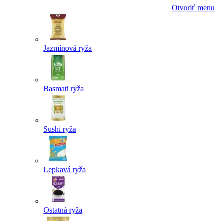
Otvoriť menu
Jazmínová ryža
Basmati ryža
Sushi ryža
Lepkavá ryža
Ostatná ryža