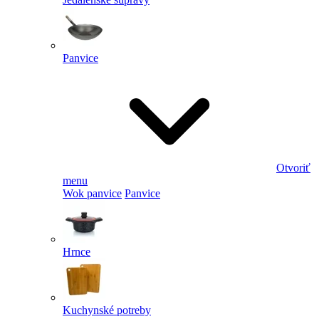
Panvice
Otvoriť
menu
Wok panvice
Panvice
Hrnce
Kuchynské potreby