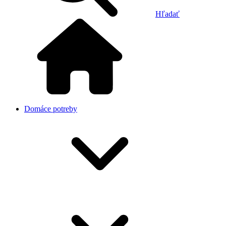
Hľadať
Domáce potreby