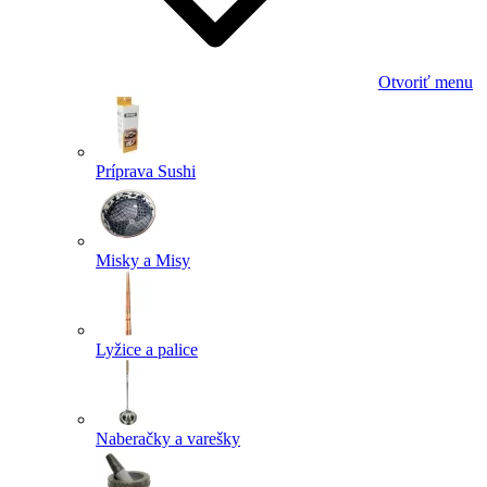
Otvoriť menu
Príprava Sushi
Misky a Misy
Lyžice a palice
Naberačky a varešky