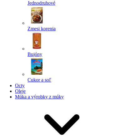
Jednodruhové
Zmesi korenia
Bujóny
Cukor a soľ
Octy
Oleje
Múka a výrobky z múky