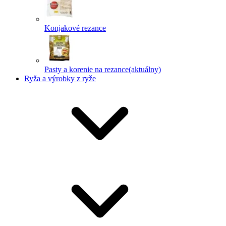
Konjakové rezance
Pasty a korenie na rezance
(aktuálny)
Ryža a výrobky z ryže