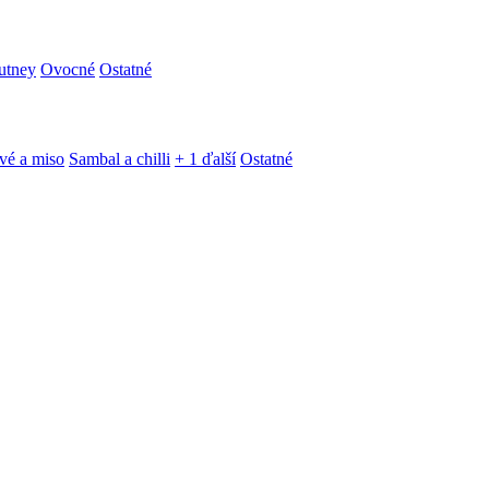
utney
Ovocné
Ostatné
vé a miso
Sambal a chilli
+ 1 ďalší
Ostatné