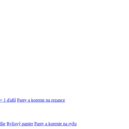
+ 1 ďalší
Pasty a korenie na rezance
lšie
Ryžový papier
Pasty a korenie na ryžu