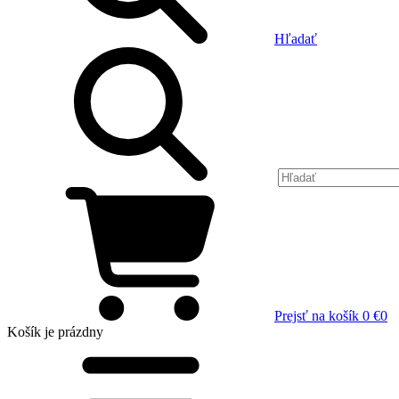
Hľadať
Prejsť na košík
0 €
0
Košík
je prázdny