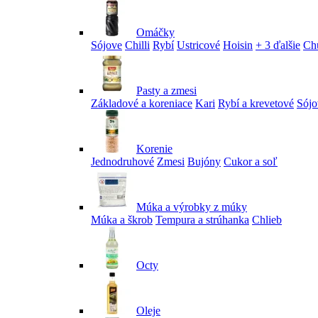
Omáčky
Sójove
Chilli
Rybí
Ustricové
Hoisin
+ 3 ďalšie
Ch
Pasty a zmesi
Základové a koreniace
Kari
Rybí a krevetové
Sójo
Korenie
Jednodruhové
Zmesi
Bujóny
Cukor a soľ
Múka a výrobky z múky
Múka a škrob
Tempura a strúhanka
Chlieb
Octy
Oleje