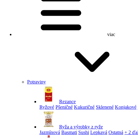
viac
Potraviny
Rezance
Ryžové
Pšeničné
Kukuričné
Sklenené
Konjakové
Ryža a výrobky z ryže
Jazmínová
Basmati
Sushi
Lepkavá
Ostatná
+ 2 ďa