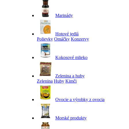
Marinády
Hotové jedlá
Polievky
Omáčky
Konzervy
Kokosové mlieko
Zelenina a huby
Zelenina
Huby
Kimči
Ovocie a výrobky z ovocia
Morské produkty