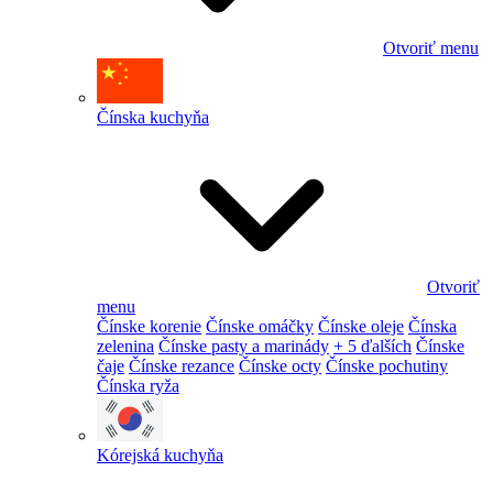
Otvoriť menu
Čínska kuchyňa
Otvoriť
menu
Čínske korenie
Čínske omáčky
Čínske oleje
Čínska
zelenina
Čínske pasty a marinády
+ 5 ďalších
Čínske
čaje
Čínske rezance
Čínske octy
Čínske pochutiny
Čínska ryža
Kórejská kuchyňa