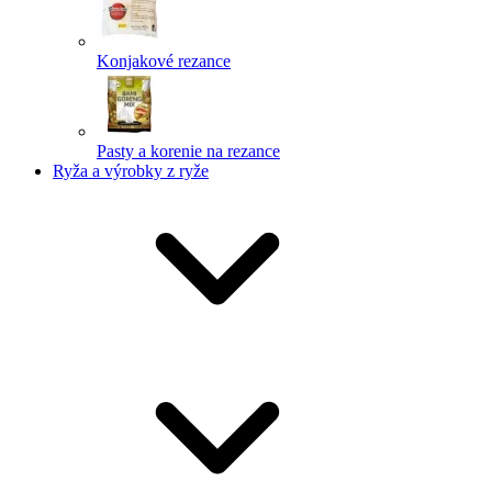
Konjakové rezance
Pasty a korenie na rezance
Ryža a výrobky z ryže