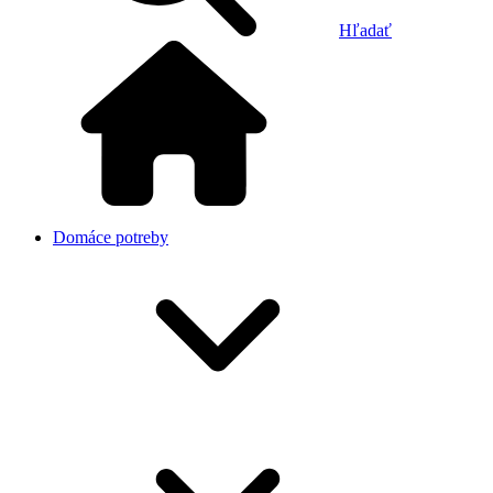
Hľadať
Domáce potreby