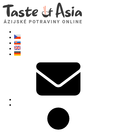
TasteOfAsia.sk
Neváhajte sa opýtať. Som tu pre vás!