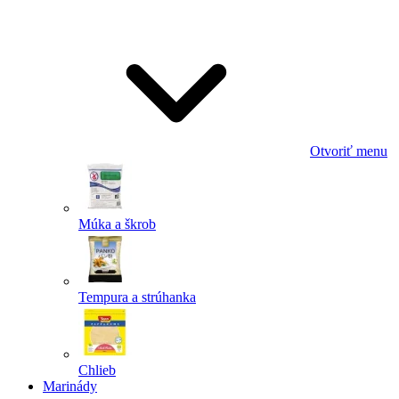
Odoslať
Powered by chaterimo
Otvoriť menu
Múka a škrob
Tempura a strúhanka
Chlieb
Marinády