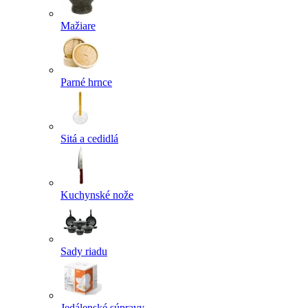
Mažiare
Parné hrnce
Sitá a cedidlá
Kuchynské nože
Sady riadu
Jedálenské súpravy