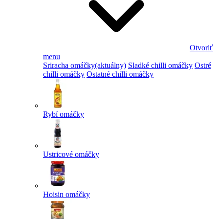
Otvoriť
menu
Sriracha omáčky
(aktuálny)
Sladké chilli omáčky
Ostré
chilli omáčky
Ostatné chilli omáčky
Rybí omáčky
Ustricové omáčky
Hoisin omáčky