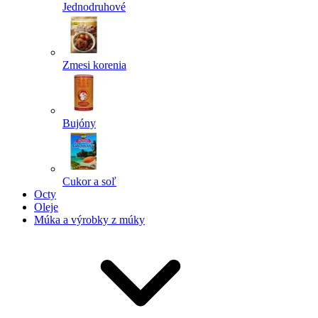
Jednodruhové
Zmesi korenia
Bujóny
Cukor a soľ
Octy
Oleje
Múka a výrobky z múky