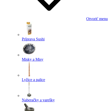
Otvoriť menu
Príprava Sushi
Misky a Misy
Lyžice a palice
Naberačky a varešky