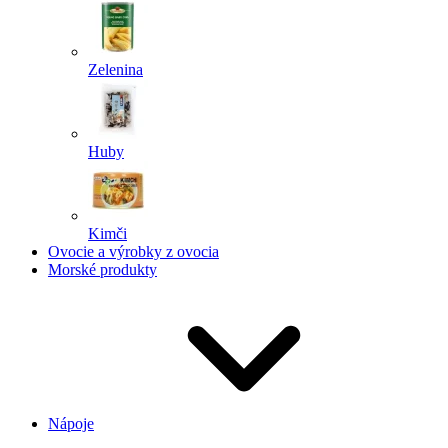
Zelenina
Huby
Kimči
Ovocie a výrobky z ovocia
Morské produkty
Nápoje