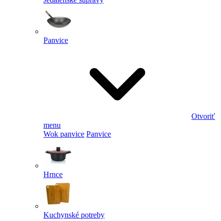
Panvice
Otvoriť
menu
Wok panvice
Panvice
Hrnce
Kuchynské potreby