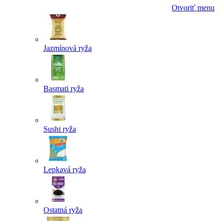
Otvoriť menu
Jazmínová ryža
Basmati ryža
Sushi ryža
Lepkavá ryža
Ostatná ryža