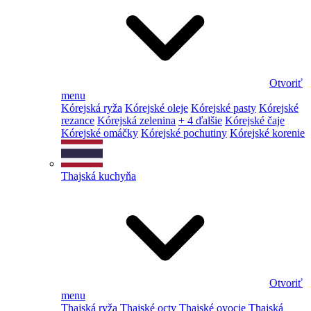
Otvoriť
menu
Kórejská ryža
Kórejské oleje
Kórejské pasty
Kórejské
rezance
Kórejská zelenina
+ 4 ďalšie
Kórejské čaje
Kórejské omáčky
Kórejské pochutiny
Kórejské korenie
Thajská kuchyňa
Otvoriť
menu
Thajská ryža
Thajské octy
Thajské ovocie
Thajská