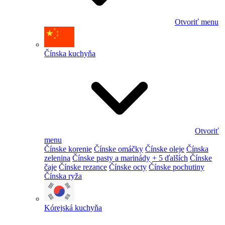
Otvoriť menu
Čínska kuchyňa
Otvoriť
menu
Čínske korenie
Čínske omáčky
Čínske oleje
Čínska
zelenina
Čínske pasty a marinády
+ 5 ďalších
Čínske
čaje
Čínske rezance
Čínske octy
Čínske pochutiny
Čínska ryža
Kórejská kuchyňa