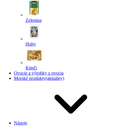
Zelenina
Huby
Kimči
Ovocie a výrobky z ovocia
Morské produkty
(aktuálny)
Nápoje