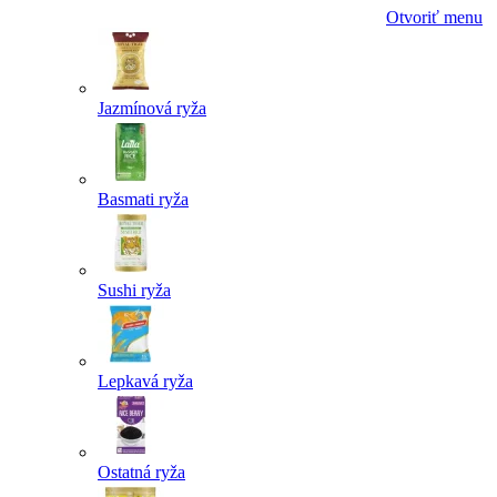
Otvoriť menu
Jazmínová ryža
Basmati ryža
Sushi ryža
Lepkavá ryža
Ostatná ryža