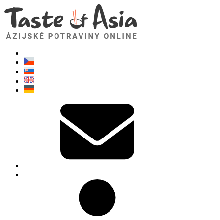
TasteOfAsia.sk
Neváhajte sa opýtať. Som tu pre vás!