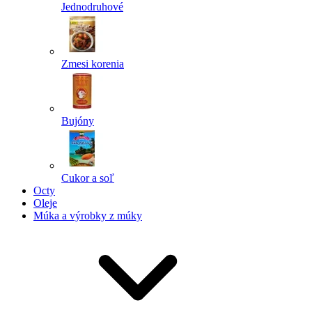
Jednodruhové
Zmesi korenia
Bujóny
Cukor a soľ
Octy
Oleje
Múka a výrobky z múky