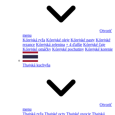
Otvoriť
menu
Kórejská ryža
Kórejské oleje
Kórejské pasty
Kórejské
rezance
Kórejská zelenina
+ 4 ďalšie
Kórejské čaje
Kórejské omáčky
Kórejské pochutiny
Kórejské korenie
Thajská kuchyňa
Otvoriť
menu
Thajská ryža
Thajské octy
Thajské ovocie
Thajská