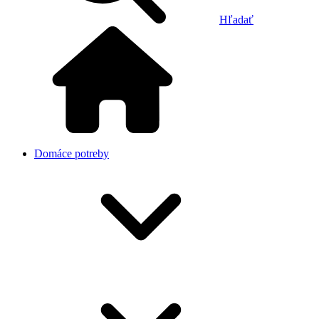
Hľadať
Domáce potreby