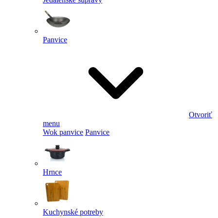
Panvice
Otvoriť
menu
Wok panvice
Panvice
Hrnce
Kuchynské potreby