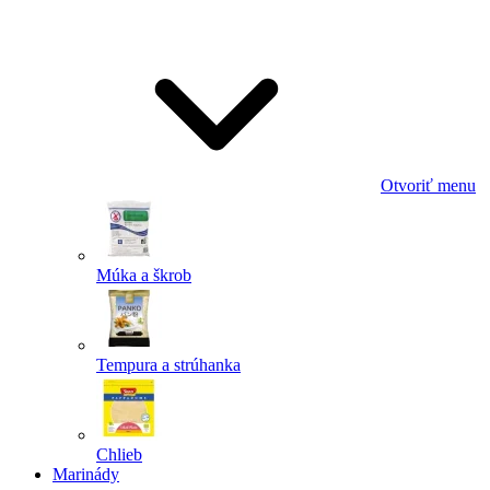
Odoslať
Powered by chaterimo
Otvoriť menu
Múka a škrob
Tempura a strúhanka
Chlieb
Marinády