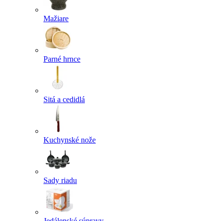
Mažiare
Parné hrnce
Sitá a cedidlá
Kuchynské nože
Sady riadu
Jedálenské súpravy