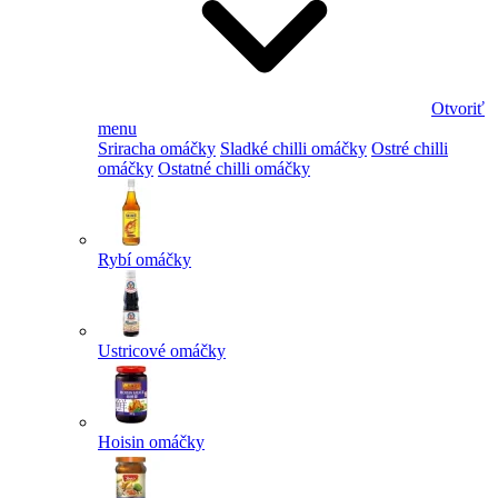
Otvoriť
menu
Sriracha omáčky
Sladké chilli omáčky
Ostré chilli
omáčky
Ostatné chilli omáčky
Rybí omáčky
Ustricové omáčky
Hoisin omáčky