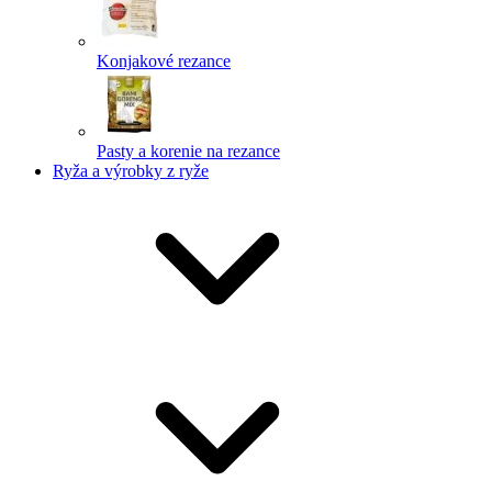
Konjakové rezance
Pasty a korenie na rezance
Ryža a výrobky z ryže