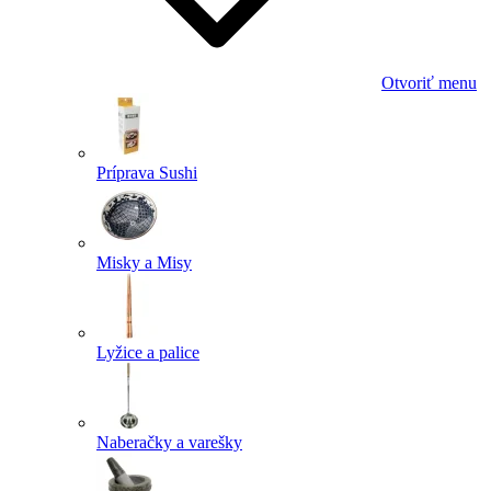
Otvoriť menu
Príprava Sushi
Misky a Misy
Lyžice a palice
Naberačky a varešky