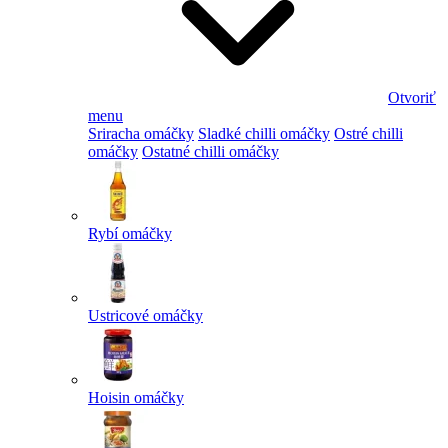
Otvoriť
menu
Sriracha omáčky
Sladké chilli omáčky
Ostré chilli
omáčky
Ostatné chilli omáčky
Rybí omáčky
Ustricové omáčky
Hoisin omáčky