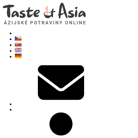
TasteOfAsia.sk
Neváhajte sa opýtať. Som tu pre vás!