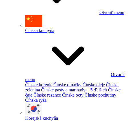
Otvoriť menu
Čínska kuchyňa
Otvoriť
menu
Čínske korenie
Čínske omáčky
Čínske oleje
Čínska
zelenina
Čínske pasty a marinády
+ 5 ďalších
Čínske
čaje
Čínske rezance
Čínske octy
Čínske pochutiny
Čínska ryža
Kórejská kuchyňa