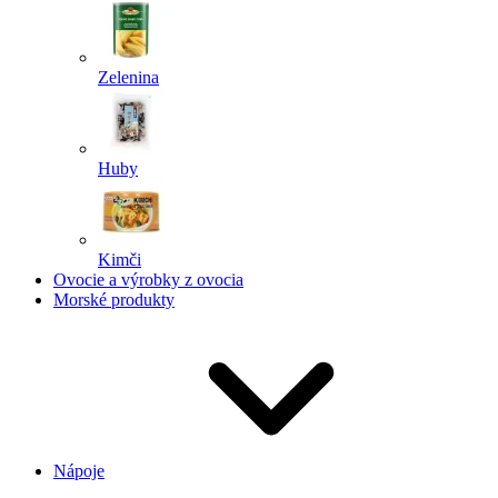
Zelenina
Huby
Kimči
Ovocie a výrobky z ovocia
Morské produkty
Nápoje