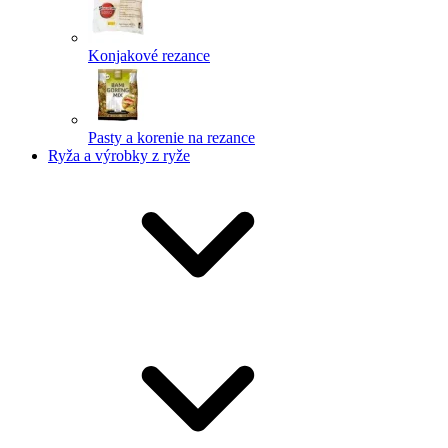
Konjakové rezance
Pasty a korenie na rezance
Ryža a výrobky z ryže