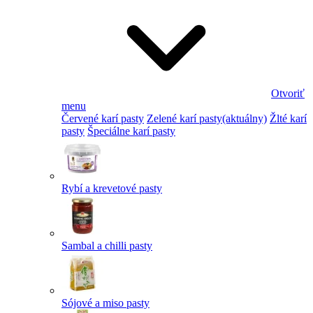
Otvoriť
menu
Červené karí pasty
Zelené karí pasty
(aktuálny)
Žlté karí
pasty
Špeciálne karí pasty
Rybí a krevetové pasty
Sambal a chilli pasty
Sójové a miso pasty