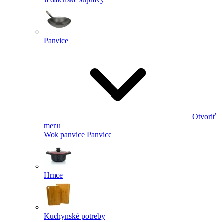
Panvice
Otvoriť
menu
Wok panvice
Panvice
Hrnce
Kuchynské potreby