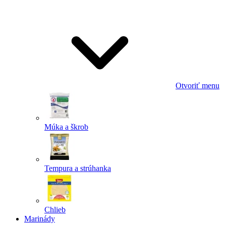
Odoslať
Powered by chaterimo
Otvoriť menu
Múka a škrob
Tempura a strúhanka
Chlieb
Marinády