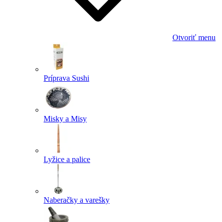
Otvoriť menu
Príprava Sushi
Misky a Misy
Lyžice a palice
Naberačky a varešky