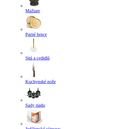
Mažiare
Parné hrnce
Sitá a cedidlá
Kuchynské nože
Sady riadu
Jedálenské súpravy