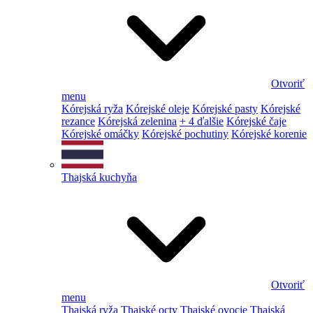
Otvoriť
menu
Kórejská ryža
Kórejské oleje
Kórejské pasty
Kórejské
rezance
Kórejská zelenina
+ 4 ďalšie
Kórejské čaje
Kórejské omáčky
Kórejské pochutiny
Kórejské korenie
Thajská kuchyňa
Otvoriť
menu
Thajská ryža
Thajské octy
Thajské ovocie
Thajská