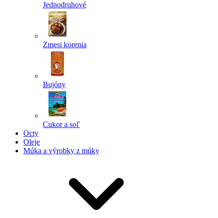
Jednodruhové
Zmesi korenia
Bujóny
Cukor a soľ
Octy
Oleje
Múka a výrobky z múky