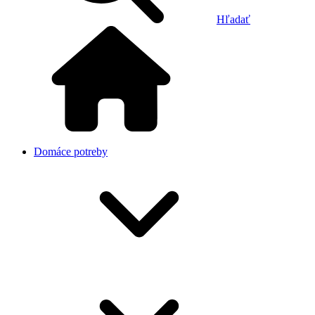
Hľadať
Domáce potreby