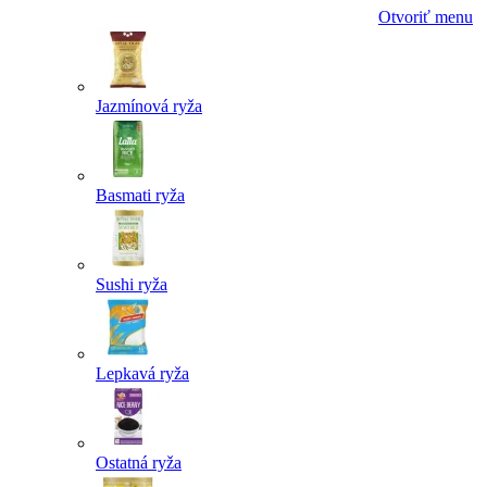
Otvoriť menu
Jazmínová ryža
Basmati ryža
Sushi ryža
Lepkavá ryža
Ostatná ryža