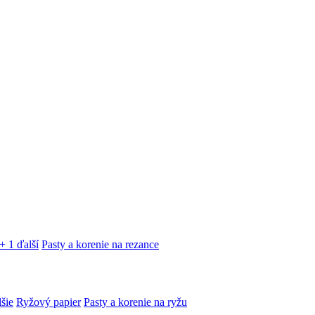
+ 1 ďalší
Pasty a korenie na rezance
lšie
Ryžový papier
Pasty a korenie na ryžu