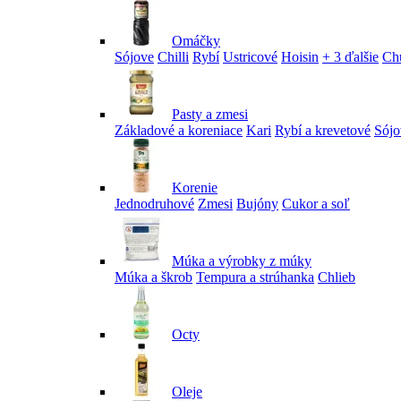
Omáčky
Sójove
Chilli
Rybí
Ustricové
Hoisin
+ 3 ďalšie
Ch
Pasty a zmesi
Základové a koreniace
Kari
Rybí a krevetové
Sójo
Korenie
Jednodruhové
Zmesi
Bujóny
Cukor a soľ
Múka a výrobky z múky
Múka a škrob
Tempura a strúhanka
Chlieb
Octy
Oleje