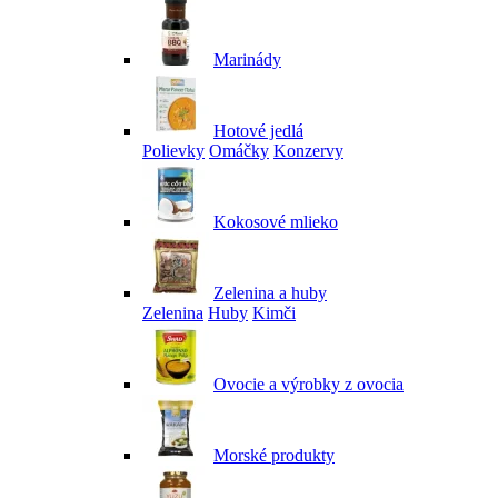
Marinády
Hotové jedlá
Polievky
Omáčky
Konzervy
Kokosové mlieko
Zelenina a huby
Zelenina
Huby
Kimči
Ovocie a výrobky z ovocia
Morské produkty