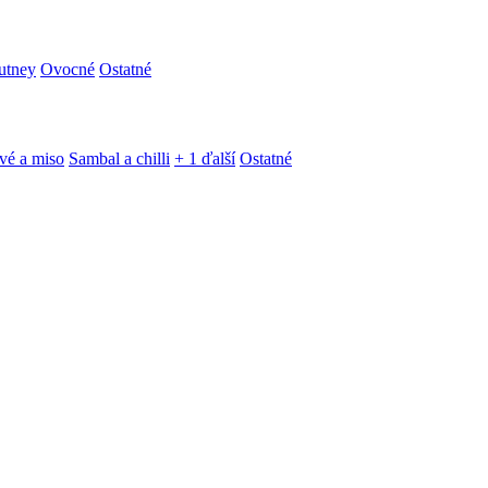
utney
Ovocné
Ostatné
vé a miso
Sambal a chilli
+ 1 ďalší
Ostatné