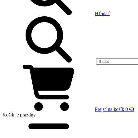
Hľadať
Prejsť na košík
0 €
0
Košík
je prázdny