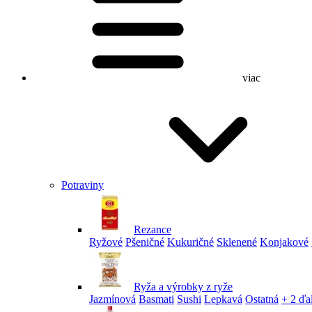
viac
Potraviny
Rezance
Ryžové
Pšeničné
Kukuričné
Sklenené
Konjakové
Ryža a výrobky z ryže
Jazmínová
Basmati
Sushi
Lepkavá
Ostatná
+ 2 ďa