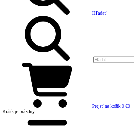
Hľadať
Prejsť na košík
0 €
0
Košík
je prázdny