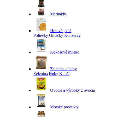
Marinády
Hotové jedlá
Polievky
Omáčky
Konzervy
Kokosové mlieko
Zelenina a huby
Zelenina
Huby
Kimči
Ovocie a výrobky z ovocia
Morské produkty