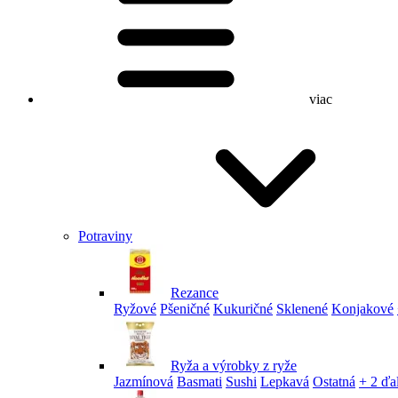
viac
Potraviny
Rezance
Ryžové
Pšeničné
Kukuričné
Sklenené
Konjakové
Ryža a výrobky z ryže
Jazmínová
Basmati
Sushi
Lepkavá
Ostatná
+ 2 ďa