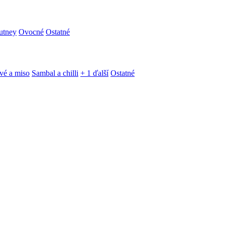
utney
Ovocné
Ostatné
vé a miso
Sambal a chilli
+ 1 ďalší
Ostatné