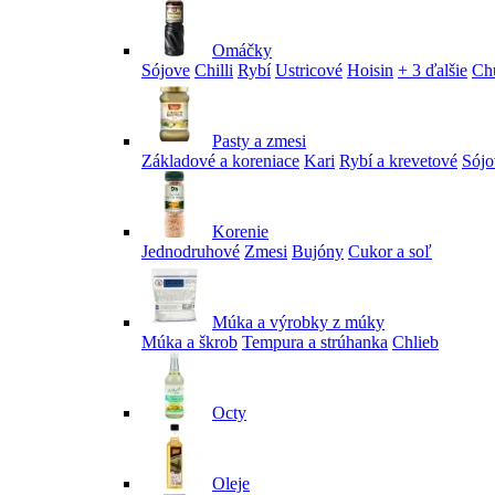
Omáčky
Sójove
Chilli
Rybí
Ustricové
Hoisin
+ 3 ďalšie
Ch
Pasty a zmesi
Základové a koreniace
Kari
Rybí a krevetové
Sójo
Korenie
Jednodruhové
Zmesi
Bujóny
Cukor a soľ
Múka a výrobky z múky
Múka a škrob
Tempura a strúhanka
Chlieb
Octy
Oleje