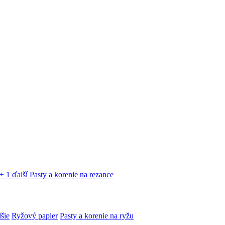
+ 1 ďalší
Pasty a korenie na rezance
lšie
Ryžový papier
Pasty a korenie na ryžu