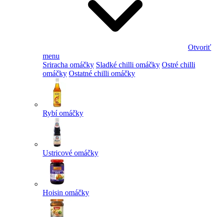
Otvoriť
menu
Sriracha omáčky
Sladké chilli omáčky
Ostré chilli
omáčky
Ostatné chilli omáčky
Rybí omáčky
Ustricové omáčky
Hoisin omáčky