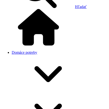
Hľadať
Domáce potreby