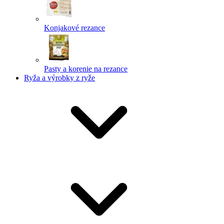
Konjakové rezance
Pasty a korenie na rezance
Ryža a výrobky z ryže