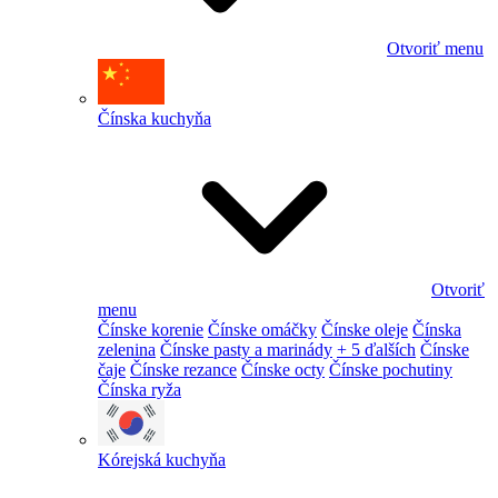
Otvoriť menu
Čínska kuchyňa
Otvoriť
menu
Čínske korenie
Čínske omáčky
Čínske oleje
Čínska
zelenina
Čínske pasty a marinády
+ 5 ďalších
Čínske
čaje
Čínske rezance
Čínske octy
Čínske pochutiny
Čínska ryža
Kórejská kuchyňa