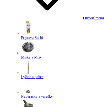
Otvoriť menu
Príprava Sushi
Misky a Misy
Lyžice a palice
Naberačky a varešky