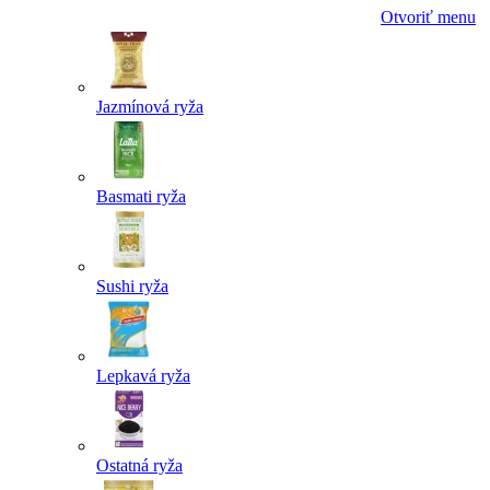
Otvoriť menu
Jazmínová ryža
Basmati ryža
Sushi ryža
Lepkavá ryža
Ostatná ryža