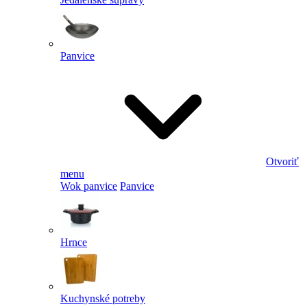
Panvice
Otvoriť
menu
Wok panvice
Panvice
Hrnce
Kuchynské potreby