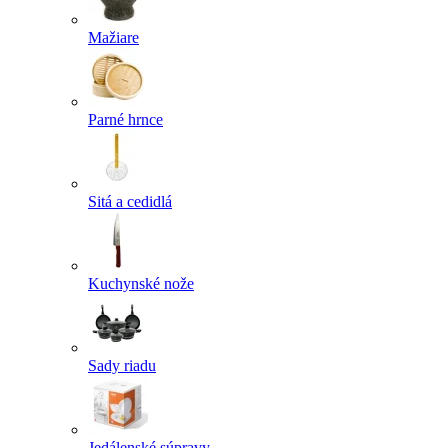
Mažiare
Parné hrnce
Sitá a cedidlá
Kuchynské nože
Sady riadu
Jedálenské súpravy