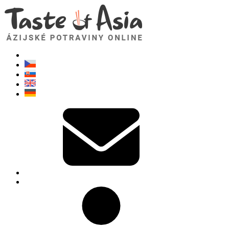
TasteOfAsia.sk
Neváhajte sa opýtať. Som tu pre vás!