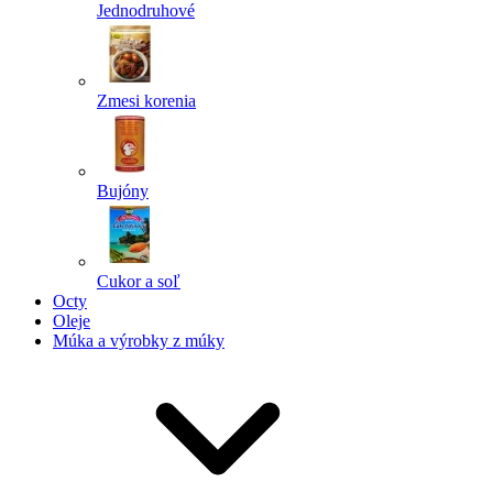
Jednodruhové
Zmesi korenia
Bujóny
Cukor a soľ
Octy
Oleje
Múka a výrobky z múky