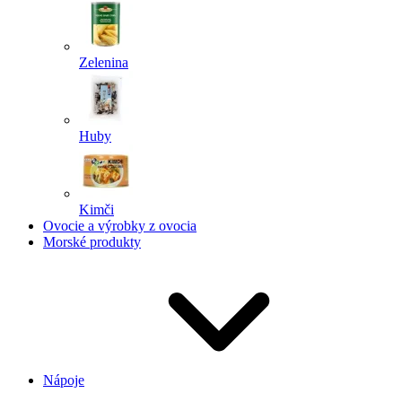
Zelenina
Huby
Kimči
Ovocie a výrobky z ovocia
Morské produkty
Nápoje