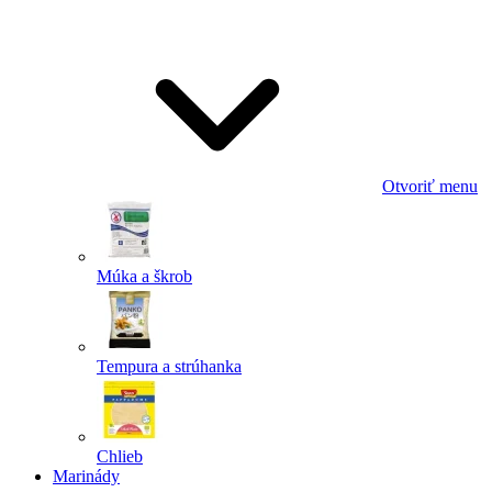
Odoslať
Powered by chaterimo
Otvoriť menu
Múka a škrob
Tempura a strúhanka
Chlieb
Marinády