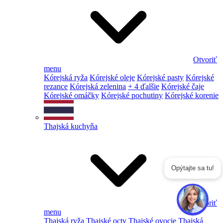
Otvoriť
menu
Kórejská ryža
Kórejské oleje
Kórejské pasty
Kórejské
rezance
Kórejská zelenina
+ 4 ďalšie
Kórejské čaje
Kórejské omáčky
Kórejské pochutiny
Kórejské korenie
Thajská kuchyňa
Opýtajte sa tu!
Otvoriť
menu
Thajská ryža
Thajské octy
Thajské ovocie
Thajská