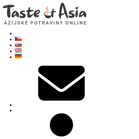
TasteOfAsia.sk
Neváhajte sa opýtať. Som tu pre vás!