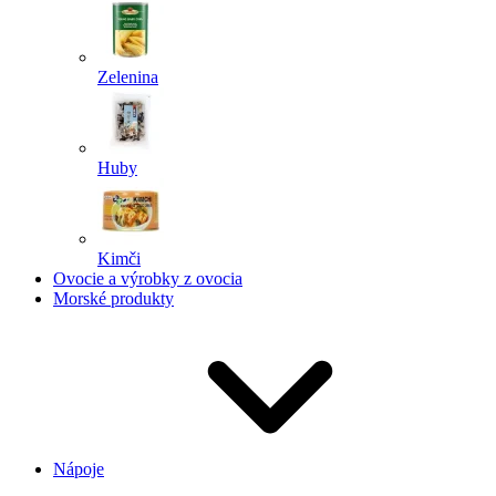
Zelenina
Huby
Kimči
Ovocie a výrobky z ovocia
Morské produkty
Nápoje