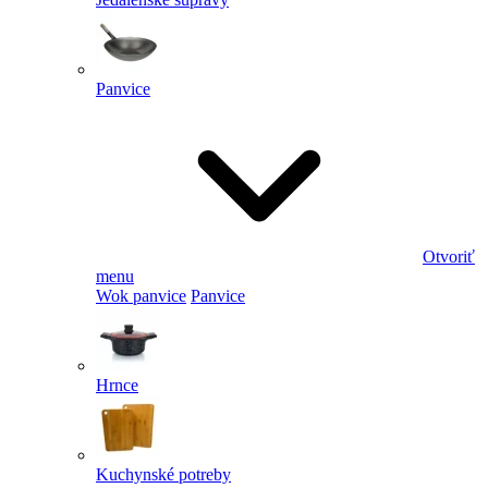
Panvice
Otvoriť
menu
Wok panvice
Panvice
Hrnce
Kuchynské potreby