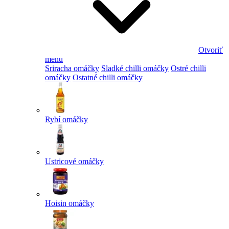
Otvoriť
menu
Sriracha omáčky
Sladké chilli omáčky
Ostré chilli
omáčky
Ostatné chilli omáčky
Rybí omáčky
Ustricové omáčky
Hoisin omáčky