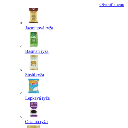
Otvoriť menu
Jazmínová ryža
Basmati ryža
Sushi ryža
Lepkavá ryža
Ostatná ryža