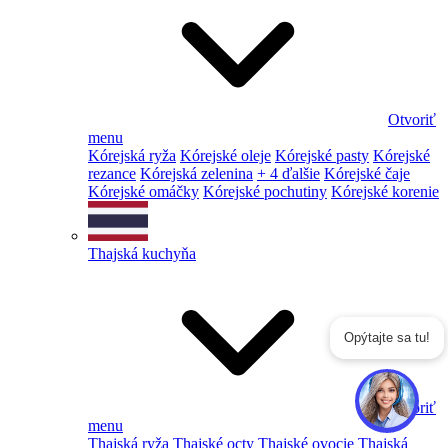
Otvoriť
menu
Kórejská ryža
Kórejské oleje
Kórejské pasty
Kórejské
rezance
Kórejská zelenina
+ 4 ďalšie
Kórejské čaje
Kórejské omáčky
Kórejské pochutiny
Kórejské korenie
Thajská kuchyňa
Opýtajte sa tu!
Otvoriť
menu
Thajská ryža
Thajské octy
Thajské ovocie
Thajská