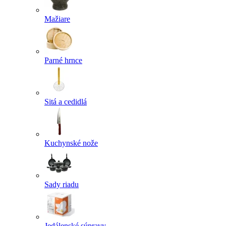
Mažiare
Parné hrnce
Sitá a cedidlá
Kuchynské nože
Sady riadu
Jedálenské súpravy