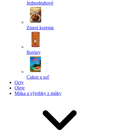
Jednodruhové
Zmesi korenia
Bujóny
Cukor a soľ
Octy
Oleje
Múka a výrobky z múky