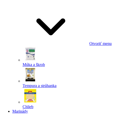
Odoslať
Powered by chaterimo
Otvoriť menu
Múka a škrob
Tempura a strúhanka
Chlieb
Marinády