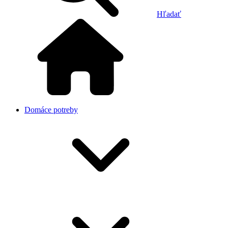
Hľadať
Domáce potreby