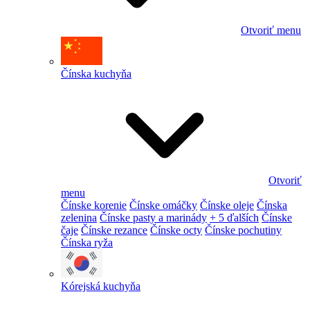
Otvoriť menu
Čínska kuchyňa
Otvoriť
menu
Čínske korenie
Čínske omáčky
Čínske oleje
Čínska
zelenina
Čínske pasty a marinády
+ 5 ďalších
Čínske
čaje
Čínske rezance
Čínske octy
Čínske pochutiny
Čínska ryža
Kórejská kuchyňa