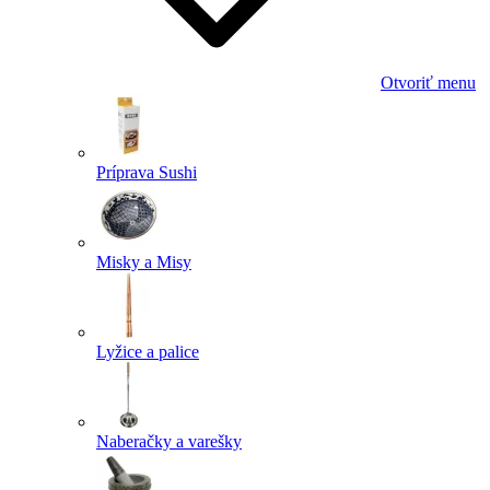
Otvoriť menu
Príprava Sushi
Misky a Misy
Lyžice a palice
Naberačky a varešky