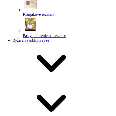
Konjakové rezance
Pasty a korenie na rezance
Ryža a výrobky z ryže