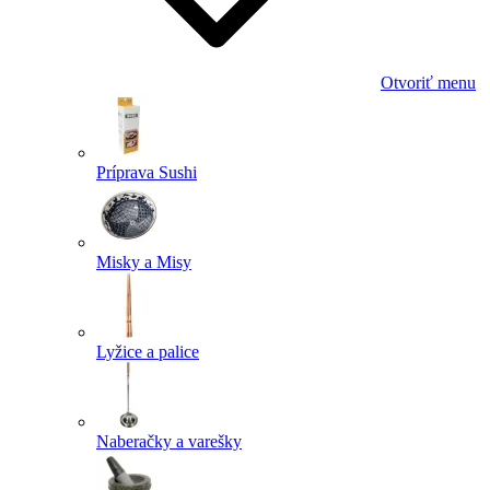
Otvoriť menu
Príprava Sushi
Misky a Misy
Lyžice a palice
Naberačky a varešky