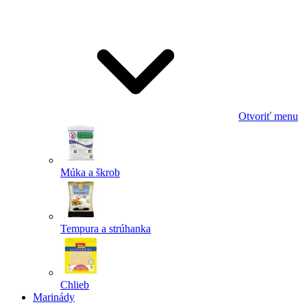
Odoslať
Powered by chaterimo
Otvoriť menu
Múka a škrob
Tempura a strúhanka
Chlieb
Marinády