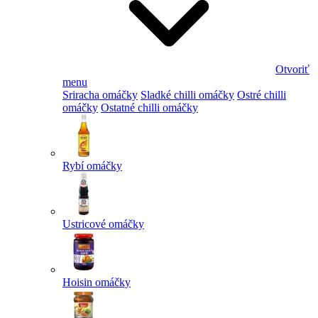
Otvoriť
menu
Sriracha omáčky
Sladké chilli omáčky
Ostré chilli
omáčky
Ostatné chilli omáčky
Rybí omáčky
Ustricové omáčky
Hoisin omáčky