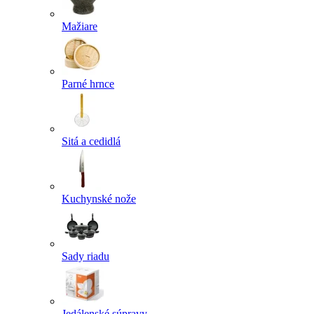
Mažiare
Parné hrnce
Sitá a cedidlá
Kuchynské nože
Sady riadu
Jedálenské súpravy