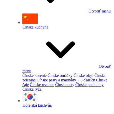
Otvoriť menu
Čínska kuchyňa
Otvoriť
menu
Čínske korenie
Čínske omáčky
Čínske oleje
Čínska
zelenina
Čínske pasty a marinády
+ 5 ďalších
Čínske
čaje
Čínske rezance
Čínske octy
Čínske pochutiny
Čínska ryža
Kórejská kuchyňa