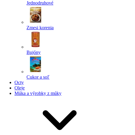
Jednodruhové
Zmesi korenia
Bujóny
Cukor a soľ
Octy
Oleje
Múka a výrobky z múky