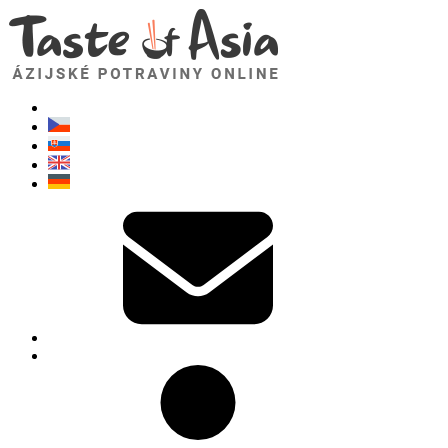
TasteOfAsia.sk
Neváhajte sa opýtať. Som tu pre vás!