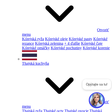
Otvoriť
menu
Kórejská ryža
Kórejské oleje
Kórejské pasty
Kórejské
rezance
Kórejská zelenina
+ 4 ďalšie
Kórejské čaje
Kórejské omáčky
Kórejské pochutiny
Kórejské korenie
Thajská kuchyňa
Opýtajte sa tu!
Otvoriť
menu
Thajská ryža
Thajské octy
Thajské ovocie
Thajská