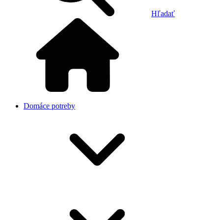
Hľadať
Domáce potreby