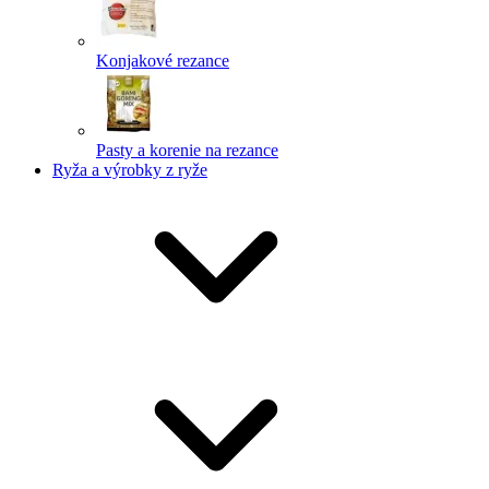
Konjakové rezance
Pasty a korenie na rezance
Ryža a výrobky z ryže