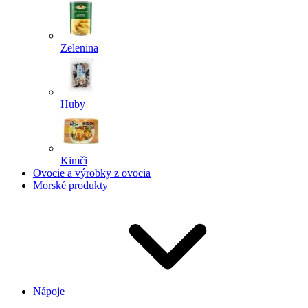
Zelenina
Huby
Kimči
Ovocie a výrobky z ovocia
Morské produkty
Nápoje