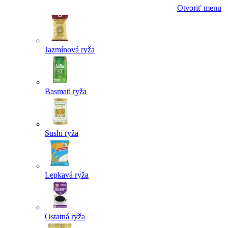
Otvoriť menu
Jazmínová ryža
Basmati ryža
Sushi ryža
Lepkavá ryža
Ostatná ryža