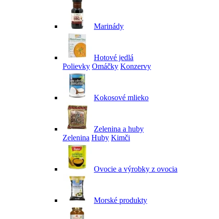
Marinády
Hotové jedlá
Polievky
Omáčky
Konzervy
Kokosové mlieko
Zelenina a huby
Zelenina
Huby
Kimči
Ovocie a výrobky z ovocia
Morské produkty