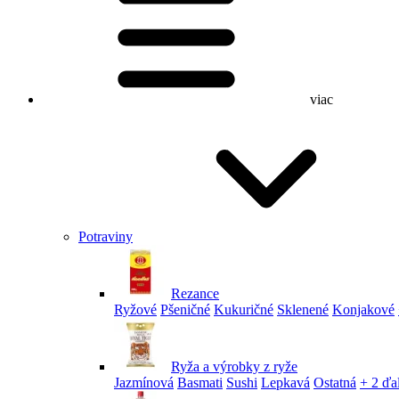
viac
Potraviny
Rezance
Ryžové
Pšeničné
Kukuričné
Sklenené
Konjakové
Ryža a výrobky z ryže
Jazmínová
Basmati
Sushi
Lepkavá
Ostatná
+ 2 ďa