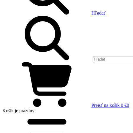
Hľadať
Prejsť na košík
0 €
0
Košík
je prázdny