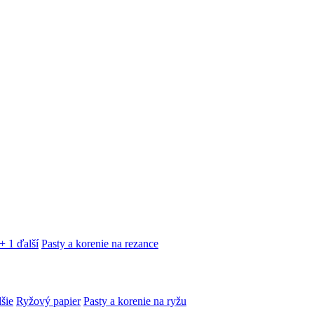
+ 1 ďalší
Pasty a korenie na rezance
lšie
Ryžový papier
Pasty a korenie na ryžu