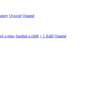
utney
Ovocné
Ostatné
vé a miso
Sambal a chilli
+ 1 ďalší
Ostatné