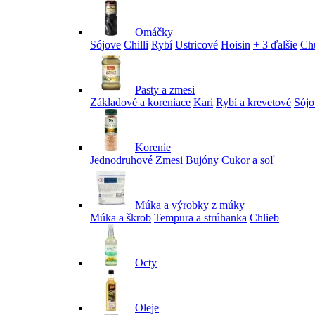
Omáčky
Sójove
Chilli
Rybí
Ustricové
Hoisin
+ 3 ďalšie
Ch
Pasty a zmesi
Základové a koreniace
Kari
Rybí a krevetové
Sójo
Korenie
Jednodruhové
Zmesi
Bujóny
Cukor a soľ
Múka a výrobky z múky
Múka a škrob
Tempura a strúhanka
Chlieb
Octy
Oleje