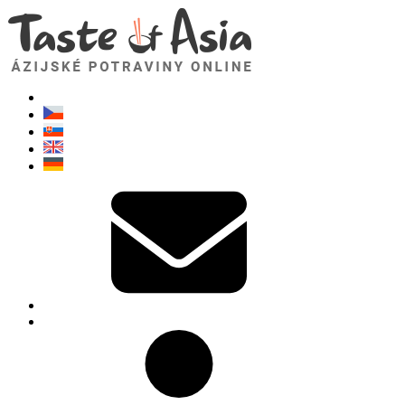
TasteOfAsia.sk
Neváhajte sa opýtať. Som tu pre vás!