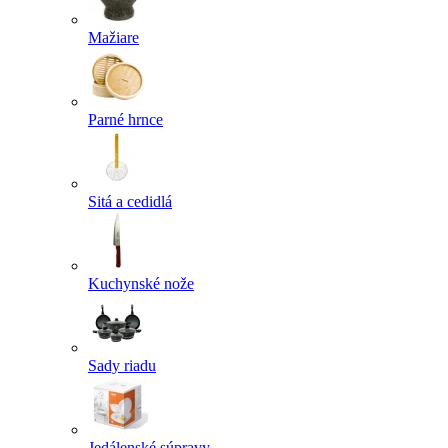
Mažiare
Parné hrnce
Sitá a cedidlá
Kuchynské nože
Sady riadu
Jedálenské súpravy