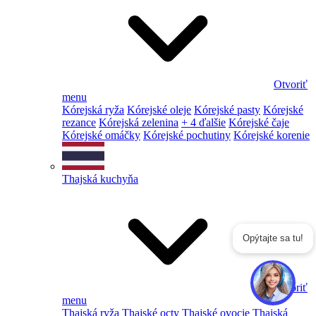
Otvoriť
menu
Kórejská ryža
Kórejské oleje
Kórejské pasty
Kórejské
rezance
Kórejská zelenina
+ 4 ďalšie
Kórejské čaje
Kórejské omáčky
Kórejské pochutiny
Kórejské korenie
Thajská kuchyňa
Opýtajte sa tu!
Otvoriť
menu
Thajská ryža
Thajské octy
Thajské ovocie
Thajská