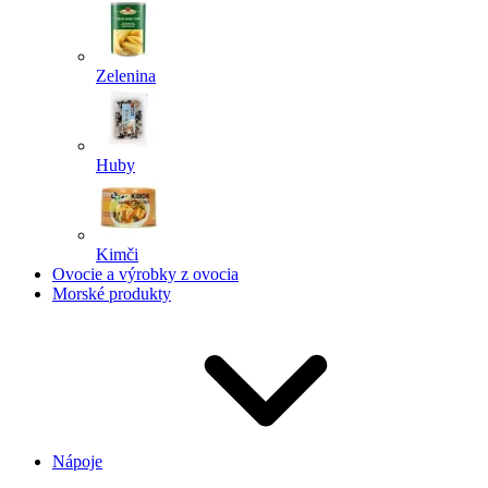
Zelenina
Huby
Kimči
Ovocie a výrobky z ovocia
Morské produkty
Nápoje