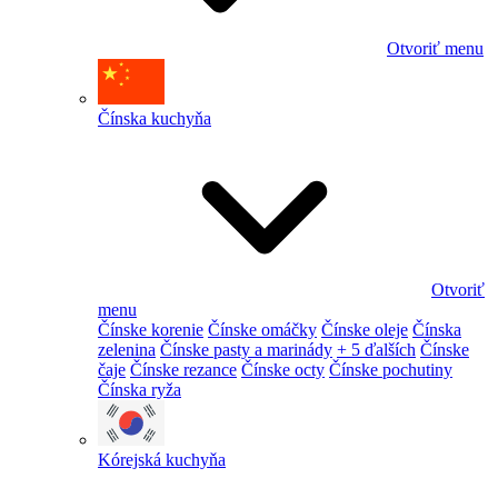
Otvoriť menu
Čínska kuchyňa
Otvoriť
menu
Čínske korenie
Čínske omáčky
Čínske oleje
Čínska
zelenina
Čínske pasty a marinády
+ 5 ďalších
Čínske
čaje
Čínske rezance
Čínske octy
Čínske pochutiny
Čínska ryža
Kórejská kuchyňa