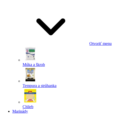
Odoslať
Powered by chaterimo
Otvoriť menu
Múka a škrob
Tempura a strúhanka
Chlieb
Marinády