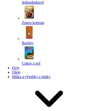
Jednodruhové
Zmesi korenia
Bujóny
Cukor a soľ
Octy
Oleje
Múka a výrobky z múky