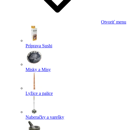
Otvoriť menu
Príprava Sushi
Misky a Misy
Lyžice a palice
Naberačky a varešky