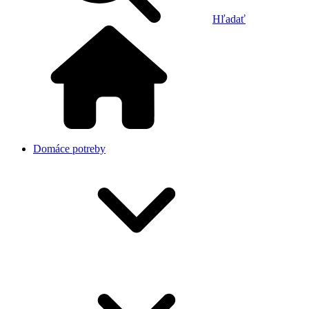
Hľadať
Domáce potreby