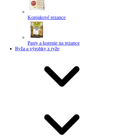
Konjakové rezance
Pasty a korenie na rezance
Ryža a výrobky z ryže