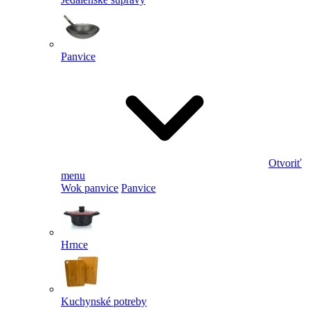
Panvice
Otvoriť
menu
Wok panvice
Panvice
Hrnce
Kuchynské potreby