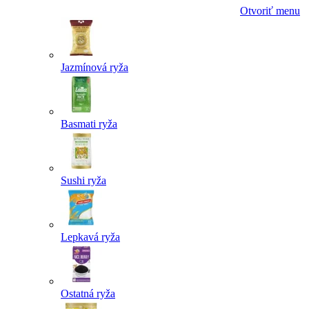
Otvoriť menu
Jazmínová ryža
Basmati ryža
Sushi ryža
Lepkavá ryža
Ostatná ryža