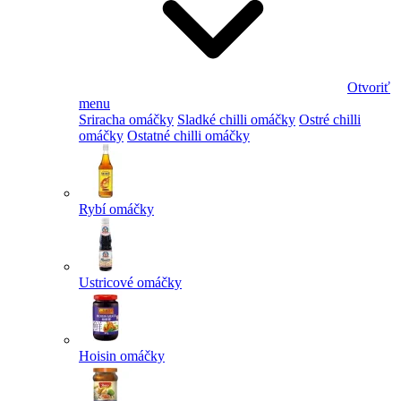
Otvoriť
menu
Sriracha omáčky
Sladké chilli omáčky
Ostré chilli
omáčky
Ostatné chilli omáčky
Rybí omáčky
Ustricové omáčky
Hoisin omáčky