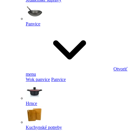
Panvice
Otvoriť
menu
Wok panvice
Panvice
Hrnce
Kuchynské potreby