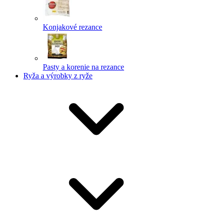
Konjakové rezance
Pasty a korenie na rezance
Ryža a výrobky z ryže