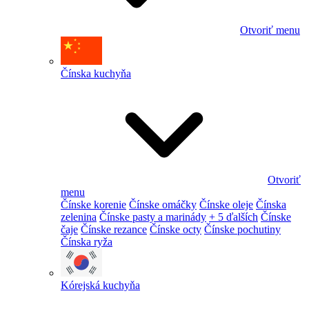
Otvoriť menu
Čínska kuchyňa
Otvoriť
menu
Čínske korenie
Čínske omáčky
Čínske oleje
Čínska
zelenina
Čínske pasty a marinády
+ 5 ďalších
Čínske
čaje
Čínske rezance
Čínske octy
Čínske pochutiny
Čínska ryža
Kórejská kuchyňa