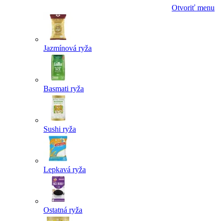
Otvoriť menu
Jazmínová ryža
Basmati ryža
Sushi ryža
Lepkavá ryža
Ostatná ryža