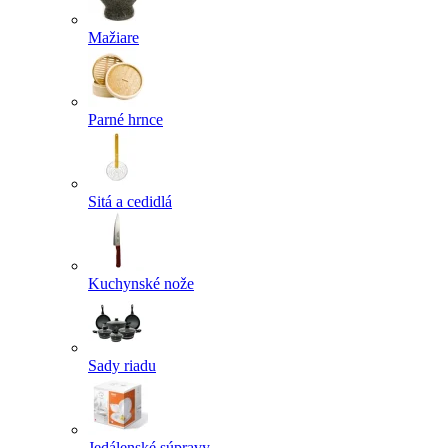
Mažiare
Parné hrnce
Sitá a cedidlá
Kuchynské nože
Sady riadu
Jedálenské súpravy