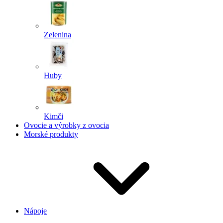
Zelenina
Huby
Kimči
Ovocie a výrobky z ovocia
Morské produkty
Nápoje