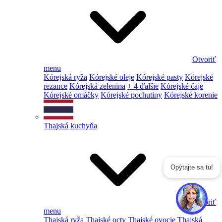
Otvoriť
menu
Kórejská ryža
Kórejské oleje
Kórejské pasty
Kórejské
rezance
Kórejská zelenina
+ 4 ďalšie
Kórejské čaje
Kórejské omáčky
Kórejské pochutiny
Kórejské korenie
Thajská kuchyňa
Opýtajte sa tu!
Otvoriť
menu
Thajská ryža
Thajské octy
Thajské ovocie
Thajská