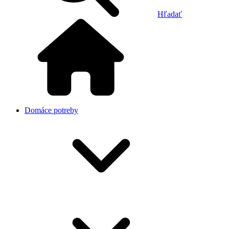
Hľadať
Domáce potreby