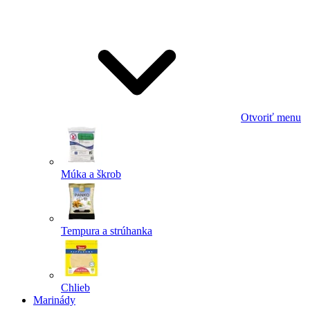
Odoslať
Powered by chaterimo
Otvoriť menu
Múka a škrob
Tempura a strúhanka
Chlieb
Marinády