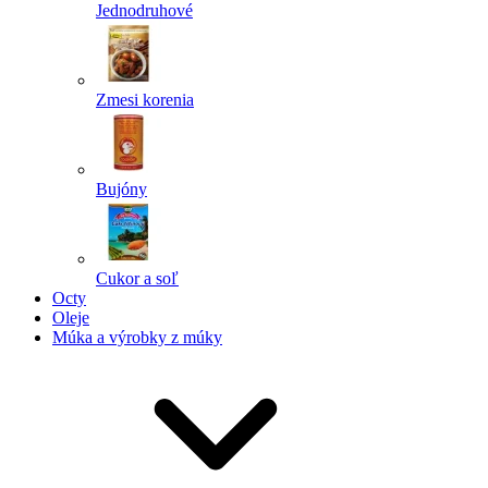
Jednodruhové
Zmesi korenia
Bujóny
Cukor a soľ
Octy
Oleje
Múka a výrobky z múky