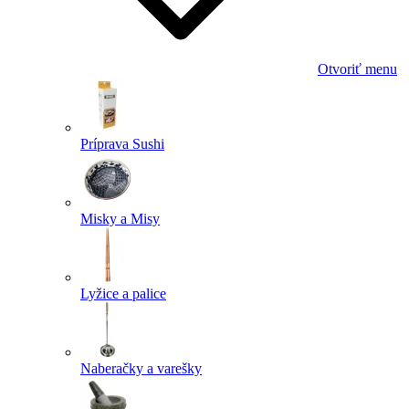
Otvoriť menu
Príprava Sushi
Misky a Misy
Lyžice a palice
Naberačky a varešky