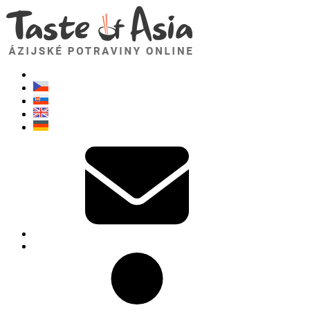
TasteOfAsia.sk
Neváhajte sa opýtať. Som tu pre vás!