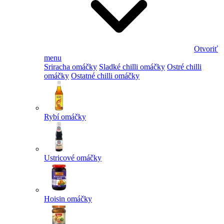
Otvoriť
menu
Sriracha omáčky
Sladké chilli omáčky
Ostré chilli
omáčky
Ostatné chilli omáčky
Rybí omáčky
Ustricové omáčky
Hoisin omáčky