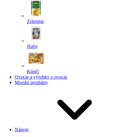
Zelenina
Huby
Kimči
Ovocie a výrobky z ovocia
Morské produkty
Nápoje