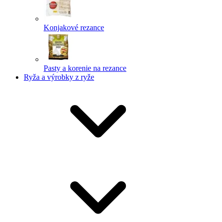
Konjakové rezance
Pasty a korenie na rezance
Ryža a výrobky z ryže