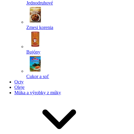
Jednodruhové
Zmesi korenia
Bujóny
Cukor a soľ
Octy
Oleje
Múka a výrobky z múky