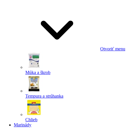
Odoslať
Powered by chaterimo
Otvoriť menu
Múka a škrob
Tempura a strúhanka
Chlieb
Marinády