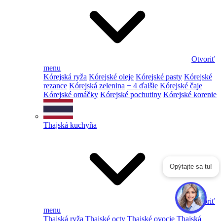
Otvoriť
menu
Kórejská ryža
Kórejské oleje
Kórejské pasty
Kórejské
rezance
Kórejská zelenina
+ 4 ďalšie
Kórejské čaje
Kórejské omáčky
Kórejské pochutiny
Kórejské korenie
Thajská kuchyňa
Opýtajte sa tu!
Otvoriť
menu
Thajská ryža
Thajské octy
Thajské ovocie
Thajská