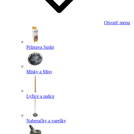
Otvoriť menu
Príprava Sushi
Misky a Misy
Lyžice a palice
Naberačky a varešky