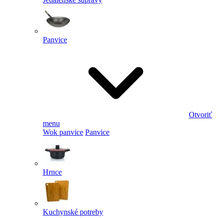
Panvice
Otvoriť
menu
Wok panvice
Panvice
Hrnce
Kuchynské potreby