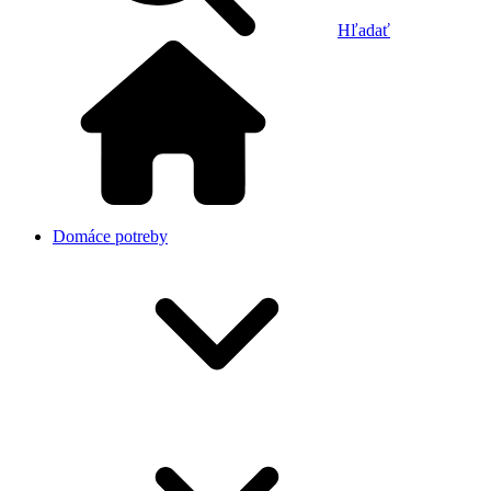
Hľadať
Domáce potreby