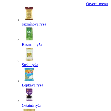
Otvoriť menu
Jazmínová ryža
Basmati ryža
Sushi ryža
Lepkavá ryža
Ostatná ryža