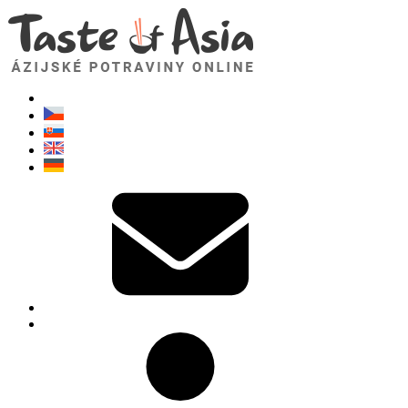
TasteOfAsia.sk
Neváhajte sa opýtať. Som tu pre vás!