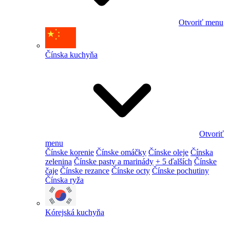
Otvoriť menu
Čínska kuchyňa
Otvoriť
menu
Čínske korenie
Čínske omáčky
Čínske oleje
Čínska
zelenina
Čínske pasty a marinády
+ 5 ďalších
Čínske
čaje
Čínske rezance
Čínske octy
Čínske pochutiny
Čínska ryža
Kórejská kuchyňa