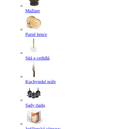
Mažiare
Parné hrnce
Sitá a cedidlá
Kuchynské nože
Sady riadu
Jedálenské súpravy