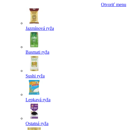
Otvoriť menu
Jazmínová ryža
Basmati ryža
Sushi ryža
Lepkavá ryža
Ostatná ryža