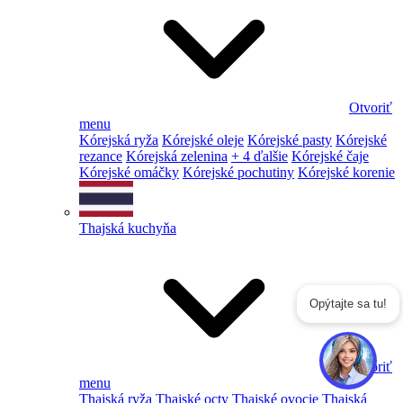
Otvoriť
menu
Kórejská ryža
Kórejské oleje
Kórejské pasty
Kórejské
rezance
Kórejská zelenina
+ 4 ďalšie
Kórejské čaje
Kórejské omáčky
Kórejské pochutiny
Kórejské korenie
Thajská kuchyňa
Opýtajte sa tu!
Otvoriť
menu
Thajská ryža
Thajské octy
Thajské ovocie
Thajská