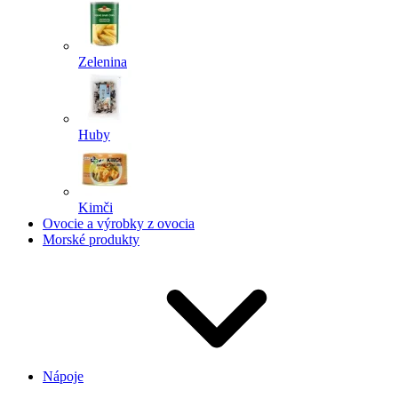
Zelenina
Huby
Kimči
Ovocie a výrobky z ovocia
Morské produkty
Nápoje