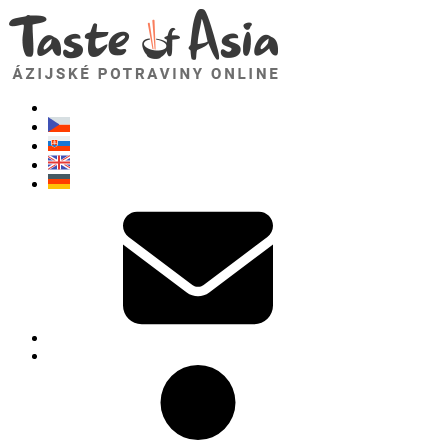
TasteOfAsia.sk
Neváhajte sa opýtať. Som tu pre vás!