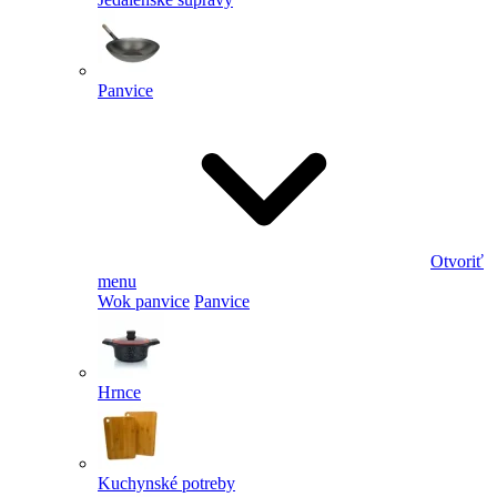
Panvice
Otvoriť
menu
Wok panvice
Panvice
Hrnce
Kuchynské potreby