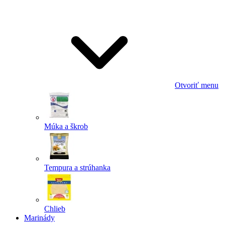
Odoslať
Powered by chaterimo
Otvoriť menu
Múka a škrob
Tempura a strúhanka
Chlieb
Marinády