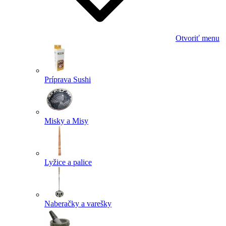
Otvoriť menu
Príprava Sushi
Misky a Misy
Lyžice a palice
Naberačky a varešky