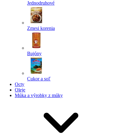
Jednodruhové
Zmesi korenia
Bujóny
Cukor a soľ
Octy
Oleje
Múka a výrobky z múky