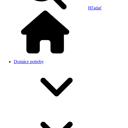
Hľadať
Domáce potreby