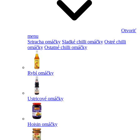
Otvoriť
menu
Sriracha omáčky
Sladké chilli omáčky
Ostré chilli
omáčky
Ostatné chilli omáčky
Rybí omáčky
Ustricové omáčky
Hoisin omáčky