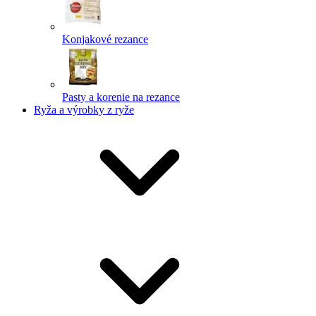
Konjakové rezance
Pasty a korenie na rezance
Ryža a výrobky z ryže