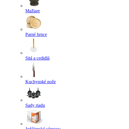
Mažiare
Parné hrnce
Sitá a cedidlá
Kuchynské nože
Sady riadu
Jedálenské súpravy