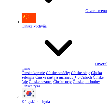
Otvoriť menu
Čínska kuchyňa
Otvoriť
menu
Čínske korenie
Čínske omáčky
Čínske oleje
Čínska
zelenina
Čínske pasty a marinády
+ 5 ďalších
Čínske
čaje
Čínske rezance
Čínske octy
Čínske pochutiny
Čínska ryža
Kórejská kuchyňa