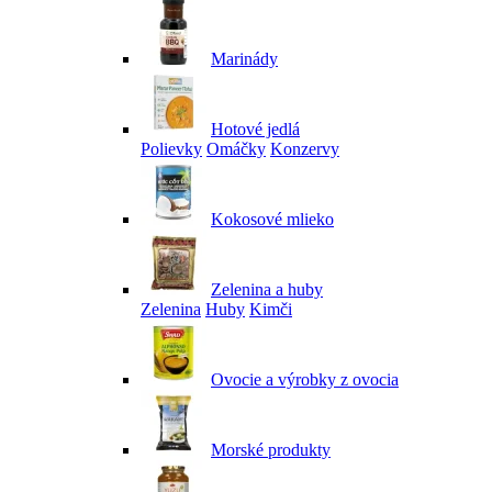
Marinády
Hotové jedlá
Polievky
Omáčky
Konzervy
Kokosové mlieko
Zelenina a huby
Zelenina
Huby
Kimči
Ovocie a výrobky z ovocia
Morské produkty