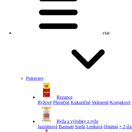
viac
Potraviny
Rezance
Ryžové
Pšeničné
Kukuričné
Sklenené
Konjakové
Ryža a výrobky z ryže
Jazmínová
Basmati
Sushi
Lepkavá
Ostatná
+ 2 ďa