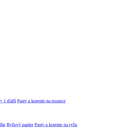
+ 1 ďalší
Pasty a korenie na rezance
lšie
Ryžový papier
Pasty a korenie na ryžu