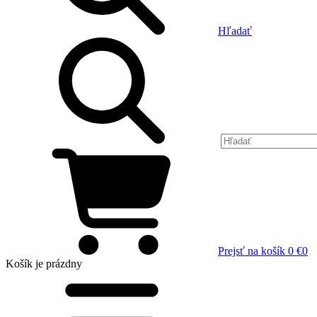
Hľadať
Prejsť na košík
0 €
0
Košík
je prázdny