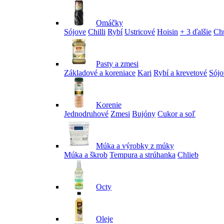
Omáčky
Sójove
Chilli
Rybí
Ustricové
Hoisin
+ 3 ďalšie
Ch
Pasty a zmesi
Základové a koreniace
Kari
Rybí a krevetové
Sójo
Korenie
Jednodruhové
Zmesi
Bujóny
Cukor a soľ
Múka a výrobky z múky
Múka a škrob
Tempura a strúhanka
Chlieb
Octy
Oleje