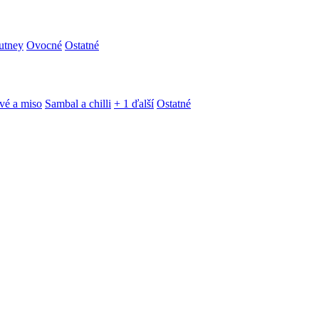
utney
Ovocné
Ostatné
vé a miso
Sambal a chilli
+ 1 ďalší
Ostatné