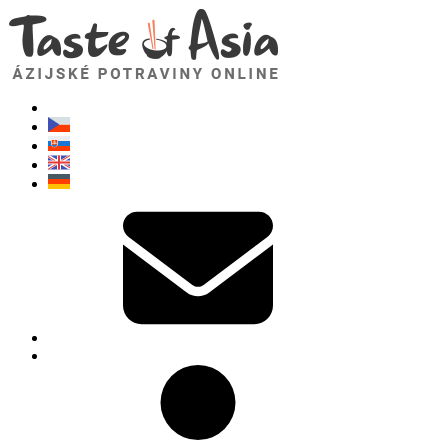
TasteOfAsia.sk
Neváhajte sa opýtať. Som tu pre vás!