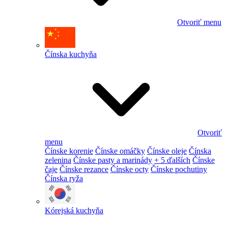
Otvoriť menu
Čínska kuchyňa
Otvoriť
menu
Čínske korenie
Čínske omáčky
Čínske oleje
Čínska
zelenina
Čínske pasty a marinády
+ 5 ďalších
Čínske
čaje
Čínske rezance
Čínske octy
Čínske pochutiny
Čínska ryža
Kórejská kuchyňa