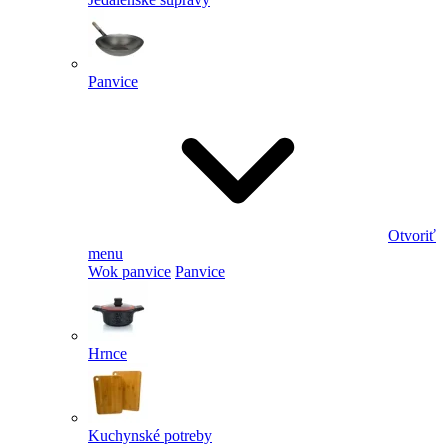
Panvice
Otvoriť
menu
Wok panvice
Panvice
Hrnce
Kuchynské potreby