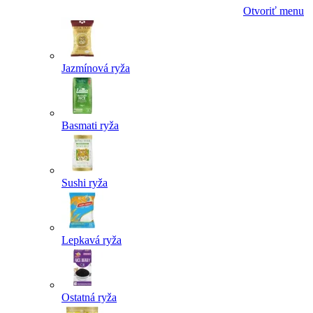
Otvoriť menu
Jazmínová ryža
Basmati ryža
Sushi ryža
Lepkavá ryža
Ostatná ryža