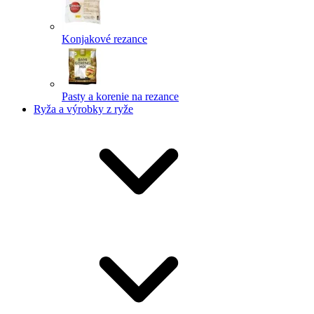
Konjakové rezance
Pasty a korenie na rezance
Ryža a výrobky z ryže