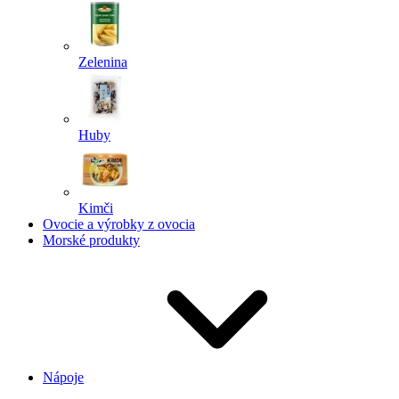
Zelenina
Huby
Kimči
Ovocie a výrobky z ovocia
Morské produkty
Nápoje