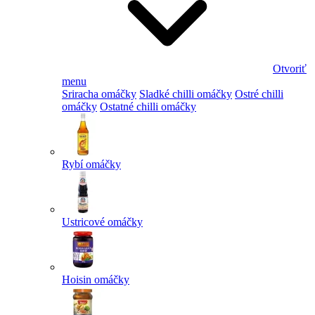
Otvoriť
menu
Sriracha omáčky
Sladké chilli omáčky
Ostré chilli
omáčky
Ostatné chilli omáčky
Rybí omáčky
Ustricové omáčky
Hoisin omáčky