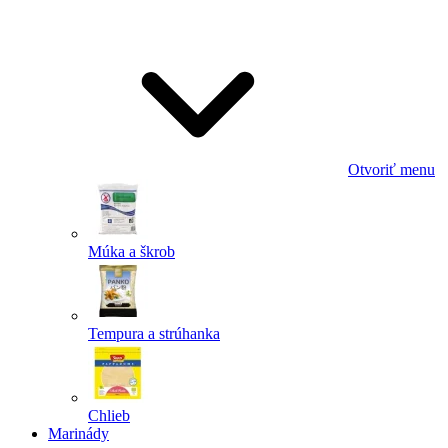
Odoslať
Powered by chaterimo
Otvoriť menu
Múka a škrob
Tempura a strúhanka
Chlieb
Marinády