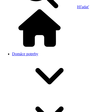
Hľadať
Domáce potreby