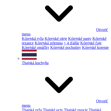
Otvoriť
menu
Kórejská ryža
Kórejské oleje
Kórejské pasty
Kórejské
rezance
Kórejská zelenina
+ 4 ďalšie
Kórejské čaje
Kórejské omáčky
Kórejské pochutiny
Kórejské korenie
Thajská kuchyňa
Otvoriť
menu
Thajská ryža
Thajské octy
Thajské ovocie
Thajská