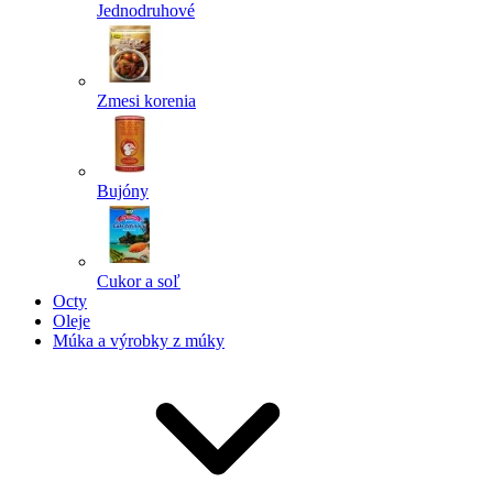
Jednodruhové
Zmesi korenia
Bujóny
Cukor a soľ
Octy
Oleje
Múka a výrobky z múky