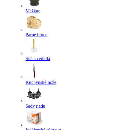
Mažiare
Parné hrnce
Sitá a cedidlá
Kuchynské nože
Sady riadu
Jedálenské súpravy