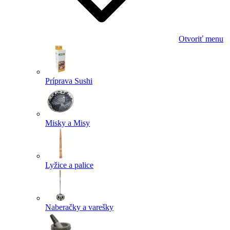
Otvoriť menu
Príprava Sushi
Misky a Misy
Lyžice a palice
Naberačky a varešky