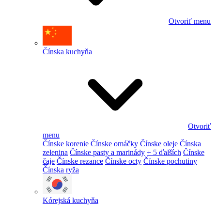
Otvoriť menu
Čínska kuchyňa
Otvoriť
menu
Čínske korenie
Čínske omáčky
Čínske oleje
Čínska
zelenina
Čínske pasty a marinády
+ 5 ďalších
Čínske
čaje
Čínske rezance
Čínske octy
Čínske pochutiny
Čínska ryža
Kórejská kuchyňa