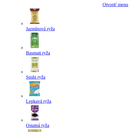
Otvoriť menu
Jazmínová ryža
Basmati ryža
Sushi ryža
Lepkavá ryža
Ostatná ryža