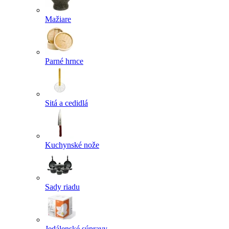
Mažiare
Parné hrnce
Sitá a cedidlá
Kuchynské nože
Sady riadu
Jedálenské súpravy