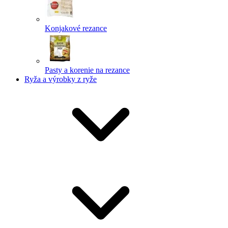
Konjakové rezance
Pasty a korenie na rezance
Ryža a výrobky z ryže