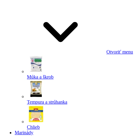
Odoslať
Powered by chaterimo
Otvoriť menu
Múka a škrob
Tempura a strúhanka
Chlieb
Marinády