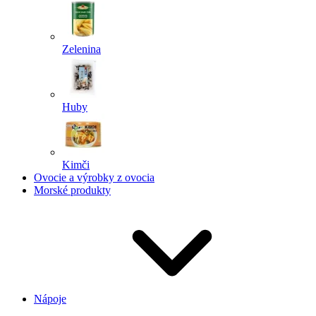
Zelenina
Huby
Kimči
Ovocie a výrobky z ovocia
Morské produkty
Nápoje