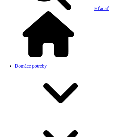
Hľadať
Domáce potreby