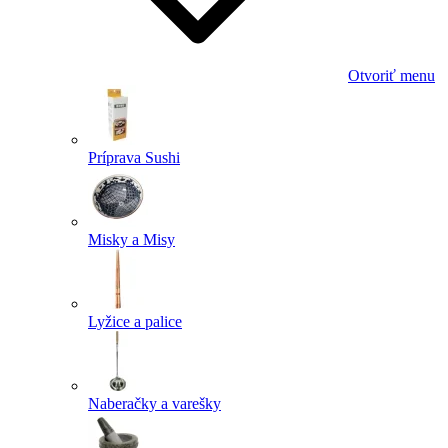
Otvoriť menu
Príprava Sushi
Misky a Misy
Lyžice a palice
Naberačky a varešky