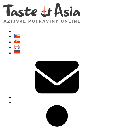
TasteOfAsia.sk
Neváhajte sa opýtať. Som tu pre vás!