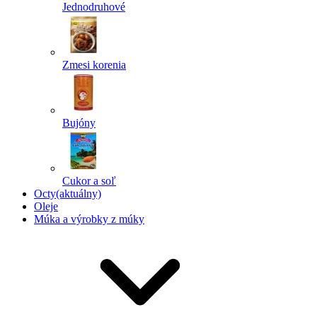
Jednodruhové
Zmesi korenia
Bujóny
Cukor a soľ
Octy
(aktuálny)
Oleje
Múka a výrobky z múky