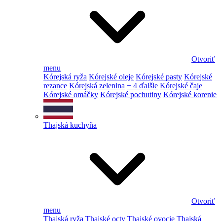
Otvoriť
menu
Kórejská ryža
Kórejské oleje
Kórejské pasty
Kórejské
rezance
Kórejská zelenina
+ 4 ďalšie
Kórejské čaje
Kórejské omáčky
Kórejské pochutiny
Kórejské korenie
Thajská kuchyňa
Otvoriť
menu
Thajská ryža
Thajské octy
Thajské ovocie
Thajská