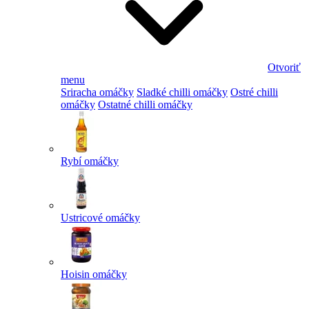
Otvoriť
menu
Sriracha omáčky
Sladké chilli omáčky
Ostré chilli
omáčky
Ostatné chilli omáčky
Rybí omáčky
Ustricové omáčky
Hoisin omáčky