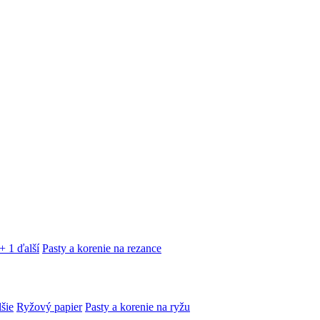
+ 1 ďalší
Pasty a korenie na rezance
lšie
Ryžový papier
Pasty a korenie na ryžu