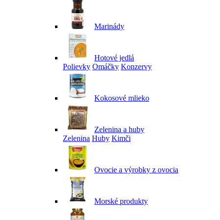
Marinády
Hotové jedlá
Polievky
Omáčky
Konzervy
Kokosové mlieko
Zelenina a huby
Zelenina
Huby
Kimči
Ovocie a výrobky z ovocia
Morské produkty