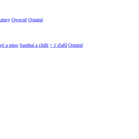
utney
Ovocné
Ostatné
vé a miso
Sambal a chilli
+ 1 ďalší
Ostatné