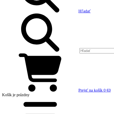
Hľadať
Prejsť na košík
0 €
0
Košík
je prázdny