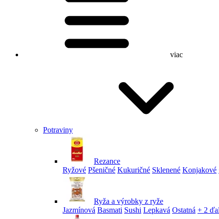
viac
Potraviny
Rezance
Ryžové
Pšeničné
Kukuričné
Sklenené
Konjakové
Ryža a výrobky z ryže
Jazmínová
Basmati
Sushi
Lepkavá
Ostatná
+ 2 ďa