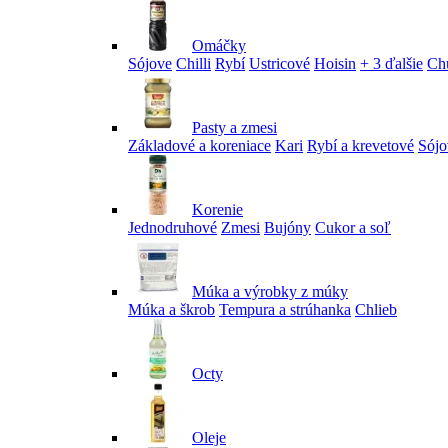
Omáčky
Sójove
Chilli
Rybí
Ustricové
Hoisin
+ 3 ďalšie
Ch
Pasty a zmesi
Základové a koreniace
Kari
Rybí a krevetové
Sójo
Korenie
Jednodruhové
Zmesi
Bujóny
Cukor a soľ
Múka a výrobky z múky
Múka a škrob
Tempura a strúhanka
Chlieb
Octy
Oleje