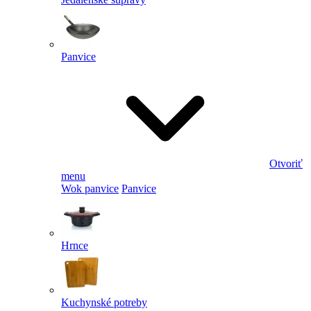
Panvice
Otvoriť
menu
Wok panvice
Panvice
Hrnce
Kuchynské potreby