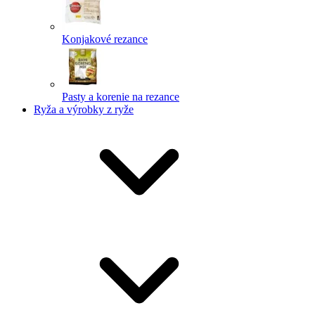
Konjakové rezance
Pasty a korenie na rezance
Ryža a výrobky z ryže