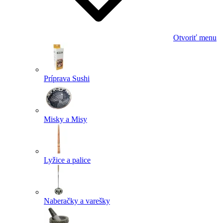
Otvoriť menu
Príprava Sushi
Misky a Misy
Lyžice a palice
Naberačky a varešky