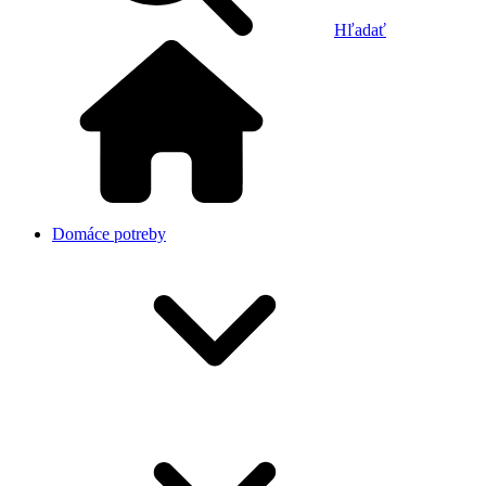
Hľadať
Domáce potreby