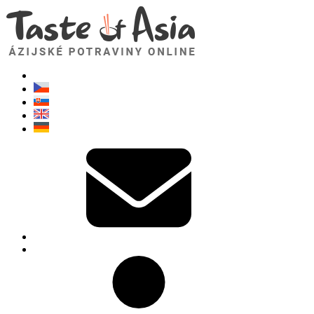
TasteOfAsia.sk
Neváhajte sa opýtať. Som tu pre vás!