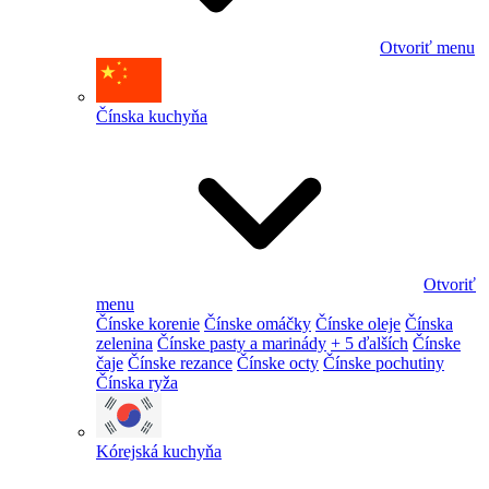
Otvoriť menu
Čínska kuchyňa
Otvoriť
menu
Čínske korenie
Čínske omáčky
Čínske oleje
Čínska
zelenina
Čínske pasty a marinády
+ 5 ďalších
Čínske
čaje
Čínske rezance
Čínske octy
Čínske pochutiny
Čínska ryža
Kórejská kuchyňa