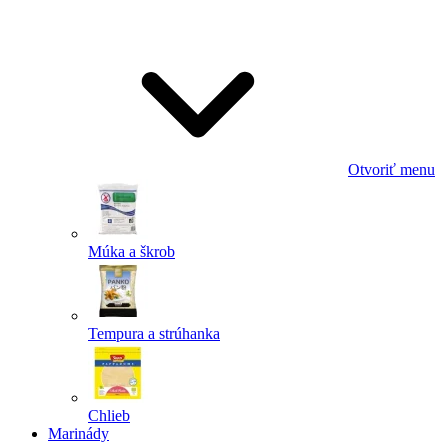
Odoslať
Powered by chaterimo
Otvoriť menu
Múka a škrob
Tempura a strúhanka
Chlieb
Marinády