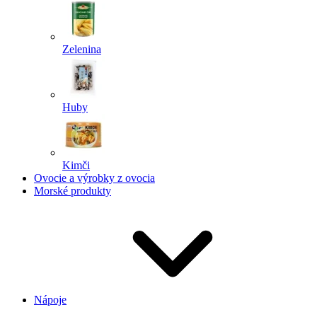
Zelenina
Huby
Kimči
Ovocie a výrobky z ovocia
Morské produkty
Nápoje