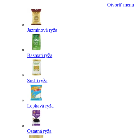
Otvoriť menu
Jazmínová ryža
Basmati ryža
Sushi ryža
Lepkavá ryža
Ostatná ryža