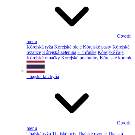
Otvoriť
menu
Kórejská ryža
Kórejské oleje
Kórejské pasty
Kórejské
rezance
Kórejská zelenina
+ 4 ďalšie
Kórejské čaje
Kórejské omáčky
Kórejské pochutiny
Kórejské korenie
Thajská kuchyňa
Otvoriť
menu
Thajská ryža
Thajské octy
Thajské ovocie
Thajská