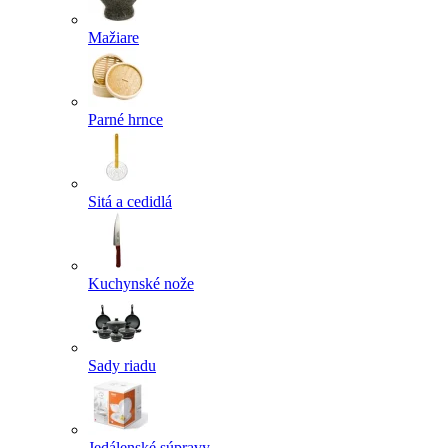
Mažiare
Parné hrnce
Sitá a cedidlá
Kuchynské nože
Sady riadu
Jedálenské súpravy