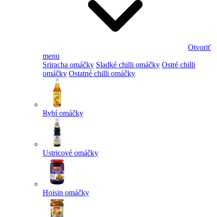
Otvoriť
menu
Sriracha omáčky
Sladké chilli omáčky
Ostré chilli
omáčky
Ostatné chilli omáčky
Rybí omáčky
Ustricové omáčky
Hoisin omáčky