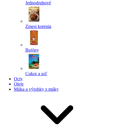
Jednodruhové
Zmesi korenia
Bujóny
Cukor a soľ
Octy
Oleje
Múka a výrobky z múky