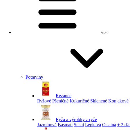
viac
Potraviny
Rezance
Ryžové
Pšeničné
Kukuričné
Sklenené
Konjakové
Ryža a výrobky z ryže
Jazmínová
Basmati
Sushi
Lepkavá
Ostatná
+ 2 ďa