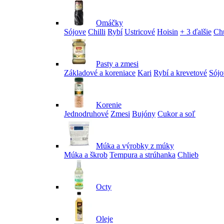
Omáčky
Sójove
Chilli
Rybí
Ustricové
Hoisin
+ 3 ďalšie
Ch
Pasty a zmesi
Základové a koreniace
Kari
Rybí a krevetové
Sójo
Korenie
Jednodruhové
Zmesi
Bujóny
Cukor a soľ
Múka a výrobky z múky
Múka a škrob
Tempura a strúhanka
Chlieb
Octy
Oleje