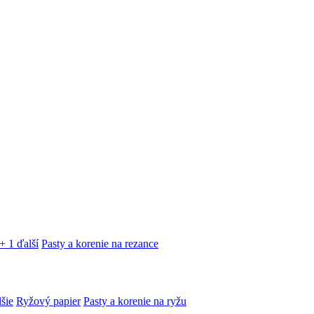
+ 1 ďalší
Pasty a korenie na rezance
lšie
Ryžový papier
Pasty a korenie na ryžu