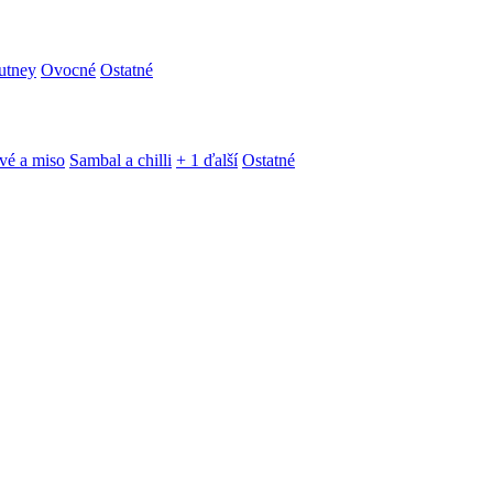
utney
Ovocné
Ostatné
vé a miso
Sambal a chilli
+ 1 ďalší
Ostatné