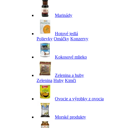
Marinády
Hotové jedlá
Polievky
Omáčky
Konzervy
Kokosové mlieko
Zelenina a huby
Zelenina
Huby
Kimči
Ovocie a výrobky z ovocia
Morské produkty