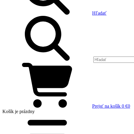
Hľadať
Prejsť na košík
0 €
0
Košík
je prázdny