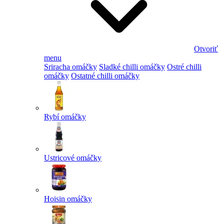
Otvoriť
menu
Sriracha omáčky
Sladké chilli omáčky
Ostré chilli
omáčky
Ostatné chilli omáčky
Rybí omáčky
Ustricové omáčky
Hoisin omáčky