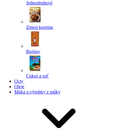
Jednodruhové
Zmesi korenia
Bujóny
Cukor a soľ
Octy
Oleje
Múka a výrobky z múky