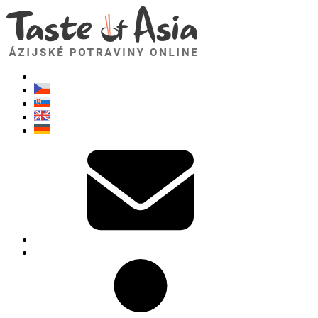
TasteOfAsia.sk
Neváhajte sa opýtať. Som tu pre vás!