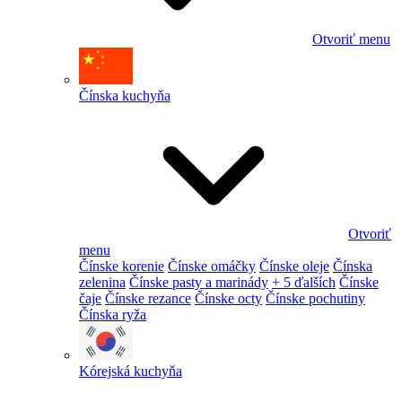
Otvoriť menu
Čínska kuchyňa
Otvoriť
menu
Čínske korenie
Čínske omáčky
Čínske oleje
Čínska
zelenina
Čínske pasty a marinády
+ 5 ďalších
Čínske
čaje
Čínske rezance
Čínske octy
Čínske pochutiny
Čínska ryža
Kórejská kuchyňa