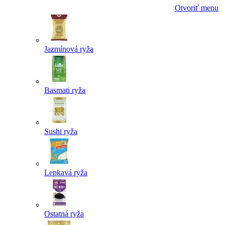
Otvoriť menu
Jazmínová ryža
Basmati ryža
Sushi ryža
Lepkavá ryža
Ostatná ryža