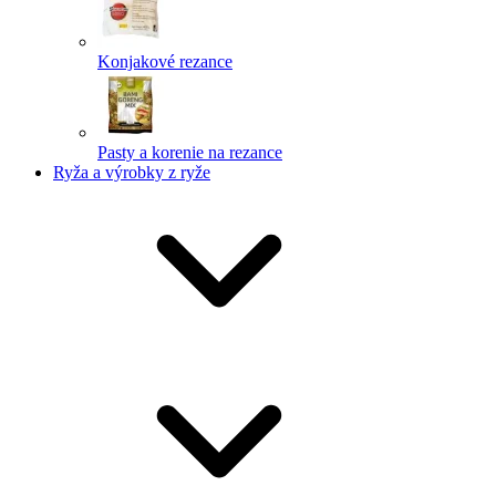
Konjakové rezance
Pasty a korenie na rezance
Ryža a výrobky z ryže