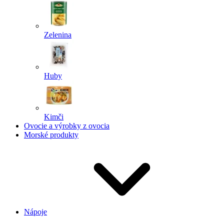
Zelenina
Huby
Kimči
Ovocie a výrobky z ovocia
Morské produkty
Nápoje