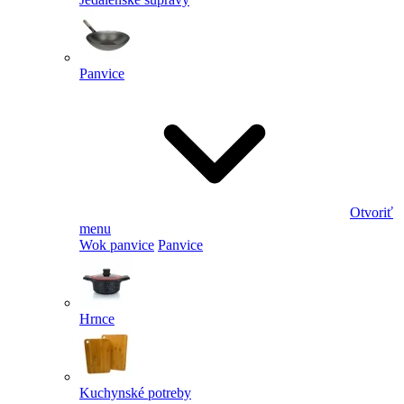
Panvice
Otvoriť
menu
Wok panvice
Panvice
Hrnce
Kuchynské potreby