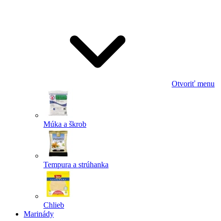
Odoslať
Powered by chaterimo
Otvoriť menu
Múka a škrob
Tempura a strúhanka
Chlieb
Marinády