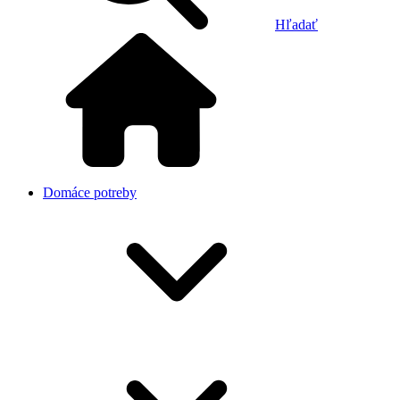
Hľadať
Domáce potreby