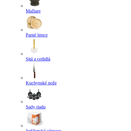
Mažiare
Parné hrnce
Sitá a cedidlá
Kuchynské nože
Sady riadu
Jedálenské súpravy