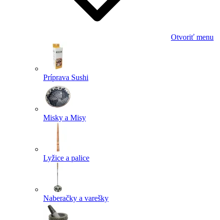
Otvoriť menu
Príprava Sushi
Misky a Misy
Lyžice a palice
Naberačky a varešky