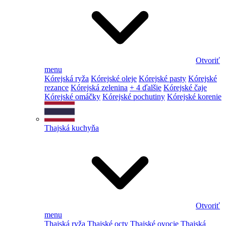
Otvoriť
menu
Kórejská ryža
Kórejské oleje
Kórejské pasty
Kórejské
rezance
Kórejská zelenina
+ 4 ďalšie
Kórejské čaje
Kórejské omáčky
Kórejské pochutiny
Kórejské korenie
Thajská kuchyňa
Otvoriť
menu
Thajská ryža
Thajské octy
Thajské ovocie
Thajská