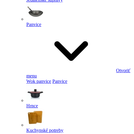
Panvice
Otvoriť
menu
Wok panvice
Panvice
Hrnce
Kuchynské potreby