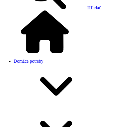
Hľadať
Domáce potreby