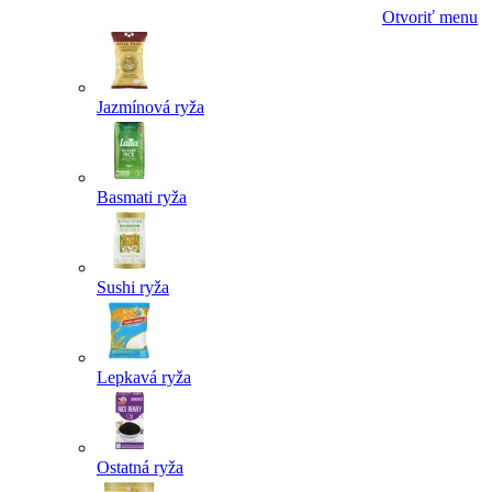
Otvoriť menu
Jazmínová ryža
Basmati ryža
Sushi ryža
Lepkavá ryža
Ostatná ryža