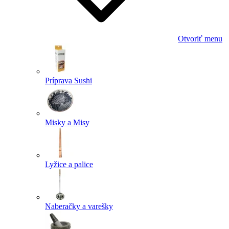
Otvoriť menu
Príprava Sushi
Misky a Misy
Lyžice a palice
Naberačky a varešky