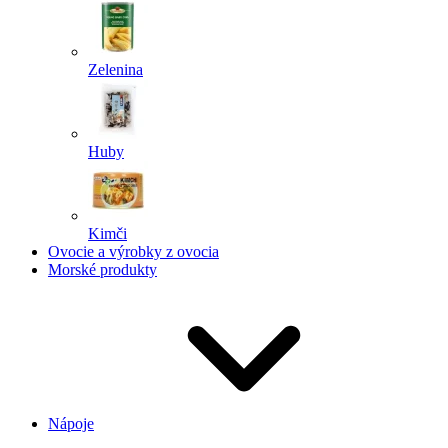
Zelenina
Huby
Kimči
Ovocie a výrobky z ovocia
Morské produkty
Nápoje