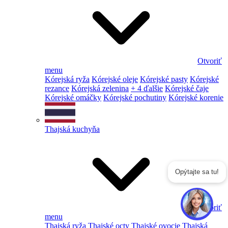
Otvoriť
menu
Kórejská ryža
Kórejské oleje
Kórejské pasty
Kórejské
rezance
Kórejská zelenina
+ 4 ďalšie
Kórejské čaje
Kórejské omáčky
Kórejské pochutiny
Kórejské korenie
Thajská kuchyňa
Opýtajte sa tu!
Otvoriť
menu
Thajská ryža
Thajské octy
Thajské ovocie
Thajská