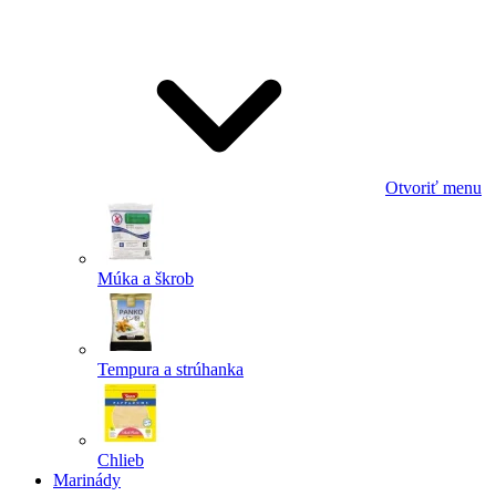
Odoslať
Powered by chaterimo
Otvoriť menu
Múka a škrob
Tempura a strúhanka
Chlieb
Marinády