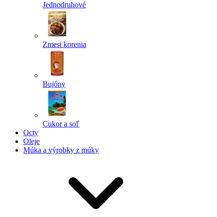
Jednodruhové
Zmesi korenia
Bujóny
Cukor a soľ
Octy
Oleje
Múka a výrobky z múky