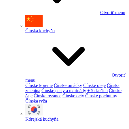
Otvoriť menu
Čínska kuchyňa
Otvoriť
menu
Čínske korenie
Čínske omáčky
Čínske oleje
Čínska
zelenina
Čínske pasty a marinády
+ 5 ďalších
Čínske
čaje
Čínske rezance
Čínske octy
Čínske pochutiny
Čínska ryža
Kórejská kuchyňa