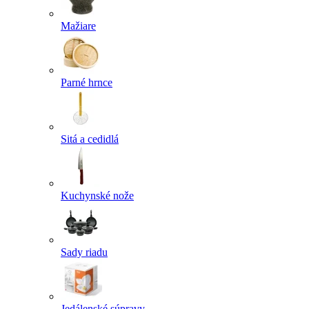
Mažiare
Parné hrnce
Sitá a cedidlá
Kuchynské nože
Sady riadu
Jedálenské súpravy