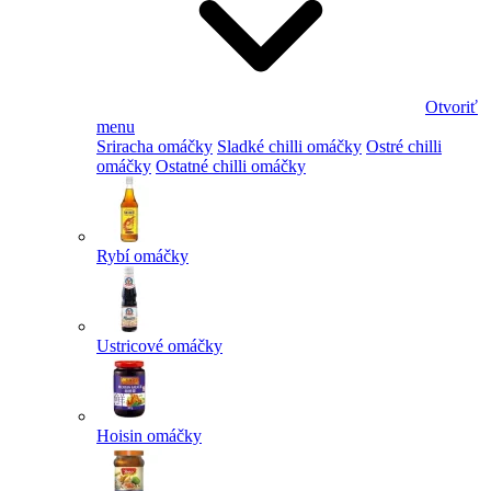
Otvoriť
menu
Sriracha omáčky
Sladké chilli omáčky
Ostré chilli
omáčky
Ostatné chilli omáčky
Rybí omáčky
Ustricové omáčky
Hoisin omáčky