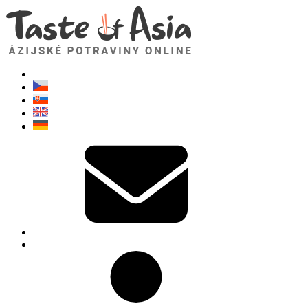
TasteOfAsia.sk
Neváhajte sa opýtať. Som tu pre vás!