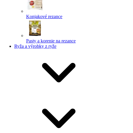
Konjakové rezance
Pasty a korenie na rezance
Ryža a výrobky z ryže