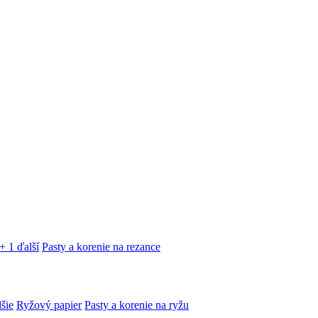
+ 1 ďalší
Pasty a korenie na rezance
lšie
Ryžový papier
Pasty a korenie na ryžu