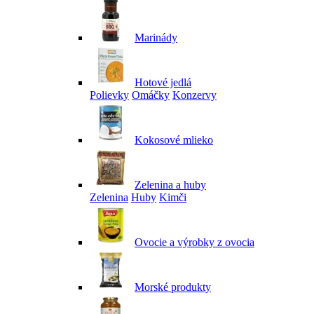
Marinády
Hotové jedlá
Polievky
Omáčky
Konzervy
Kokosové mlieko
Zelenina a huby
Zelenina
Huby
Kimči
Ovocie a výrobky z ovocia
Morské produkty