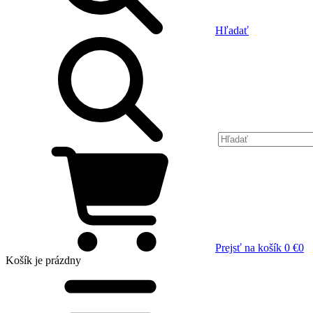
Hľadať
Prejsť na košík
0 €
0
Košík
je prázdny