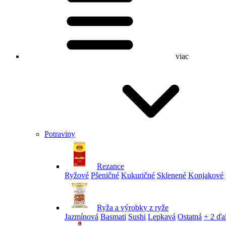
viac
Potraviny
Rezance
Ryžové
Pšeničné
Kukuričné
Sklenené
Konjakové
Ryža a výrobky z ryže
Jazmínová
Basmati
Sushi
Lepkavá
Ostatná
+ 2 ďa