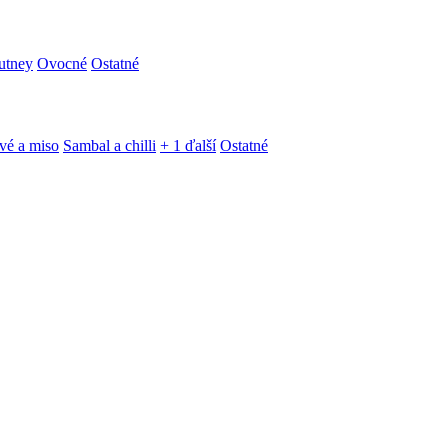
utney
Ovocné
Ostatné
vé a miso
Sambal a chilli
+ 1 ďalší
Ostatné