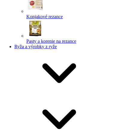
Konjakové rezance
Pasty a korenie na rezance
Ryža a výrobky z ryže