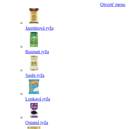
Otvoriť menu
Jazmínová ryža
Basmati ryža
Sushi ryža
Lepkavá ryža
Ostatná ryža