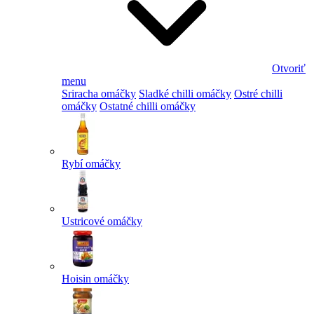
Otvoriť
menu
Sriracha omáčky
Sladké chilli omáčky
Ostré chilli
omáčky
Ostatné chilli omáčky
Rybí omáčky
Ustricové omáčky
Hoisin omáčky