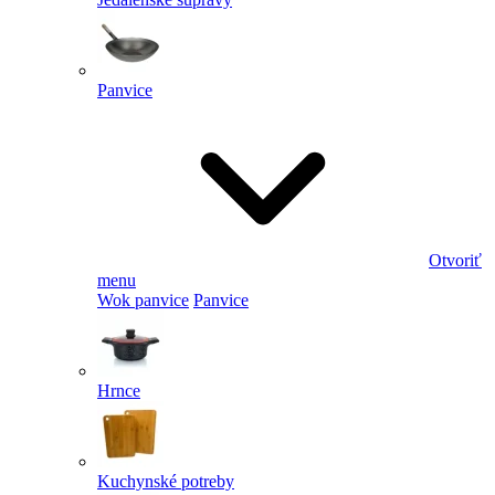
Panvice
Otvoriť
menu
Wok panvice
Panvice
Hrnce
Kuchynské potreby