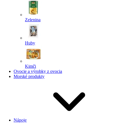
Zelenina
Huby
Kimči
Ovocie a výrobky z ovocia
Morské produkty
Nápoje