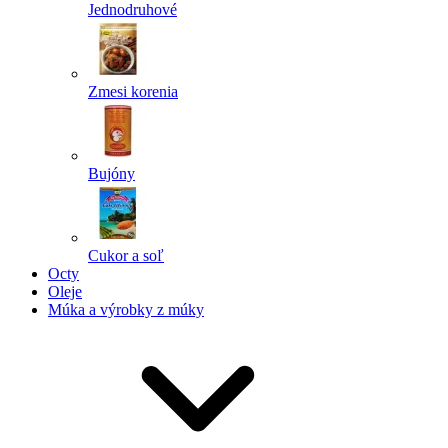
Jednodruhové
Zmesi korenia
Bujóny
Cukor a soľ
Octy
Oleje
Múka a výrobky z múky