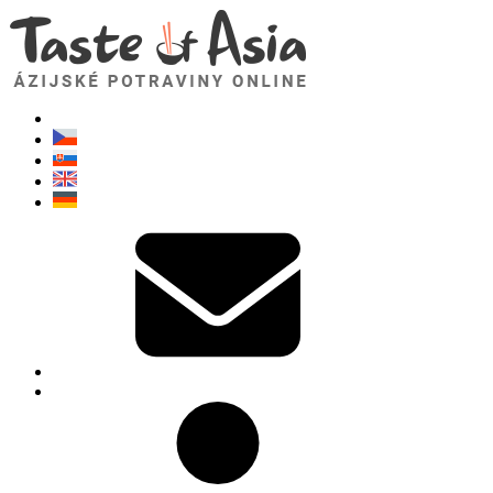
TasteOfAsia.sk
Neváhajte sa opýtať. Som tu pre vás!