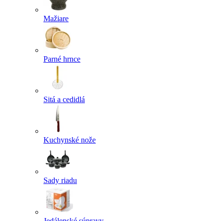
Mažiare
Parné hrnce
Sitá a cedidlá
Kuchynské nože
Sady riadu
Jedálenské súpravy