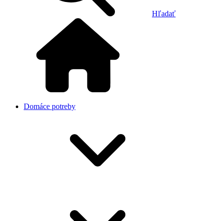
Hľadať
Domáce potreby