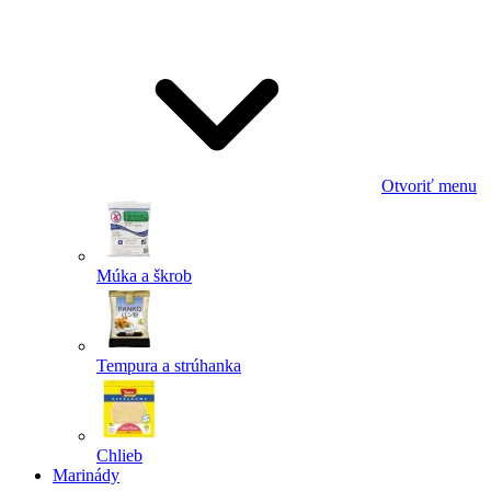
Odoslať
Powered by chaterimo
Otvoriť menu
Múka a škrob
Tempura a strúhanka
Chlieb
Marinády