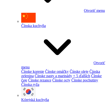
Otvoriť menu
Čínska kuchyňa
Otvoriť
menu
Čínske korenie
Čínske omáčky
Čínske oleje
Čínska
zelenina
Čínske pasty a marinády
+ 5 ďalších
Čínske
čaje
Čínske rezance
Čínske octy
Čínske pochutiny
Čínska ryža
Kórejská kuchyňa