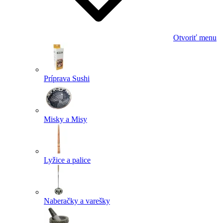
Otvoriť menu
Príprava Sushi
Misky a Misy
Lyžice a palice
Naberačky a varešky