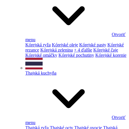
Otvoriť
menu
Kórejská ryža
Kórejské oleje
Kórejské pasty
Kórejské
rezance
Kórejská zelenina
+ 4 ďalšie
Kórejské čaje
Kórejské omáčky
Kórejské pochutiny
Kórejské korenie
Thajská kuchyňa
Otvoriť
menu
Thajská ryža
Thajské octy
Thajské ovocie
Thajská