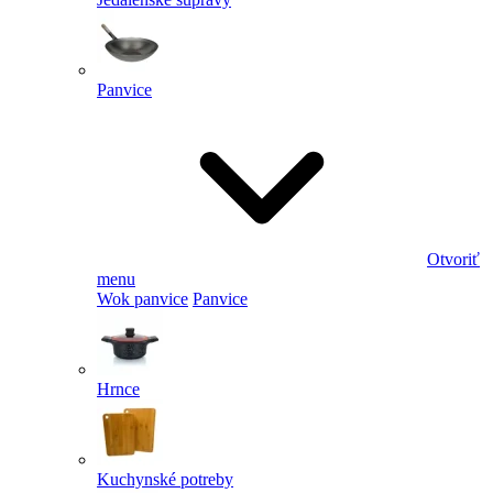
Panvice
Otvoriť
menu
Wok panvice
Panvice
Hrnce
Kuchynské potreby