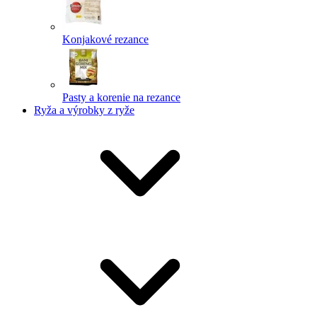
Konjakové rezance
Pasty a korenie na rezance
Ryža a výrobky z ryže