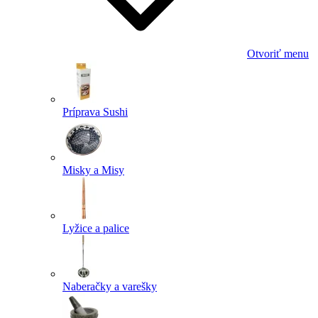
Otvoriť menu
Príprava Sushi
Misky a Misy
Lyžice a palice
Naberačky a varešky