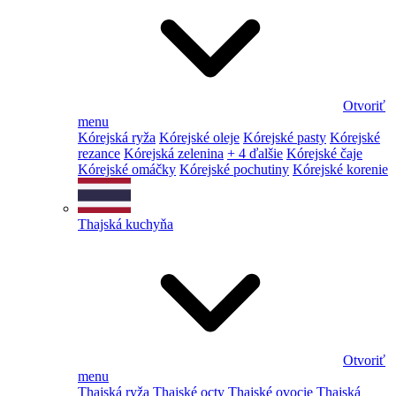
Otvoriť
menu
Kórejská ryža
Kórejské oleje
Kórejské pasty
Kórejské
rezance
Kórejská zelenina
+ 4 ďalšie
Kórejské čaje
Kórejské omáčky
Kórejské pochutiny
Kórejské korenie
Thajská kuchyňa
Otvoriť
menu
Thajská ryža
Thajské octy
Thajské ovocie
Thajská