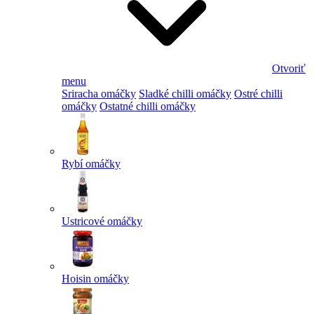
Otvoriť
menu
Sriracha omáčky
Sladké chilli omáčky
Ostré chilli
omáčky
Ostatné chilli omáčky
Rybí omáčky
Ustricové omáčky
Hoisin omáčky