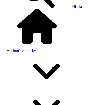
Hľadať
Domáce potreby