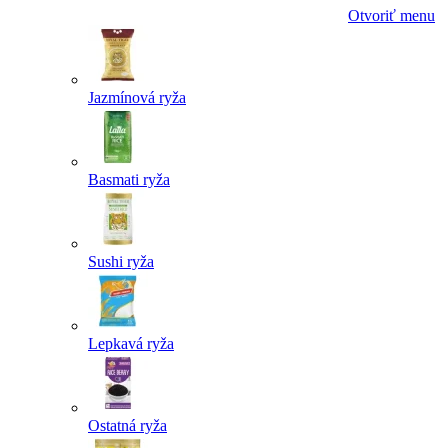
Otvoriť menu
Jazmínová ryža
Basmati ryža
Sushi ryža
Lepkavá ryža
Ostatná ryža