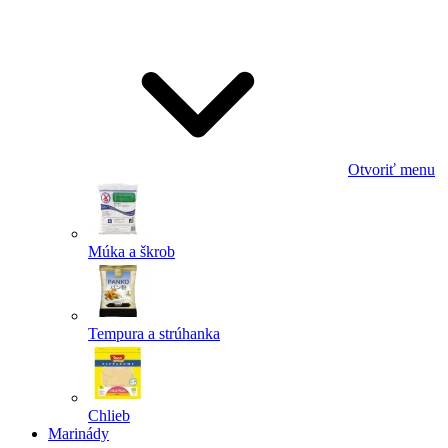
Odoslať
Powered by chaterimo
Otvoriť menu
Múka a škrob
Tempura a strúhanka
Chlieb
Marinády