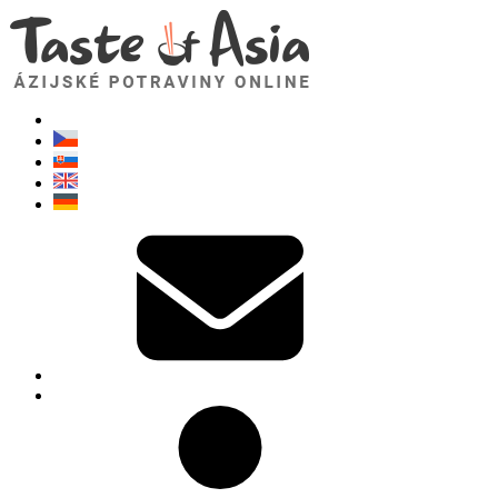
TasteOfAsia.sk
Neváhajte sa opýtať. Som tu pre vás!