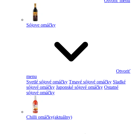
Otvoriť menu
Sójove omáčky
Otvoriť
menu
Svetlé sójové omáčky
Tmavé sójové omáčky
Sladké
sójové omáčky
Japonské sójové omáčky
Ostatné
sójové omáčky
Chilli omáčky
(aktuálny)