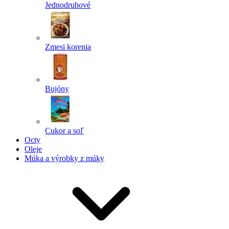
Jednodruhové
Zmesi korenia
Bujóny
Cukor a soľ
Octy
Oleje
Múka a výrobky z múky