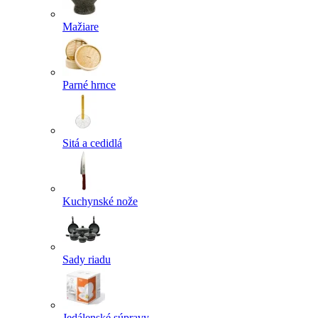
Mažiare
Parné hrnce
Sitá a cedidlá
Kuchynské nože
Sady riadu
Jedálenské súpravy