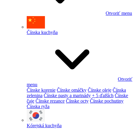
Otvoriť menu
Čínska kuchyňa
Otvoriť
menu
Čínske korenie
Čínske omáčky
Čínske oleje
Čínska
zelenina
Čínske pasty a marinády
+ 5 ďalších
Čínske
čaje
Čínske rezance
Čínske octy
Čínske pochutiny
Čínska ryža
Kórejská kuchyňa