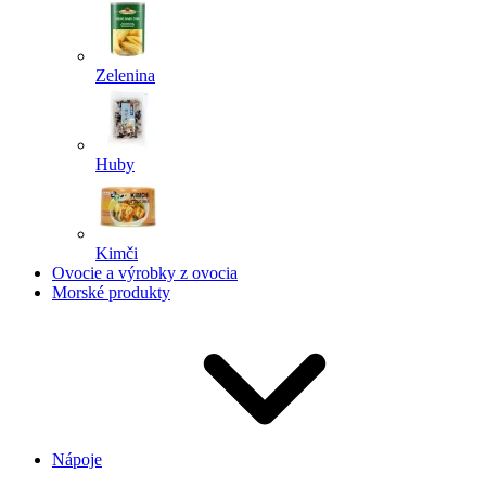
Zelenina
Huby
Kimči
Ovocie a výrobky z ovocia
Morské produkty
Nápoje