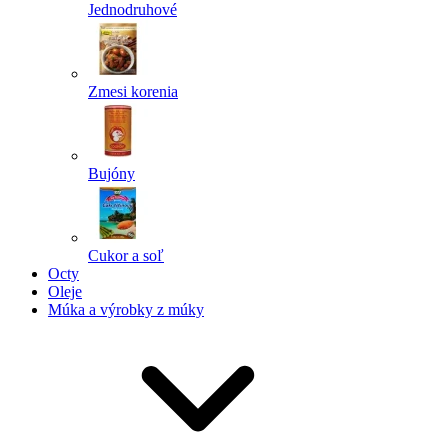
Jednodruhové
Zmesi korenia
Bujóny
Cukor a soľ
Octy
Oleje
Múka a výrobky z múky