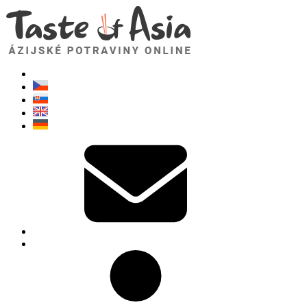
TasteOfAsia.sk
Neváhajte sa opýtať. Som tu pre vás!