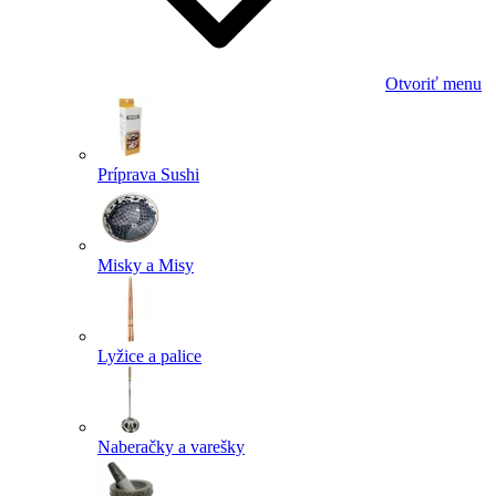
Otvoriť menu
Príprava Sushi
Misky a Misy
Lyžice a palice
Naberačky a varešky