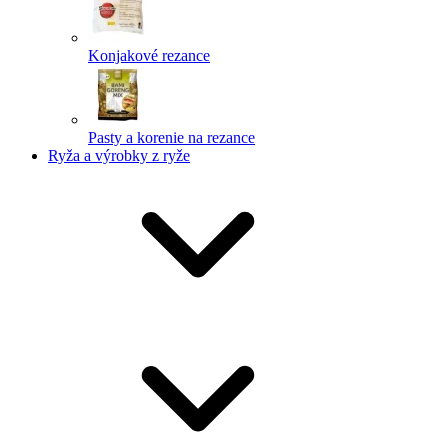
Konjakové rezance
Pasty a korenie na rezance
Ryža a výrobky z ryže