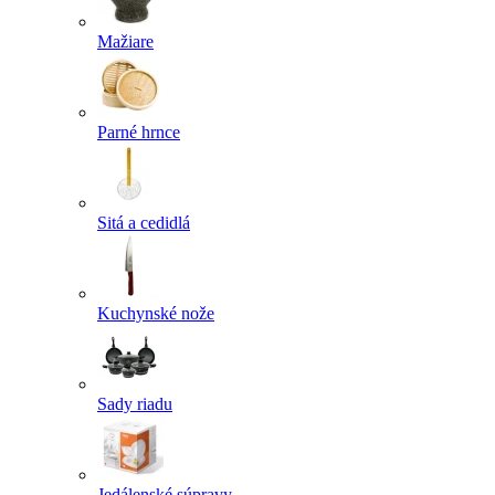
Mažiare
Parné hrnce
Sitá a cedidlá
Kuchynské nože
Sady riadu
Jedálenské súpravy