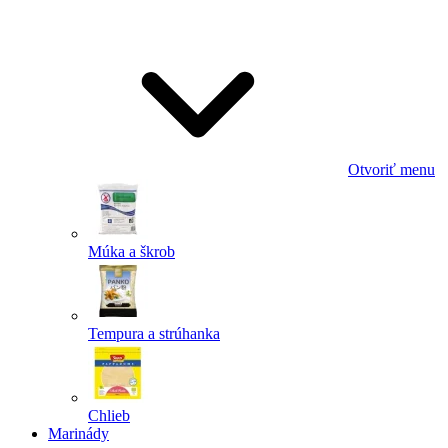
Odoslať
Powered by chaterimo
Otvoriť menu
Múka a škrob
Tempura a strúhanka
Chlieb
Marinády