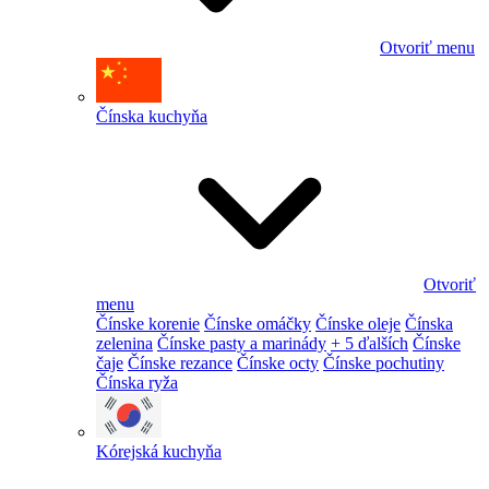
Otvoriť menu
Čínska kuchyňa
Otvoriť
menu
Čínske korenie
Čínske omáčky
Čínske oleje
Čínska
zelenina
Čínske pasty a marinády
+ 5 ďalších
Čínske
čaje
Čínske rezance
Čínske octy
Čínske pochutiny
Čínska ryža
Kórejská kuchyňa