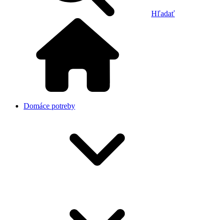
Hľadať
Domáce potreby