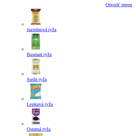
Otvoriť menu
Jazmínová ryža
Basmati ryža
Sushi ryža
Lepkavá ryža
Ostatná ryža