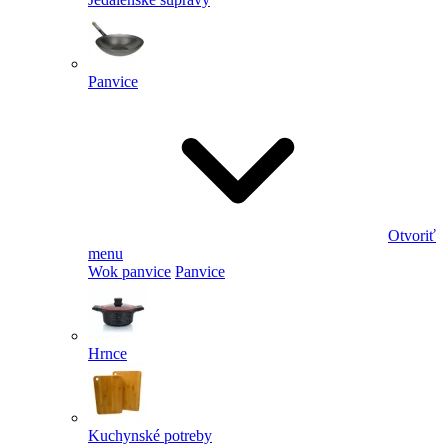
Panvice
Otvoriť
menu
Wok panvice
Panvice
Hrnce
Kuchynské potreby