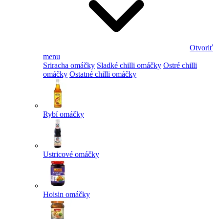
Otvoriť
menu
Sriracha omáčky
Sladké chilli omáčky
Ostré chilli
omáčky
Ostatné chilli omáčky
Rybí omáčky
Ustricové omáčky
Hoisin omáčky