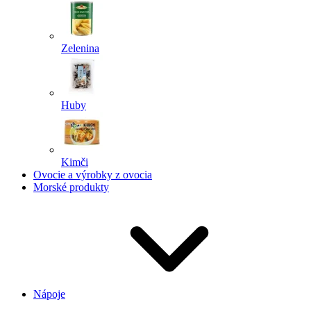
Zelenina
Huby
Kimči
Ovocie a výrobky z ovocia
Morské produkty
Nápoje