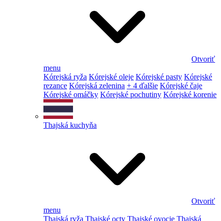
Otvoriť
menu
Kórejská ryža
Kórejské oleje
Kórejské pasty
Kórejské
rezance
Kórejská zelenina
+ 4 ďalšie
Kórejské čaje
Kórejské omáčky
Kórejské pochutiny
Kórejské korenie
Thajská kuchyňa
Otvoriť
menu
Thajská ryža
Thajské octy
Thajské ovocie
Thajská