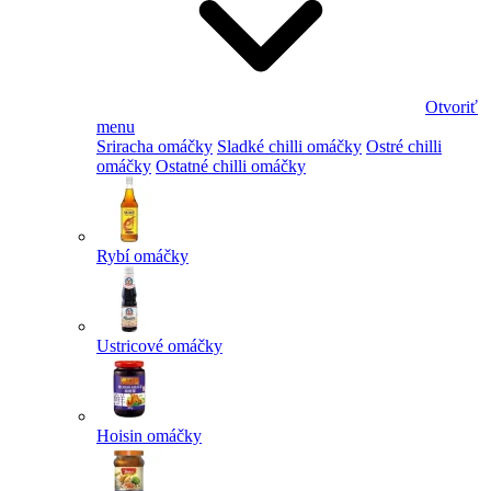
Otvoriť
menu
Sriracha omáčky
Sladké chilli omáčky
Ostré chilli
omáčky
Ostatné chilli omáčky
Rybí omáčky
Ustricové omáčky
Hoisin omáčky