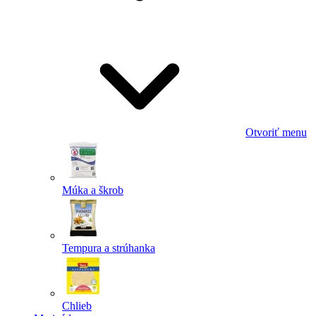
Odoslať
Powered by chaterimo
Otvoriť menu
Múka a škrob
Tempura a strúhanka
Chlieb