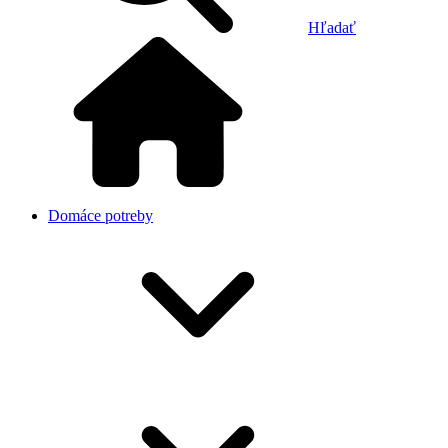
Hľadať
Domáce potreby