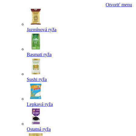
Otvoriť menu
Jazmínová ryža
Basmati ryža
Sushi ryža
Lepkavá ryža
Ostatná ryža