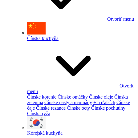
Otvoriť menu
Čínska kuchyňa
Otvoriť
menu
Čínske korenie
Čínske omáčky
Čínske oleje
Čínska
zelenina
Čínske pasty a marinády
+ 5 ďalších
Čínske
čaje
Čínske rezance
Čínske octy
Čínske pochutiny
Čínska ryža
Kórejská kuchyňa