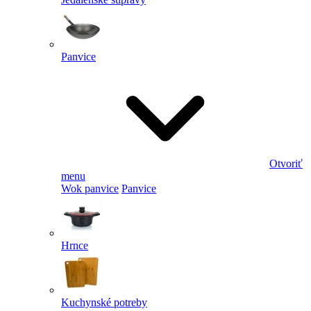
Panvice
Otvoriť
menu
Wok panvice
Panvice
Hrnce
Kuchynské potreby