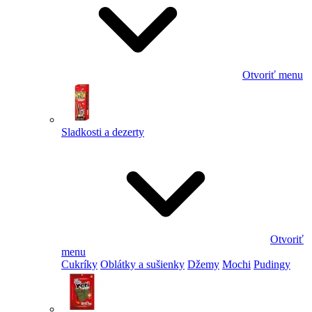
Otvoriť menu
Sladkosti a dezerty
Otvoriť
menu
Cukríky
Oblátky a sušienky
Džemy
Mochi
Pudingy