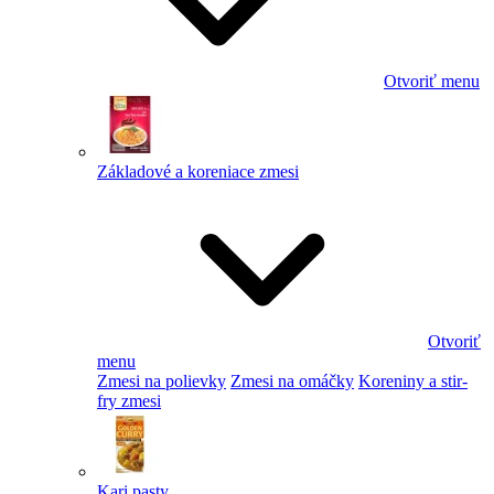
Otvoriť menu
Základové a koreniace zmesi
Otvoriť
menu
Zmesi na polievky
Zmesi na omáčky
Koreniny a stir-
fry zmesi
Kari pasty