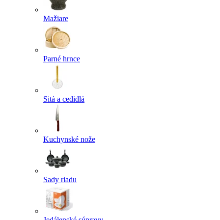
Mažiare
Parné hrnce
Sitá a cedidlá
Kuchynské nože
Sady riadu
Jedálenské súpravy