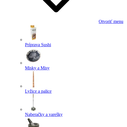
Otvoriť menu
Príprava Sushi
Misky a Misy
Lyžice a palice
Naberačky a varešky