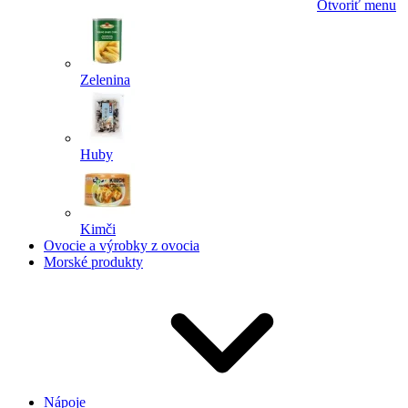
Otvoriť menu
Zelenina
Huby
Kimči
Ovocie a výrobky z ovocia
Morské produkty
Nápoje