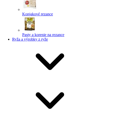
Konjakové rezance
Pasty a korenie na rezance
Ryža a výrobky z ryže