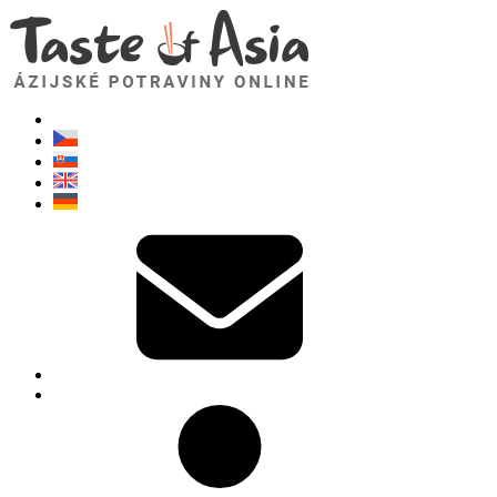
TasteOfAsia.sk
Neváhajte sa opýtať. Som tu pre vás!