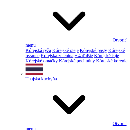
Otvoriť
menu
Kórejská ryža
Kórejské oleje
Kórejské pasty
Kórejské
rezance
Kórejská zelenina
+ 4 ďalšie
Kórejské čaje
Kórejské omáčky
Kórejské pochutiny
Kórejské korenie
Thajská kuchyňa
Otvoriť
menu