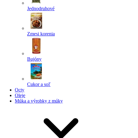
Jednodruhové
Zmesi korenia
Bujóny
Cukor a soľ
Octy
Oleje
Múka a výrobky z múky