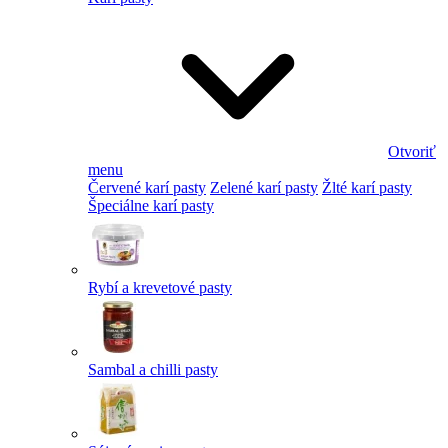
Otvoriť
menu
Červené karí pasty
Zelené karí pasty
Žlté karí pasty
Špeciálne karí pasty
Rybí a krevetové pasty
Sambal a chilli pasty