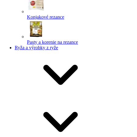
Konjakové rezance
Pasty a korenie na rezance
Ryža a výrobky z ryže