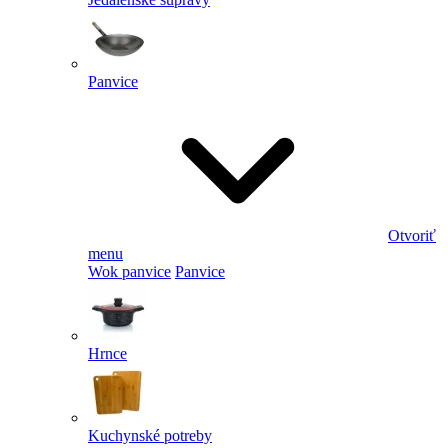
Panvice
Otvoriť
menu
Wok panvice
Panvice
Hrnce
Kuchynské potreby