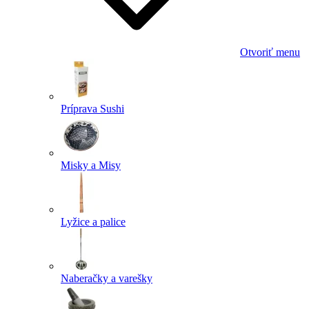
Otvoriť menu
Príprava Sushi
Misky a Misy
Lyžice a palice
Naberačky a varešky