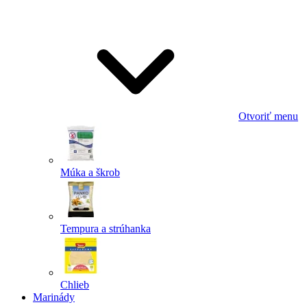
Odoslať
Powered by chaterimo
Otvoriť menu
Múka a škrob
Tempura a strúhanka
Chlieb
Marinády