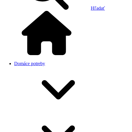
Hľadať
Domáce potreby