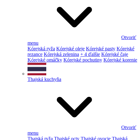
Otvoriť
menu
Kórejská ryža
Kórejské oleje
Kórejské pasty
Kórejské
rezance
Kórejská zelenina
+ 4 ďalšie
Kórejské čaje
Kórejské omáčky
Kórejské pochutiny
Kórejské korenie
Thajská kuchyňa
Otvoriť
menu
Thajská ryža
Thajské octy
Thajské ovocie
Thajská