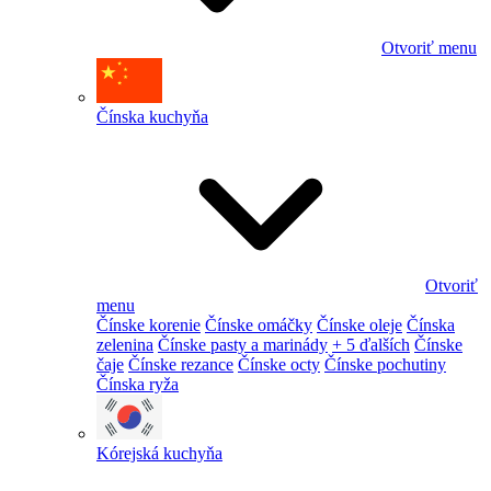
Otvoriť menu
Čínska kuchyňa
Otvoriť
menu
Čínske korenie
Čínske omáčky
Čínske oleje
Čínska
zelenina
Čínske pasty a marinády
+ 5 ďalších
Čínske
čaje
Čínske rezance
Čínske octy
Čínske pochutiny
Čínska ryža
Kórejská kuchyňa