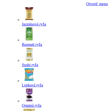
Otvoriť menu
Jazmínová ryža
Basmati ryža
Sushi ryža
Lepkavá ryža
Ostatná ryža