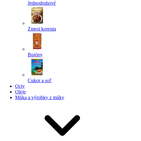
Jednodruhové
Zmesi korenia
Bujóny
Cukor a soľ
Octy
Oleje
Múka a výrobky z múky