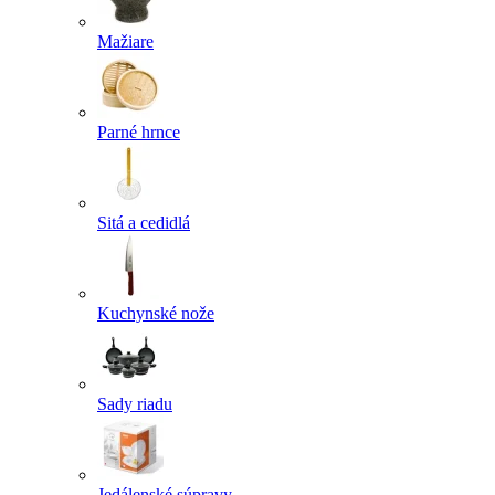
Mažiare
Parné hrnce
Sitá a cedidlá
Kuchynské nože
Sady riadu
Jedálenské súpravy