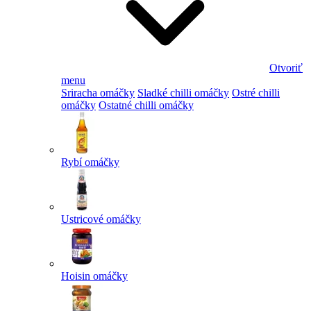
Otvoriť
menu
Sriracha omáčky
Sladké chilli omáčky
Ostré chilli
omáčky
Ostatné chilli omáčky
Rybí omáčky
Ustricové omáčky
Hoisin omáčky