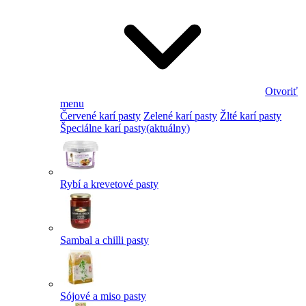
Otvoriť
menu
Červené karí pasty
Zelené karí pasty
Žlté karí pasty
Špeciálne karí pasty
(aktuálny)
Rybí a krevetové pasty
Sambal a chilli pasty
Sójové a miso pasty