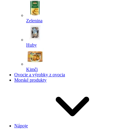
Zelenina
Huby
Kimči
Ovocie a výrobky z ovocia
Morské produkty
Nápoje