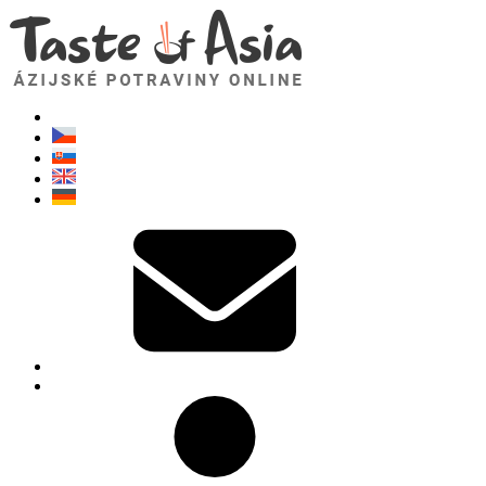
TasteOfAsia.sk
Neváhajte sa opýtať. Som tu pre vás!