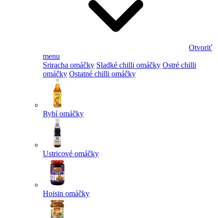
Otvoriť
menu
Sriracha omáčky
Sladké chilli omáčky
Ostré chilli
omáčky
Ostatné chilli omáčky
Rybí omáčky
Ustricové omáčky
Hoisin omáčky