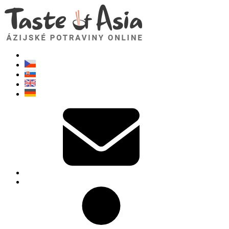
TasteOfAsia.sk
Neváhajte sa opýtať. Som tu pre vás!