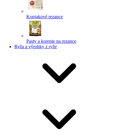
Konjakové rezance
Pasty a korenie na rezance
Ryža a výrobky z ryže