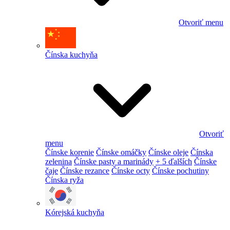
Otvoriť menu
Čínska kuchyňa
Otvoriť
menu
Čínske korenie
Čínske omáčky
Čínske oleje
Čínska
zelenina
Čínske pasty a marinády
+ 5 ďalších
Čínske
čaje
Čínske rezance
Čínske octy
Čínske pochutiny
Čínska ryža
Kórejská kuchyňa