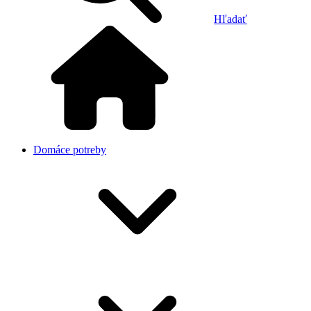
Hľadať
Domáce potreby