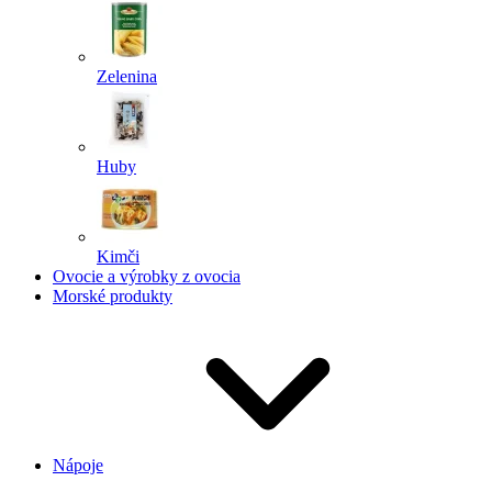
Zelenina
Huby
Kimči
Ovocie a výrobky z ovocia
Morské produkty
Nápoje