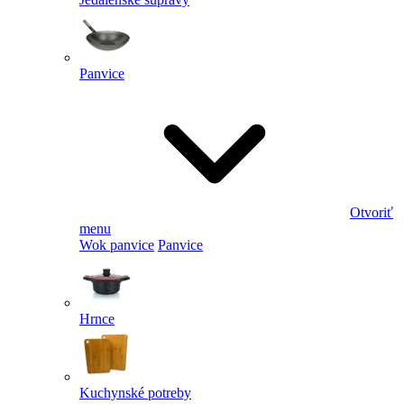
Panvice
Otvoriť
menu
Wok panvice
Panvice
Hrnce
Kuchynské potreby