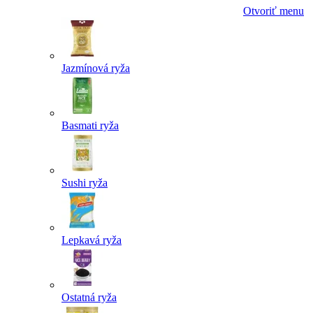
Otvoriť menu
Jazmínová ryža
Basmati ryža
Sushi ryža
Lepkavá ryža
Ostatná ryža