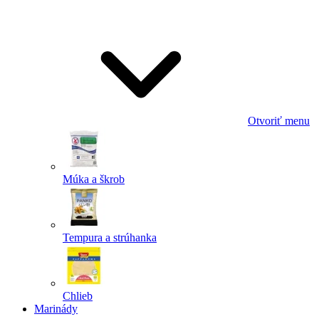
Odoslať
Powered by chaterimo
Otvoriť menu
Múka a škrob
Tempura a strúhanka
Chlieb
Marinády