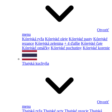
Otvoriť
menu
Kórejská ryža
Kórejské oleje
Kórejské pasty
Kórejské
rezance
Kórejská zelenina
+ 4 ďalšie
Kórejské čaje
Kórejské omáčky
Kórejské pochutiny
Kórejské korenie
Thajská kuchyňa
Otvoriť
menu
Thajská ryža
Thajské octy
Thajské ovocie
Thajská