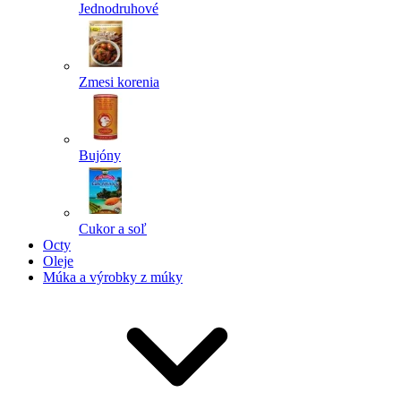
Jednodruhové
Zmesi korenia
Bujóny
Cukor a soľ
Octy
Oleje
Múka a výrobky z múky