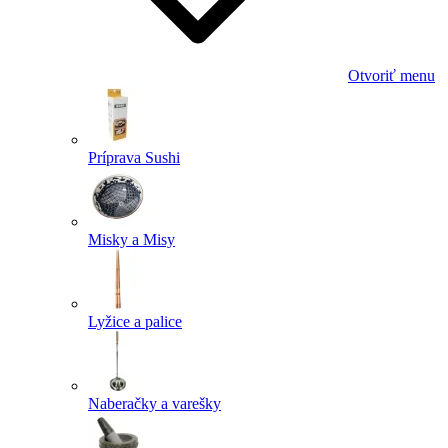
Otvoriť menu
Príprava Sushi
Misky a Misy
Lyžice a palice
Naberačky a varešky