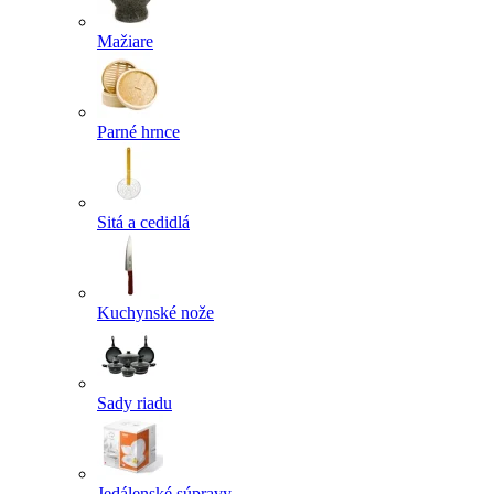
Mažiare
Parné hrnce
Sitá a cedidlá
Kuchynské nože
Sady riadu
Jedálenské súpravy