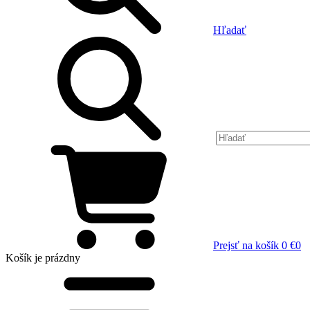
Hľadať
Prejsť na košík
0 €
0
Košík
je prázdny