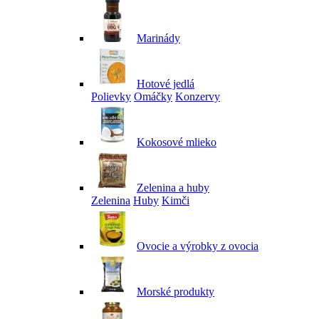
Marinády
Hotové jedlá
Polievky
Omáčky
Konzervy
Kokosové mlieko
Zelenina a huby
Zelenina
Huby
Kimči
Ovocie a výrobky z ovocia
Morské produkty