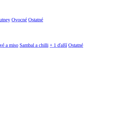
utney
Ovocné
Ostatné
vé a miso
Sambal a chilli
+ 1 ďalší
Ostatné