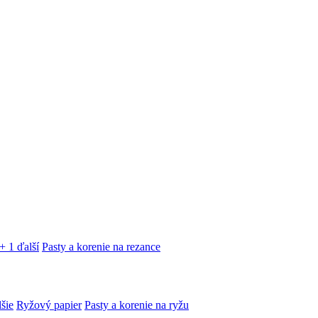
+ 1 ďalší
Pasty a korenie na rezance
lšie
Ryžový papier
Pasty a korenie na ryžu