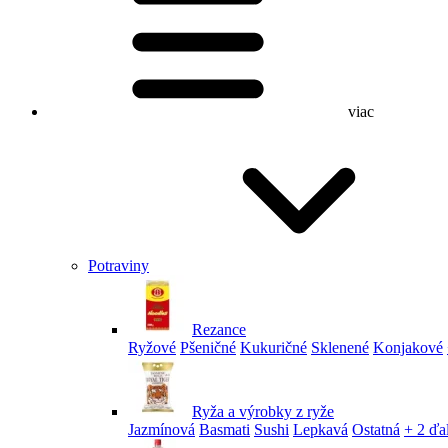
viac
Potraviny
Rezance
Ryžové
Pšeničné
Kukuričné
Sklenené
Konjakové
Ryža a výrobky z ryže
Jazmínová
Basmati
Sushi
Lepkavá
Ostatná
+ 2 ďa