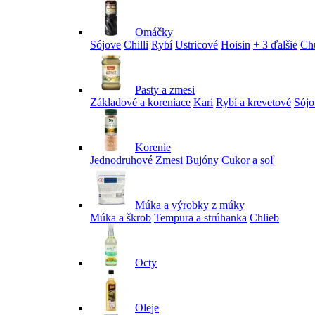
Omáčky
Sójove
Chilli
Rybí
Ustricové
Hoisin
+ 3 ďalšie
Ch
Pasty a zmesi
Základové a koreniace
Kari
Rybí a krevetové
Sójo
Korenie
Jednodruhové
Zmesi
Bujóny
Cukor a soľ
Múka a výrobky z múky
Múka a škrob
Tempura a strúhanka
Chlieb
Octy
Oleje