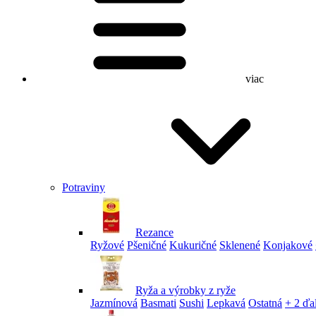
viac
Potraviny
Rezance
Ryžové
Pšeničné
Kukuričné
Sklenené
Konjakové
Ryža a výrobky z ryže
Jazmínová
Basmati
Sushi
Lepkavá
Ostatná
+ 2 ďa