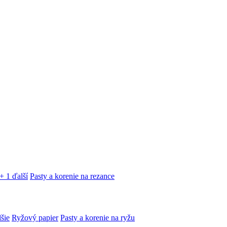
+ 1 ďalší
Pasty a korenie na rezance
lšie
Ryžový papier
Pasty a korenie na ryžu