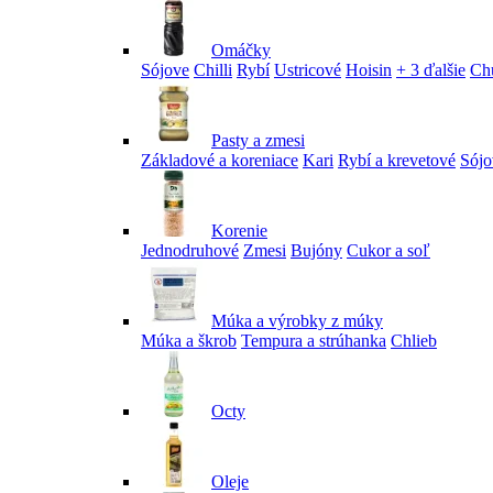
Omáčky
Sójove
Chilli
Rybí
Ustricové
Hoisin
+ 3 ďalšie
Ch
Pasty a zmesi
Základové a koreniace
Kari
Rybí a krevetové
Sójo
Korenie
Jednodruhové
Zmesi
Bujóny
Cukor a soľ
Múka a výrobky z múky
Múka a škrob
Tempura a strúhanka
Chlieb
Octy
Oleje