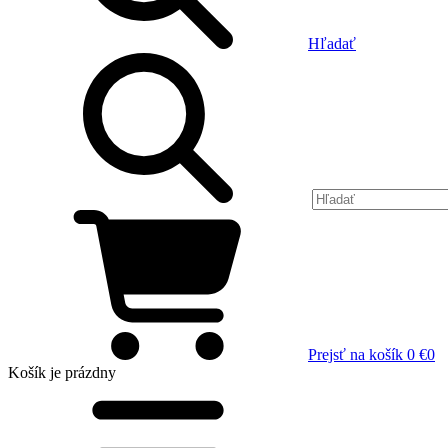
Hľadať
Prejsť na košík
0 €
0
Košík
je prázdny