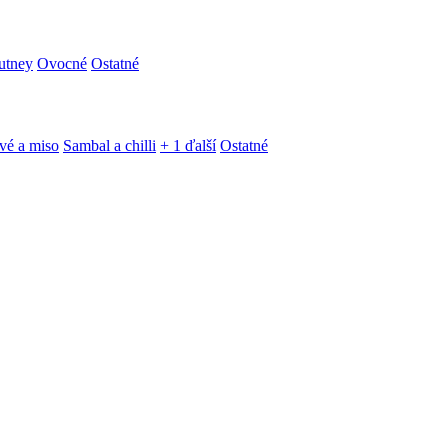
utney
Ovocné
Ostatné
vé a miso
Sambal a chilli
+ 1 ďalší
Ostatné