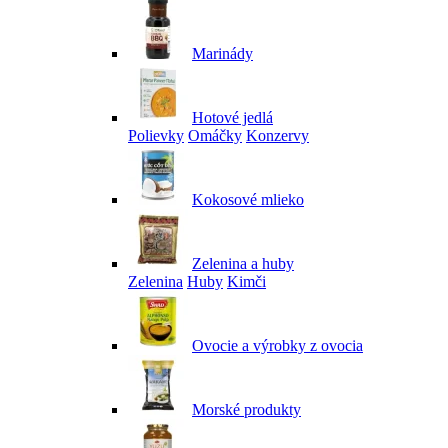
Marinády
Hotové jedlá
Polievky
Omáčky
Konzervy
Kokosové mlieko
Zelenina a huby
Zelenina
Huby
Kimči
Ovocie a výrobky z ovocia
Morské produkty