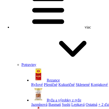
viac
Potraviny
Rezance
Ryžové
Pšeničné
Kukuričné
Sklenené
Konjakové
Ryža a výrobky z ryže
Jazmínová
Basmati
Sushi
Lepkavá
Ostatná
+ 2 ďa