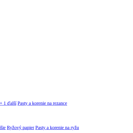
+ 1 ďalší
Pasty a korenie na rezance
lšie
Ryžový papier
Pasty a korenie na ryžu