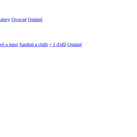
utney
Ovocné
Ostatné
vé a miso
Sambal a chilli
+ 1 ďalší
Ostatné