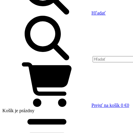
Hľadať
Prejsť na košík
0 €
0
Košík
je prázdny