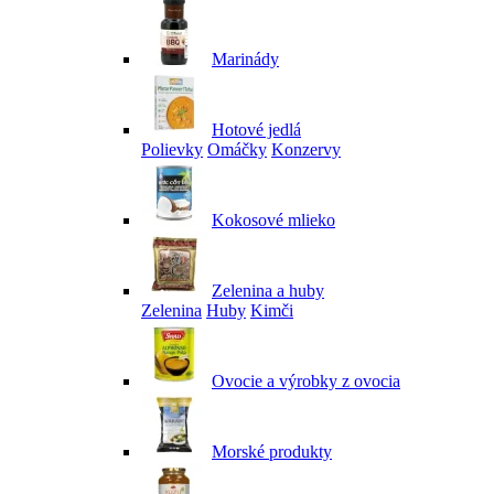
Marinády
Hotové jedlá
Polievky
Omáčky
Konzervy
Kokosové mlieko
Zelenina a huby
Zelenina
Huby
Kimči
Ovocie a výrobky z ovocia
Morské produkty