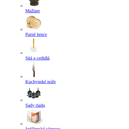
Mažiare
Parné hrnce
Sitá a cedidlá
Kuchynské nože
Sady riadu
Jedálenské súpravy