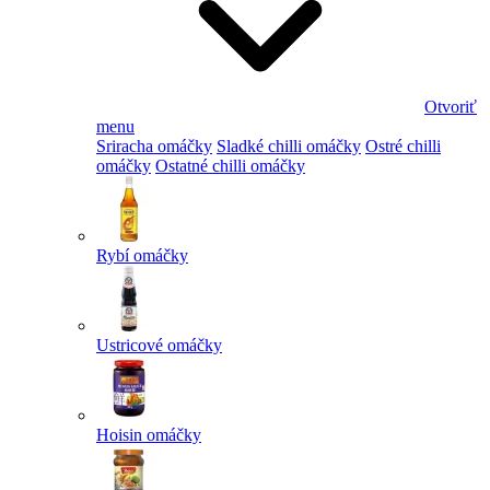
Otvoriť
menu
Sriracha omáčky
Sladké chilli omáčky
Ostré chilli
omáčky
Ostatné chilli omáčky
Rybí omáčky
Ustricové omáčky
Hoisin omáčky