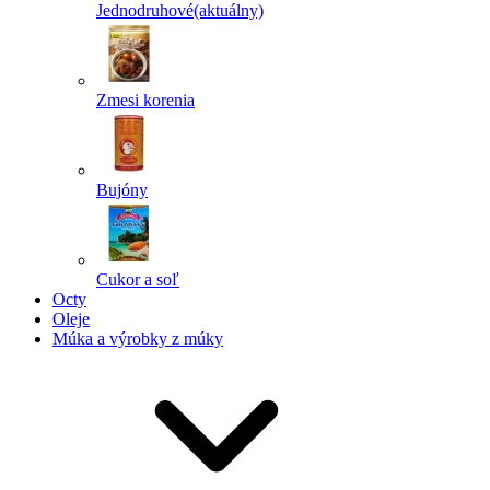
Jednodruhové
(aktuálny)
Zmesi korenia
Bujóny
Cukor a soľ
Octy
Oleje
Múka a výrobky z múky