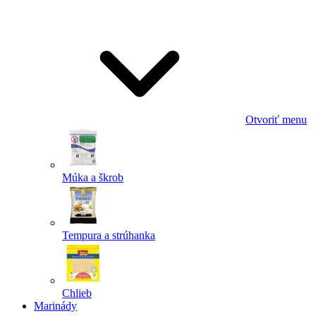
Odoslať
Powered by chaterimo
Otvoriť menu
Múka a škrob
Tempura a strúhanka
Chlieb
Marinády