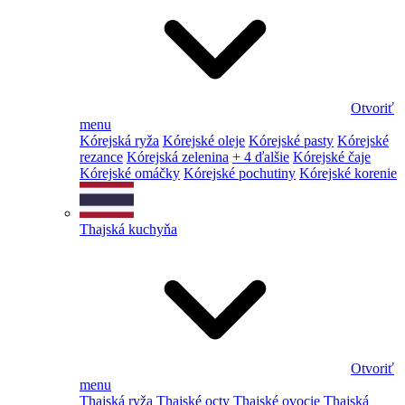
Otvoriť
menu
Kórejská ryža
Kórejské oleje
Kórejské pasty
Kórejské
rezance
Kórejská zelenina
+ 4 ďalšie
Kórejské čaje
Kórejské omáčky
Kórejské pochutiny
Kórejské korenie
Thajská kuchyňa
Otvoriť
menu
Thajská ryža
Thajské octy
Thajské ovocie
Thajská