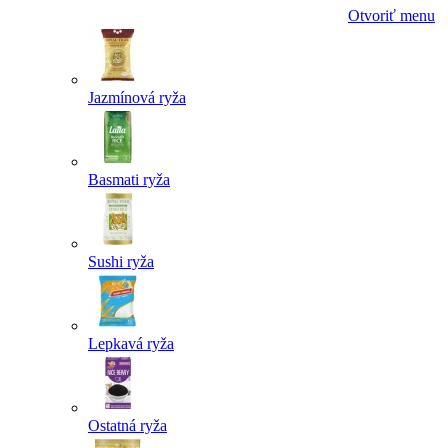
Otvoriť menu
Jazmínová ryža
Basmati ryža
Sushi ryža
Lepkavá ryža
Ostatná ryža