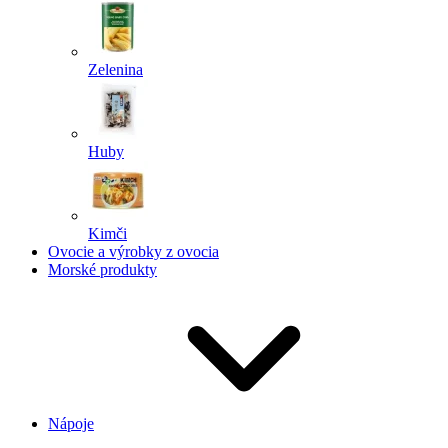
Zelenina
Huby
Kimči
Ovocie a výrobky z ovocia
Morské produkty
Nápoje