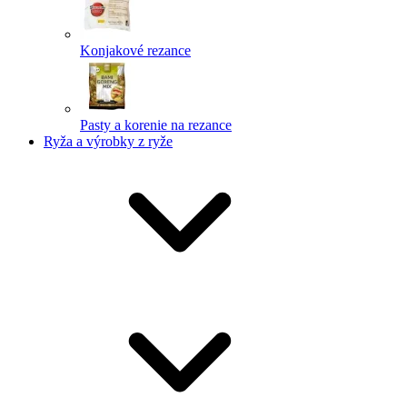
Konjakové rezance
Pasty a korenie na rezance
Ryža a výrobky z ryže