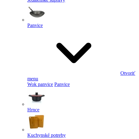
Panvice
Otvoriť
menu
Wok panvice
Panvice
Hrnce
Kuchynské potreby