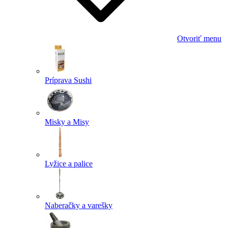
Otvoriť menu
Príprava Sushi
Misky a Misy
Lyžice a palice
Naberačky a varešky