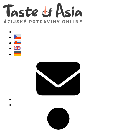
TasteOfAsia.sk
Neváhajte sa opýtať. Som tu pre vás!