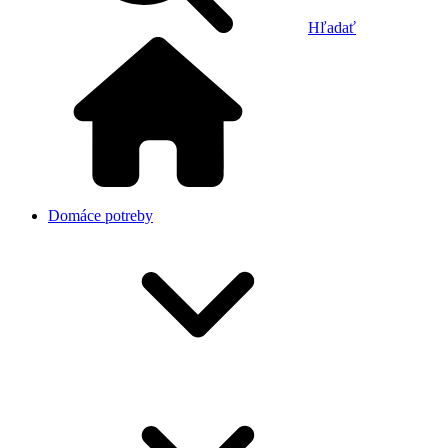
Hľadať
Domáce potreby