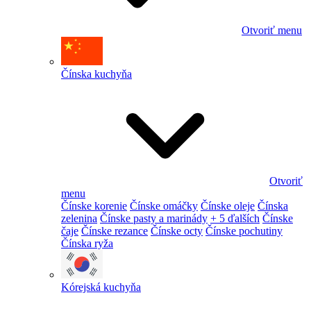
Otvoriť menu
Čínska kuchyňa
Otvoriť
menu
Čínske korenie
Čínske omáčky
Čínske oleje
Čínska
zelenina
Čínske pasty a marinády
+ 5 ďalších
Čínske
čaje
Čínske rezance
Čínske octy
Čínske pochutiny
Čínska ryža
Kórejská kuchyňa