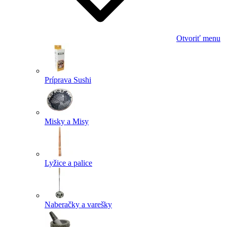
Otvoriť menu
Príprava Sushi
Misky a Misy
Lyžice a palice
Naberačky a varešky