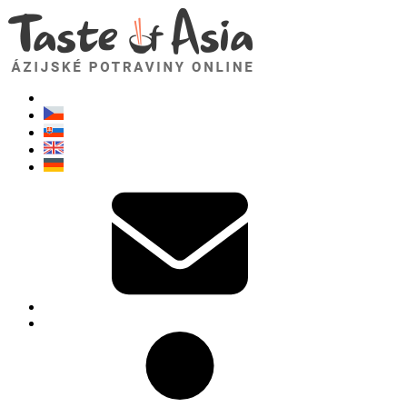
TasteOfAsia.sk
Neváhajte sa opýtať. Som tu pre vás!