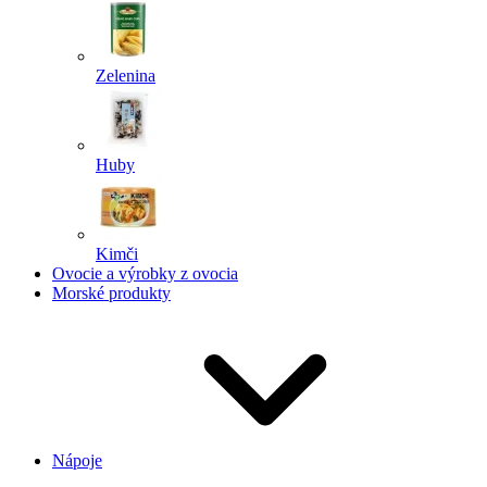
Zelenina
Huby
Kimči
Ovocie a výrobky z ovocia
Morské produkty
Nápoje