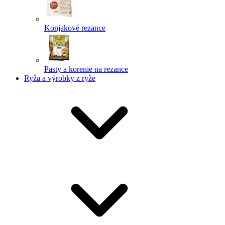
Konjakové rezance
Pasty a korenie na rezance
Ryža a výrobky z ryže