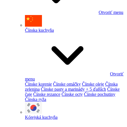
Otvoriť menu
Čínska kuchyňa
Otvoriť
menu
Čínske korenie
Čínske omáčky
Čínske oleje
Čínska
zelenina
Čínske pasty a marinády
+ 5 ďalších
Čínske
čaje
Čínske rezance
Čínske octy
Čínske pochutiny
Čínska ryža
Kórejská kuchyňa