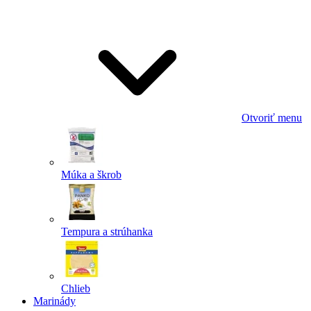
Odoslať
Powered by chaterimo
Otvoriť menu
Múka a škrob
Tempura a strúhanka
Chlieb
Marinády