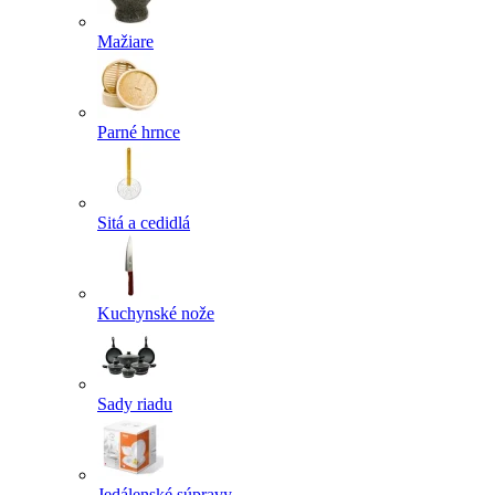
Mažiare
Parné hrnce
Sitá a cedidlá
Kuchynské nože
Sady riadu
Jedálenské súpravy