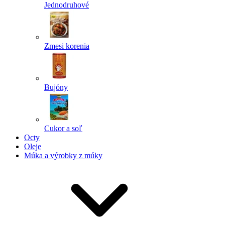
Jednodruhové
Zmesi korenia
Bujóny
Cukor a soľ
Octy
Oleje
Múka a výrobky z múky