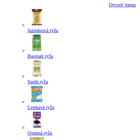
Otvoriť menu
Jazmínová ryža
Basmati ryža
Sushi ryža
Lepkavá ryža
Ostatná ryža