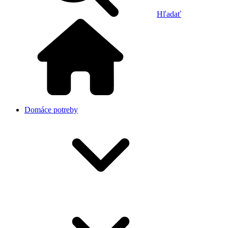
Hľadať
Domáce potreby