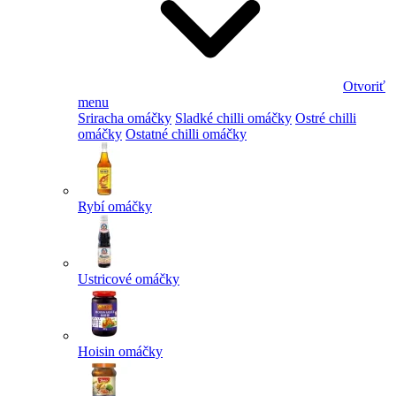
Otvoriť
menu
Sriracha omáčky
Sladké chilli omáčky
Ostré chilli
omáčky
Ostatné chilli omáčky
Rybí omáčky
Ustricové omáčky
Hoisin omáčky