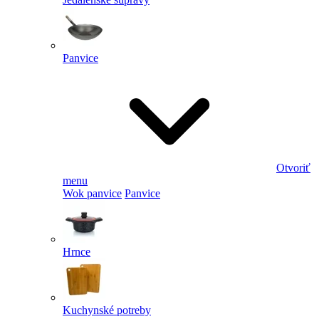
Panvice
Otvoriť
menu
Wok panvice
Panvice
Hrnce
Kuchynské potreby