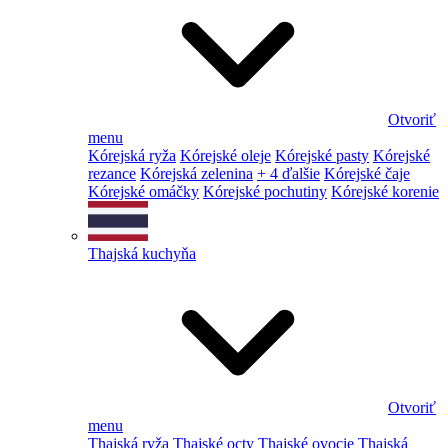
Otvoriť
menu
Kórejská ryža
Kórejské oleje
Kórejské pasty
Kórejské
rezance
Kórejská zelenina
+ 4 ďalšie
Kórejské čaje
Kórejské omáčky
Kórejské pochutiny
Kórejské korenie
Thajská kuchyňa
Otvoriť
menu
Thajská ryža
Thajské octy
Thajské ovocie
Thajská