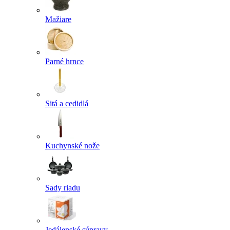
Mažiare
Parné hrnce
Sitá a cedidlá
Kuchynské nože
Sady riadu
Jedálenské súpravy