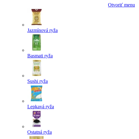
Otvoriť menu
Jazmínová ryža
Basmati ryža
Sushi ryža
Lepkavá ryža
Ostatná ryža