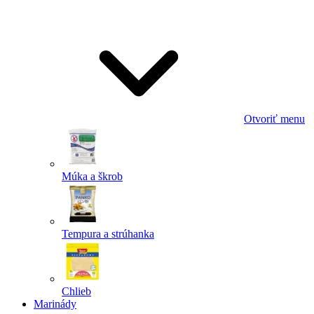
Odoslať
Powered by chaterimo
Otvoriť menu
Múka a škrob
Tempura a strúhanka
Chlieb
Marinády