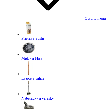
Otvoriť menu
Príprava Sushi
Misky a Misy
Lyžice a palice
Naberačky a varešky