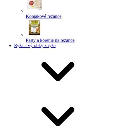
Konjakové rezance
Pasty a korenie na rezance
Ryža a výrobky z ryže