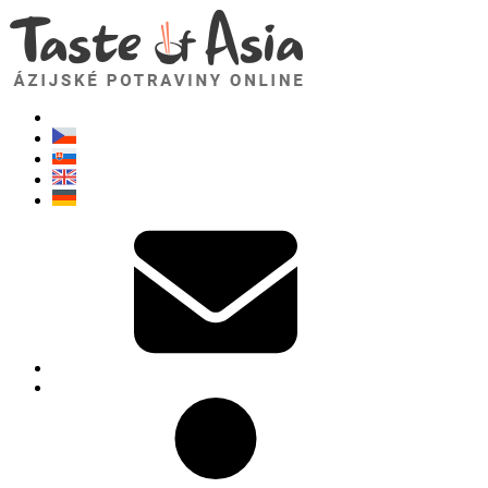
TasteOfAsia.sk
Neváhajte sa opýtať. Som tu pre vás!