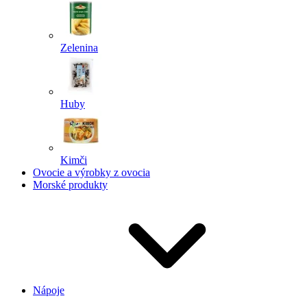
Zelenina
Huby
Kimči
Ovocie a výrobky z ovocia
Morské produkty
Nápoje