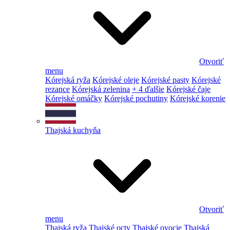
Otvoriť
menu
Kórejská ryža
Kórejské oleje
Kórejské pasty
Kórejské
rezance
Kórejská zelenina
+ 4 ďalšie
Kórejské čaje
Kórejské omáčky
Kórejské pochutiny
Kórejské korenie
Thajská kuchyňa
Otvoriť
menu
Thajská ryža
Thajské octy
Thajské ovocie
Thajská