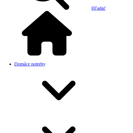
Hľadať
Domáce potreby