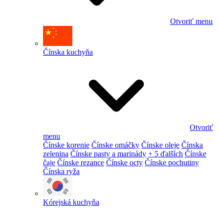
Otvoriť menu
Čínska kuchyňa
Otvoriť
menu
Čínske korenie
Čínske omáčky
Čínske oleje
Čínska
zelenina
Čínske pasty a marinády
+ 5 ďalších
Čínske
čaje
Čínske rezance
Čínske octy
Čínske pochutiny
Čínska ryža
Kórejská kuchyňa