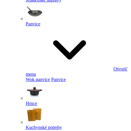
Panvice
Otvoriť
menu
Wok panvice
Panvice
Hrnce
Kuchynské potreby