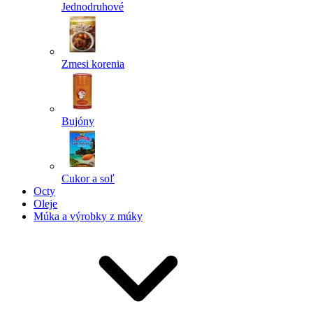
Jednodruhové
Zmesi korenia
Bujóny
Cukor a soľ
Octy
Oleje
Múka a výrobky z múky