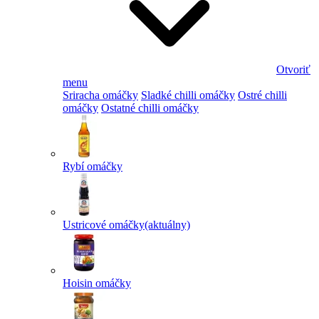
Otvoriť
menu
Sriracha omáčky
Sladké chilli omáčky
Ostré chilli
omáčky
Ostatné chilli omáčky
Rybí omáčky
Ustricové omáčky
(aktuálny)
Hoisin omáčky